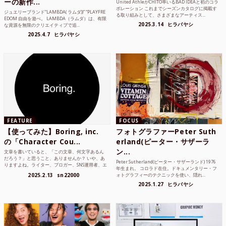
ーの新作...
United AthleがCHITO率いるBAD IDEAと初のコラ
ボレーション これまでシーズンカタログに掲載す
ジュエリーブランド“LAMBDA( ラムダ))” “PLAYFRE
る取り組みとして、さまざまなアーティス...
EDOM 自由を遊べ。 LAMBDA（ラムダ）は、有限
2025.3.14
ヒラバヤシ
な資源を無限のクリエイティブで追...
2025.4.7
ヒラバヤシ
FEATURE
FOCUS
【使ってみた】Boring, inc.
フォトグラファーPeter Suth
の「Character Cou...
erland(ピーター・サザーラ
ン...
文章を書いていると、「この文章、何文字あるん
だろう？」と思うこと、ありませんか？ いや、あ
Peter Sutherland(ピーター・サザーランド) 1976
りますよね。ライター、ブロガー、SNS運用者、エ
年生まれ。 コロラド在住。ドキュメンタリー・フ
ンジニア、学生...
2025.2.13
sn22000
ォトグラフィーのテクニックを使い、隠れ...
2025.1.27
ヒラバヤシ