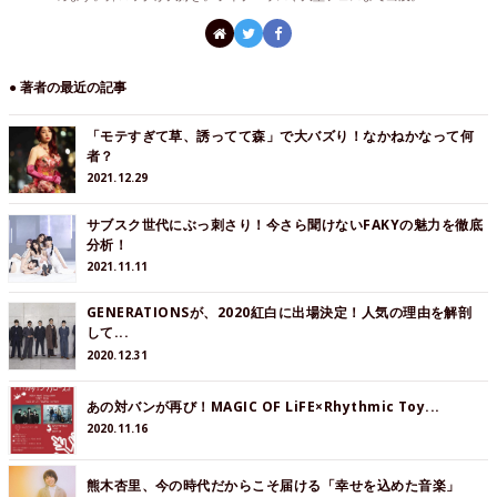
● 著者の最近の記事
「モテすぎて草、誘ってて森」で大バズり！なかねかなって何
者？
2021.12.29
サブスク世代にぶっ刺さり！今さら聞けないFAKYの魅力を徹底
分析！
2021.11.11
GENERATIONSが、2020紅白に出場決定！人気の理由を解剖
して...
2020.12.31
あの対バンが再び！MAGIC OF LiFE×Rhythmic Toy...
2020.11.16
熊木杏里、今の時代だからこそ届ける「幸せを込めた音楽」