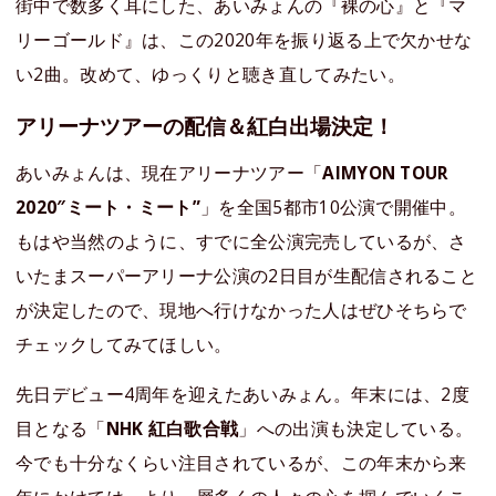
街中で数多く耳にした、あいみょんの『裸の心』と『マ
リーゴールド』は、この2020年を振り返る上で欠かせな
い2曲。改めて、ゆっくりと聴き直してみたい。
アリーナツアーの配信＆紅白出場決定！
あいみょんは、現在アリーナツアー「
AIMYON TOUR
2020″ミート・ミート”
」を全国5都市10公演で開催中。
もはや当然のように、すでに全公演完売しているが、さ
いたまスーパーアリーナ公演の2日目が生配信されること
が決定したので、現地へ行けなかった人はぜひそちらで
チェックしてみてほしい。
先日デビュー4周年を迎えたあいみょん。年末には、2度
目となる「
NHK 紅白歌合戦
」への出演も決定している。
今でも十分なくらい注目されているが、この年末から来