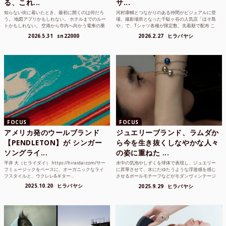
る、これ...
サ...
知らない街に着いたとき、最初に開くのは何だろ
河村康輔とつながりのある仲間がビジュアルに登
う。 地図アプリかもしれない。 ホテルまでのルー
場。撮影場所となった千駄ヶ谷の人気店「ほそ島
トかもしれない。 空港から市内へ向かう電車の乗
や」で、Tシャツ各種が限定数、先着順で配布 こ
り方かもしれな...
れまでUnited...
2026.5.31
sn22000
2026.2.27
ヒラバヤシ
FOCUS
FOCUS
アメリカ発のウールブランド
ジュエリーブランド、ラムダか
【PENDLETON】が シンガー
ら今を生き抜くしなやかな人々
ソングライ...
の姿に重ねた ...
平井 大（ヒライダイ） https://hiraidai.com/サー
水中の気泡やしずくを球体で表現し、ジュエリー
フミュージックをベースに、オーガニックなライ
に昇華させて、水にたゆたうような浮遊感を感じ
フスタイルと、ウクレレ&ギター...
させるボールモチーフなどがモダンヴィンテージ
のような雰囲気も感じ...
2025.10.20
ヒラバヤシ
2025.9.29
ヒラバヤシ