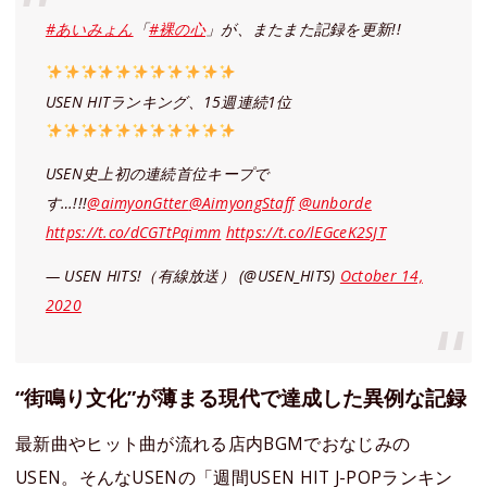
#あいみょん
「
#裸の心
」が、またまた記録を更新!!
USEN HITランキング、15週連続1位
USEN史上初の連続首位キープで
す…!!!
@aimyonGtter
@AimyongStaff
@unborde
https://t.co/dCGTtPqimm
https://t.co/lEGceK2SJT
— USEN HITS!（有線放送） (@USEN_HITS)
October 14,
2020
“街鳴り文化”が薄まる現代で達成した異例な記録
最新曲やヒット曲が流れる店内BGMでおなじみの
USEN。そんなUSENの「週間USEN HIT J-POPランキン