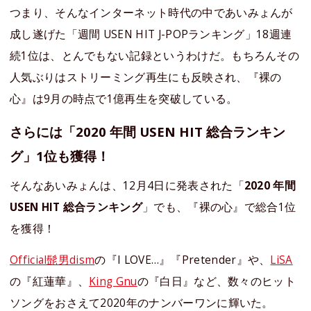
つまり、そんなインターネット時代の中であいみょんが
成し遂げた「週間 USEN HIT J-POPランキング」18週連
続1位は、とんでもない記録というわけだ。もちろんその
人気ぶりはストリーミング再生にも反映され、『裸の
心』は9月の時点で1億再生を突破している。
さらには「2020 年間 USEN HIT 総合ランキン
グ」1位も獲得！
そんなあいみょんは、12月4日に発表された「
2020 年間
USEN HIT 総合ランキング
」でも、『裸の心』で総合1位
を獲得！
Official髭男dism
の『I LOVE…』『Pretender』や、
LiSA
の『紅蓮華』、
King Gnu
の『白日』など、数々のヒット
ソングをおさえて2020年のナンバーワンに輝いた。