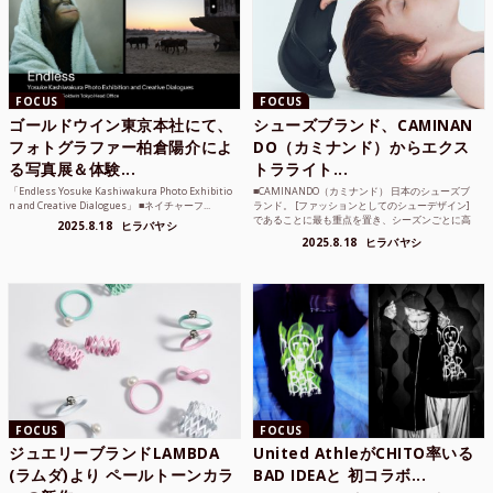
FOCUS
FOCUS
ゴールドウイン東京本社にて、
シューズブランド、CAMINAN
フォトグラファー柏倉陽介によ
DO（カミナンド）からエクス
る写真展＆体験...
トラライト...
「Endless Yosuke Kashiwakura Photo Exhibitio
■CAMINANDO（カミナンド） 日本のシューズブ
n and Creative Dialogues」 ■ネイチャーフ...
ランド。 [ファッションとしてのシューデザイン]
であることに最も重点を置き、シーズンごとに高
2025.8.18
ヒラバヤシ
品質な素...
2025.8.18
ヒラバヤシ
FOCUS
FOCUS
ジュエリーブランドLAMBDA
United AthleがCHITO率いる
(ラムダ)より ペールトーンカラ
BAD IDEAと 初コラボ...