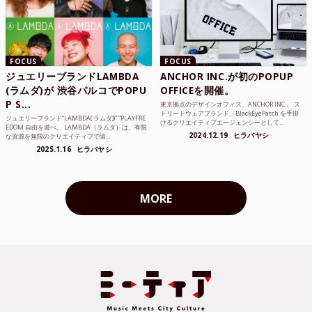
FOCUS
FOCUS
ジュエリーブランドLAMBDA
ANCHOR INC.が初のPOPUP
(ラムダ)が 渋谷パルコでPOPU
OFFICEを開催。
P S...
東京拠点のデザインオフィス、ANCHOR INC.。 ス
トリートウェアブランド、BlackEyePatch を手掛
ジュエリーブランド“LAMBDA( ラムダ))” “PLAYFRE
けるクリエイティブエージェンシーとして...
EDOM 自由を遊べ。 LAMBDA（ラムダ）は、有限
2024.12.19
ヒラバヤシ
な資源を無限のクリエイティブで追...
2025.1.16
ヒラバヤシ
MORE