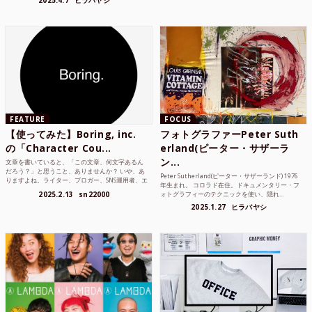
2025.4.7
ヒラバヤシ
FEATURE
FOCUS
【使ってみた】Boring, inc.
フォトグラファーPeter Suth
の「Character Cou...
erland(ピーター・サザーラ
ン...
文章を書いていると、「この文章、何文字あるん
だろう？」と思うこと、ありませんか？ いや、あ
Peter Sutherland(ピーター・サザーランド) 1976
りますよね。ライター、ブロガー、SNS運用者、エ
年生まれ。 コロラド在住。ドキュメンタリー・フ
ンジニア、学生...
2025.2.13
sn22000
ォトグラフィーのテクニックを使い、隠れ...
2025.1.27
ヒラバヤシ