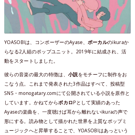
YOASOBIは、コンポーザーのAyase、
ボーカル
のikuraか
らなる2人組のポップユニット。2019年に結成され、活
動をスタートしました。
彼らの音楽の最大の特徴は、
小説
をモチーフに制作をお
こなう点。これまで発表された3作品はすべて、投稿型
SNS・monogatary.comにて公開されている小説を原作と
しています。かねてから
ボカロ
Pとして実績のあった
Ayaseの楽曲を、一度聴けば耳から離れないikuraの声で
形にする。読み物として描かれた世界を上質なポップミ
ュージックへと昇華することで、YOASOBIはあっという