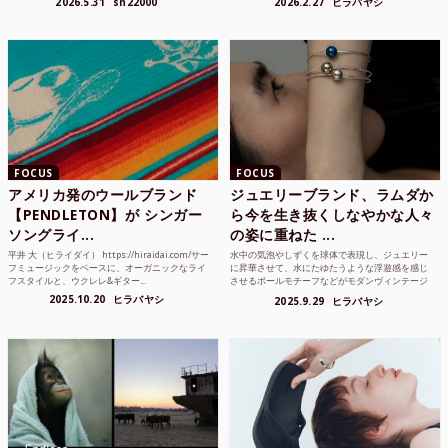
2026.5.31
sn22000
2026.2.27
ヒラバヤシ
FOCUS
FOCUS
アメリカ発のウールブランド
ジュエリーブランド、ラムダか
【PENDLETON】が シンガー
ら今を生き抜くしなやかな人々
ソングライ...
の姿に重ねた ...
平井 大（ヒライダイ） https://hiraidai.com/サー
水中の気泡やしずくを球体で表現し、ジュエリー
フミュージックをベースに、オーガニックなライ
に昇華させて、水にたゆたうような浮遊感を感じ
フスタイルと、ウクレレ&ギター...
させるボールモチーフなどがモダンヴィンテージ
のような雰囲気も感じ...
2025.10.20
ヒラバヤシ
2025.9.29
ヒラバヤシ