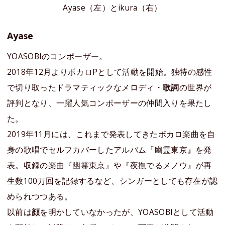
Ayase（左）とikura（右）
Ayase
YOASOBIのコンポーザー。
2018年12月よりボカロPとして活動を開始。独特の感性
で切り取ったドラマティックなメロディ・
歌詞
の世界が
評判となり、一躍人気コンポーザーの仲間入りを果たし
た。
2019年11月には、これまで発表してきたボカロ楽曲を自
身の歌唱でセルフカバーしたアルバム『幽霊東京』を発
表。収録の楽曲『幽霊東京』や『夜撫でるメノウ』が再
生数100万回を記録するなど、シンガーとしても存在が認
められつつある。
以前は
顔
を明かしていなかったが、YOASOBIとして活動