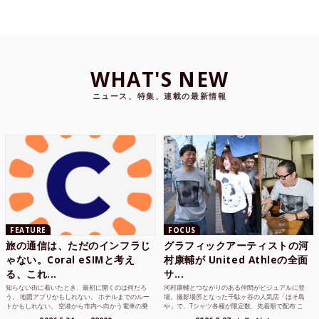
WHAT'S NEW
ニュース、特集、連載の最新情報
FEATURE
FOCUS
旅の通信は、ただのインフラじ
グラフィックアーティストの河
ゃない。Coral eSIMと考え
村康輔が United Athleの全面
る、これ...
サ...
知らない街に着いたとき、最初に開くのは何だろ
河村康輔とつながりのある仲間がビジュアルに登
う。 地図アプリかもしれない。 ホテルまでのルー
場。撮影場所となった千駄ヶ谷の人気店「ほそ島
トかもしれない。 空港から市内へ向かう電車の乗
や」で、Tシャツ各種が限定数、先着順で配布 こ
り方かもしれな...
れまでUnited...