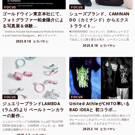
FOCUS
FOCUS
ゴールドウイン東京本社にて、
シューズブランド、CAMINAN
フォトグラファー柏倉陽介によ
DO（カミナンド）からエクス
る写真展＆体験...
トラライト...
「Endless Yosuke Kashiwakura Photo Exhibitio
■CAMINANDO（カミナンド） 日本のシューズブ
n and Creative Dialogues」 ■ネイチャーフ...
ランド。 [ファッションとしてのシューデザイン]
であることに最も重点を置き、シーズンごとに高
2025.8.18
ヒラバヤシ
品質な素...
2025.8.18
ヒラバヤシ
FOCUS
FOCUS
ジュエリーブランドLAMBDA
United AthleがCHITO率いる
(ラムダ)より ペールトーンカラ
BAD IDEAと 初コラボ...
ーの新作...
United AthleがCHITO率いるBAD IDEAと初のコラ
ボレーション これまでシーズンカタログに掲載す
ジュエリーブランド“LAMBDA( ラムダ))” “PLAYFRE
る取り組みとして、さまざまなアーティス...
EDOM 自由を遊べ。 LAMBDA（ラムダ）は、有限
2025.3.14
ヒラバヤシ
な資源を無限のクリエイティブで追...