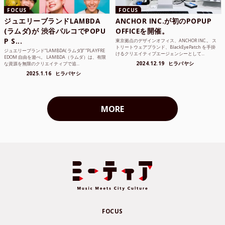
FOCUS
FOCUS
ジュエリーブランドLAMBDA
ANCHOR INC.が初のPOPUP
(ラムダ)が 渋谷パルコでPOPU
OFFICEを開催。
P S...
東京拠点のデザインオフィス、ANCHOR INC.。 ス
トリートウェアブランド、BlackEyePatch を手掛
ジュエリーブランド“LAMBDA( ラムダ))” “PLAYFRE
けるクリエイティブエージェンシーとして...
EDOM 自由を遊べ。 LAMBDA（ラムダ）は、有限
2024.12.19
ヒラバヤシ
な資源を無限のクリエイティブで追...
2025.1.16
ヒラバヤシ
MORE
FOCUS