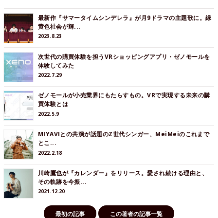
最新作『サマータイムシンデレラ』が月9ドラマの主題歌に。緑
黄色社会が輝...
2023.8.23
次世代の購買体験を担うVRショッピングアプリ・ゼノモールを
体験してみた
2022.7.29
ゼノモールが小売業界にもたらすもの。VRで実現する未来の購
買体験とは
2022.5.9
MIYAVIとの共演が話題のZ世代シンガー、MeiMeiのこれまで
とこ...
2022.2.18
川崎鷹也が『カレンダー』をリリース。愛され続ける理由と、
その軌跡を今振...
2021.12.20
最初の記事
この著者の記事一覧