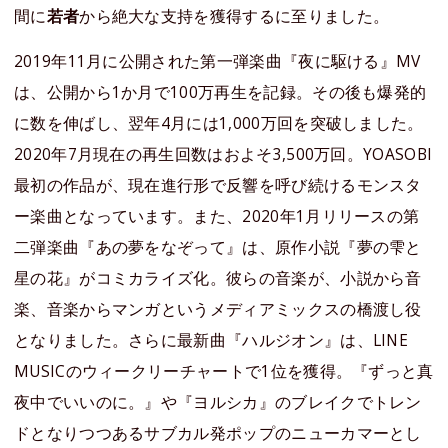
間に
若者
から絶大な支持を獲得するに至りました。
2019年11月に公開された第一弾楽曲『夜に駆ける』MV
は、公開から1か月で100万再生を記録。その後も爆発的
に数を伸ばし、翌年4月には1,000万回を突破しました。
2020年7月現在の再生回数はおよそ3,500万回。YOASOBI
最初の作品が、現在進行形で反響を呼び続けるモンスタ
ー楽曲となっています。また、2020年1月リリースの第
二弾楽曲『あの夢をなぞって』は、原作小説『夢の雫と
星の花』がコミカライズ化。彼らの音楽が、小説から音
楽、音楽からマンガというメディアミックスの橋渡し役
となりました。さらに最新曲『ハルジオン』は、LINE
MUSICのウィークリーチャートで1位を獲得。『ずっと真
夜中でいいのに。』や『ヨルシカ』のブレイクでトレン
ドとなりつつあるサブカル発ポップのニューカマーとし