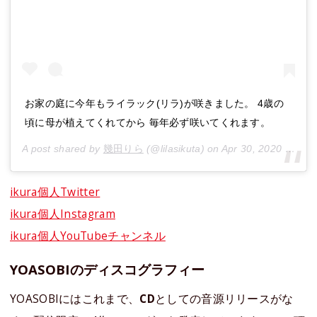
お家の庭に今年もライラック(リラ)が咲きました。 4歳の
頃に母が植えてくれてから 毎年必ず咲いてくれます。
A post shared by
幾田りら
(@lilasikuta) on
Apr 30, 2020 at 4:22am PDT
ikura個人Twitter
ikura個人Instagram
ikura個人YouTubeチャンネル
YOASOBIのディスコグラフィー
YOASOBIにはこれまで、
CD
としての音源リリースがな