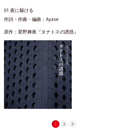
01.夜に駆ける
作詞・作曲・編曲：Ayase
原作：星野舞夜『タナトスの誘惑』
1
2
3