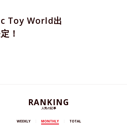
 Toy World出
決定！
RANKING
人気の記事
WEEKLY
MONTHLY
TOTAL