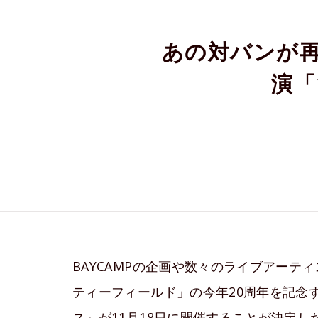
あの対バンが再び！M
演「
BAYCAMPの企画や数々のライブアー
ティーフィールド」の今年20周年を記念
ス」が11月18日に開催することが決定した。