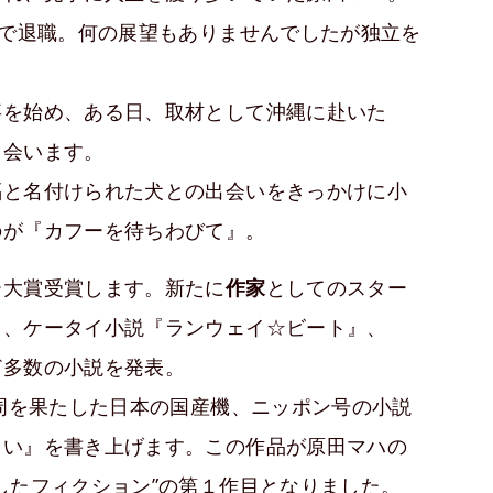
観で退職。何の展望もありませんでしたが独立を
事を始め、ある日、取材として沖縄に赴いた
出会います。
福と名付けられた犬との出会いをきっかけに小
のが『カフーを待ちわびて』。
ー大賞受賞します。新たに
作家
としてのスター
』、ケータイ小説『ランウェイ☆ビート』、
ど多数の小説を発表。
一周を果たした日本の国産機、ニッポン号の小説
さい』を書き上げます。この作品が原田マハの
したフィクション”の第１作目となりました。