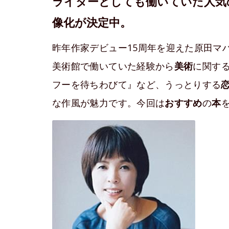
ライターとしても働いていた人気の
像化が決定中。
昨年作家デビュー15周年を迎えた原田マ
美術館で働いていた経験から
美術
に関す
フーを待ちわびて』など、うっとりする
な作風が魅力です。今回は
おすすめ
の
本