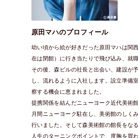
原田マハのプロフィール
幼い頃から絵が好きだった原田マハは関
在は閉館）に行き当たりで飛び込み、就
その後、森ビルの社長と出会い、建設が
し、流れるように入社します。設立準備
察する機会に恵まれました。
提携関係を結んだニューヨーク近代美術
月間ニューヨーク駐在し、美術館のしく
行いました。そして森美術館の館長をな
人生のターニングポイントで、度胸を買