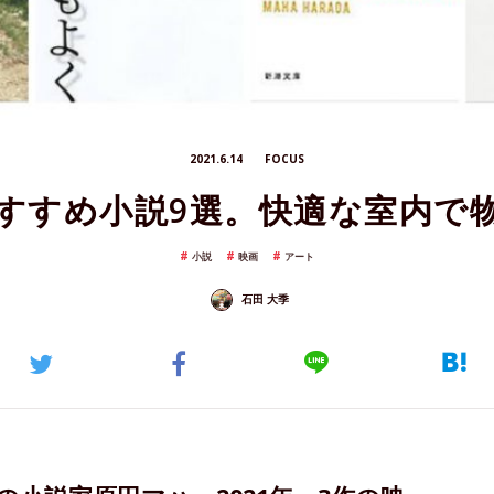
2021.6.14
FOCUS
すすめ小説9選。快適な室内で
小説
映画
アート
石田 大季