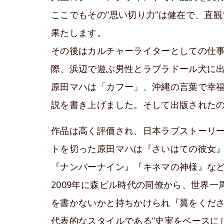
ここでもその”思い切り力”は健在で、直
果たします。
その後はカルチャーライターとしての仕
際、浜辺で遊ぶ男性とラブラドール犬に
原田マハは「カフー」、沖縄の言葉で幸
説を書き上げました。そして出版された
作品は高く評価され、日本ラブストーリ
トを切った原田マハは『さいはての彼女
『ナンバーナイン』『キネマの神様』な
2009年に森ビル時代の同僚から、世界
を書かないかと持ちかけられ『翼をくだ
代表的なスタイルである”史実をベースに