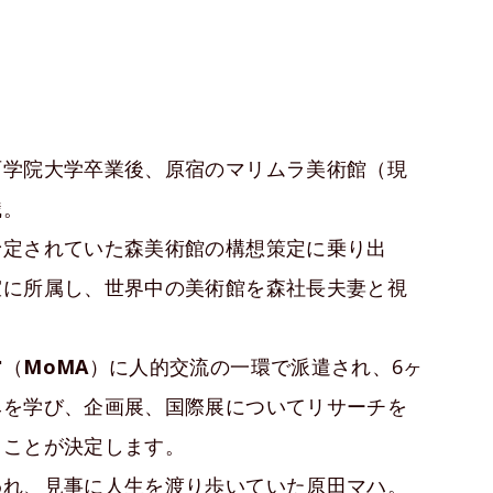
西学院大学卒業後、原宿のマリムラ美術館（現
職。
予定されていた森美術館の構想策定に乗り出
室に所属し、世界中の美術館を森社長夫妻と視
館（
MoMA
）に人的交流の一環で派遣され、6ヶ
みを学び、企画展、国際展についてリサーチを
ることが決定します。
われ、見事に人生を渡り歩いていた原田マハ。