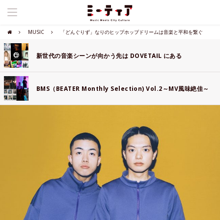
MUSIC
「どんぐりず」なりのヒップホップドリームは音楽と平和を繋ぐ
新世代の音楽シーンが向かう先は DOVETAIL にある
BMS（BEATER Monthly Selection) Vol.2～MV風味絶佳～