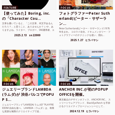
FEATURE
FOCUS
【使ってみた】Boring, inc.
フォトグラファーPeter Suth
の「Character Cou...
erland(ピーター・サザーラ
ン...
文章を書いていると、「この文章、何文字あるん
だろう？」と思うこと、ありませんか？ いや、あ
Peter Sutherland(ピーター・サザーランド) 1976
りますよね。ライター、ブロガー、SNS運用者、エ
年生まれ。 コロラド在住。ドキュメンタリー・フ
ンジニア、学生...
2025.2.13
sn22000
ォトグラフィーのテクニックを使い、隠れ...
2025.1.27
ヒラバヤシ
FOCUS
FOCUS
ジュエリーブランドLAMBDA
ANCHOR INC.が初のPOPUP
(ラムダ)が 渋谷パルコでPOPU
OFFICEを開催。
P S...
東京拠点のデザインオフィス、ANCHOR INC.。 ス
トリートウェアブランド、BlackEyePatch を手掛
ジュエリーブランド“LAMBDA( ラムダ))” “PLAYFRE
けるクリエイティブエージェンシーとして...
EDOM 自由を遊べ。 LAMBDA（ラムダ）は、有限
2024.12.19
ヒラバヤシ
な資源を無限のクリエイティブで追...