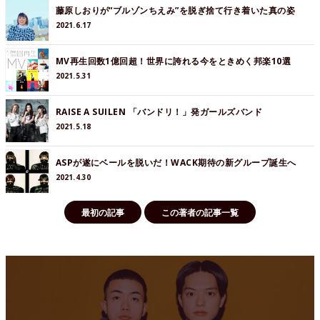
藤原しおりが“ブルゾンちえみ”を脱ぎ捨て行き着いた真の姿
2021.6.17
MV再生回数1億回超！世界に誇れる今をときめく邦楽10選
2021.5.31
RAISE A SUILEN 「バンドリ！」発ガールズバンド
2021.5.18
ASPが遂にベールを脱いだ！WACK期待の新グループ誕生へ
2021.4.30
最初の記事
この著者の記事一覧