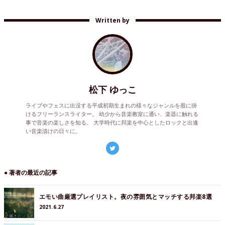
Written by
松下 ゆっこ
ライブやフェスに出没する平成初期生まれの様々なジャンルを股に掛
けるフリーランスライター。 幼少から音楽教室に通い、楽器に触れる
事で音楽の楽しさを知る。 大学時代に邦楽を中心としたロックと出逢
い音楽漬けの日々に。
● 著者の最近の記事
エモい曲厳選プレイリスト。夜の雰囲気とマッチする邦楽8選
2021.6.27