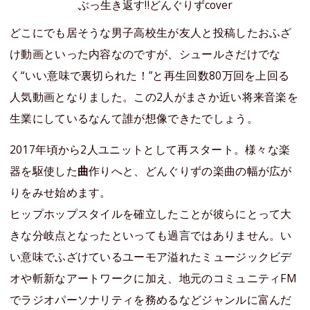
ぶっ生き返す‼︎どんぐりずcover
どこにでも居そうな男子高校生が友人と投稿したおふざ
け動画といった内容なのですが、シュールさだけでな
く“いい意味で裏切られた！”と再生回数80万回を上回る
人気動画となりました。この2人がまさか近い将来音楽を
生業にしているなんて誰が想像できたでしょう。
2017年頃から2人ユニットとして再スタート。様々な楽
器を駆使した
曲
作りへと、どんぐりずの楽曲の幅が広が
りをみせ始めます。
ヒップホップスタイルを確立したことが彼らにとって大
きな分岐点となったといっても過言ではありません。い
い意味でふざけているユーモア溢れたミュージックビデ
オや斬新なアートワークに加え、地元のコミュニティFM
でラジオパーソナリティを務めるなどジャンルに富んだ