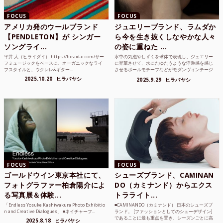
FOCUS
FOCUS
アメリカ発のウールブランド
ジュエリーブランド、ラムダか
【PENDLETON】が シンガー
ら今を生き抜くしなやかな人々
ソングライ...
の姿に重ねた ...
平井 大（ヒライダイ） https://hiraidai.com/サー
水中の気泡やしずくを球体で表現し、ジュエリー
フミュージックをベースに、オーガニックなライ
に昇華させて、水にたゆたうような浮遊感を感じ
フスタイルと、ウクレレ&ギター...
させるボールモチーフなどがモダンヴィンテージ
のような雰囲気も感じ...
2025.10.20
ヒラバヤシ
2025.9.29
ヒラバヤシ
FOCUS
FOCUS
ゴールドウイン東京本社にて、
シューズブランド、CAMINAN
フォトグラファー柏倉陽介によ
DO（カミナンド）からエクス
る写真展＆体験...
トラライト...
「Endless Yosuke Kashiwakura Photo Exhibitio
■CAMINANDO（カミナンド） 日本のシューズブ
n and Creative Dialogues」 ■ネイチャーフ...
ランド。 [ファッションとしてのシューデザイン]
であることに最も重点を置き、シーズンごとに高
2025.8.18
ヒラバヤシ