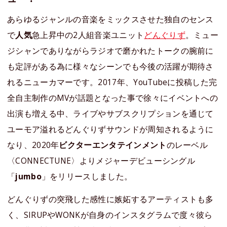
あらゆるジャンルの音楽をミックスさせた独自のセンス
で
人気
急上昇中の2人組音楽ユニット
どんぐりず
。ミュー
ジシャンでありながらラジオで磨かれたトークの腕前に
も定評がある為に様々なシーンでも今後の活躍が期待さ
れるニューカマーです。2017年、YouTubeに投稿した完
全自主制作のMVが話題となった事で徐々にイベントへの
出演も増える中、ライブやサブスクリプションを通じて
ユーモア溢れるどんぐりずサウンドが周知されるように
なり、2020年
ビクターエンタテインメント
のレーベル
〈CONNECTUNE〉よりメジャーデビューシングル
「
jumbo
」をリリースしました。
どんぐりずの突飛した感性に嫉妬するアーティストも多
く、SIRUPやWONKが自身のインスタグラムで度々彼ら