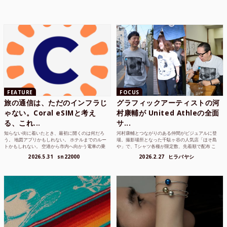
FEATURE
FOCUS
旅の通信は、ただのインフラじ
グラフィックアーティストの河
ゃない。Coral eSIMと考え
村康輔が United Athleの全面
る、これ...
サ...
知らない街に着いたとき、最初に開くのは何だろ
河村康輔とつながりのある仲間がビジュアルに登
う。 地図アプリかもしれない。 ホテルまでのルー
場。撮影場所となった千駄ヶ谷の人気店「ほそ島
トかもしれない。 空港から市内へ向かう電車の乗
や」で、Tシャツ各種が限定数、先着順で配布 こ
り方かもしれな...
れまでUnited...
2026.5.31
sn22000
2026.2.27
ヒラバヤシ