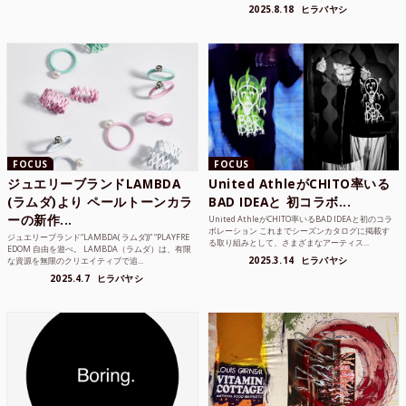
品質な素...
2025.8.18
ヒラバヤシ
FOCUS
FOCUS
ジュエリーブランドLAMBDA
United AthleがCHITO率いる
(ラムダ)より ペールトーンカラ
BAD IDEAと 初コラボ...
ーの新作...
United AthleがCHITO率いるBAD IDEAと初のコラ
ボレーション これまでシーズンカタログに掲載す
ジュエリーブランド“LAMBDA( ラムダ))” “PLAYFRE
る取り組みとして、さまざまなアーティス...
EDOM 自由を遊べ。 LAMBDA（ラムダ）は、有限
2025.3.14
ヒラバヤシ
な資源を無限のクリエイティブで追...
2025.4.7
ヒラバヤシ