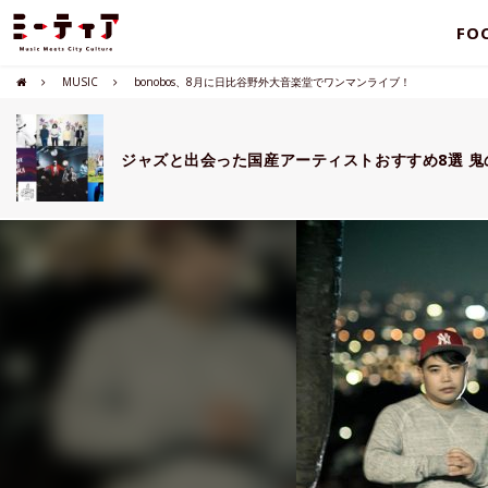
FO
MUSIC
bonobos、8月に日比谷野外大音楽堂でワンマンライブ！
ジャズと出会った国産アーティストおすすめ8選 