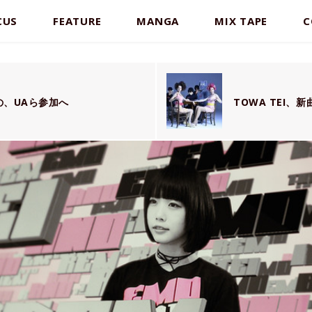
CUS
FEATURE
MANGA
MIX TAPE
C
の、UAら参加へ
TOWA TEI、