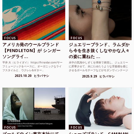
FOCUS
FOCUS
アメリカ発のウールブランド
ジュエリーブランド、ラムダか
【PENDLETON】が シンガー
ら今を生き抜くしなやかな人々
ソングライ...
の姿に重ねた ...
平井 大（ヒライダイ） https://hiraidai.com/サー
水中の気泡やしずくを球体で表現し、ジュエリー
フミュージックをベースに、オーガニックなライ
に昇華させて、水にたゆたうような浮遊感を感じ
フスタイルと、ウクレレ&ギター...
させるボールモチーフなどがモダンヴィンテージ
のような雰囲気も感じ...
2025.10.20
ヒラバヤシ
2025.9.29
ヒラバヤシ
FOCUS
FOCUS
ゴールドウイン東京本社にて、
シューズブランド、CAMINAN