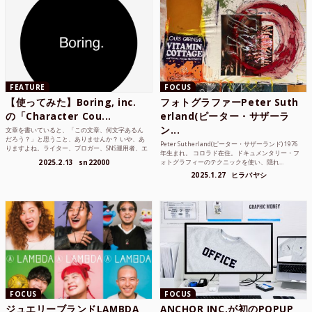
FEATURE
FOCUS
【使ってみた】Boring, inc.
フォトグラファーPeter Suth
の「Character Cou...
erland(ピーター・サザーラ
ン...
文章を書いていると、「この文章、何文字あるん
だろう？」と思うこと、ありませんか？ いや、あ
Peter Sutherland(ピーター・サザーランド) 1976
りますよね。ライター、ブロガー、SNS運用者、エ
年生まれ。 コロラド在住。ドキュメンタリー・フ
ンジニア、学生...
2025.2.13
sn22000
ォトグラフィーのテクニックを使い、隠れ...
2025.1.27
ヒラバヤシ
FOCUS
FOCUS
ジュエリーブランドLAMBDA
ANCHOR INC.が初のPOPUP