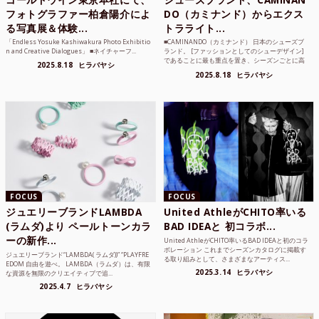
フォトグラファー柏倉陽介によ
DO（カミナンド）からエクス
る写真展＆体験...
トラライト...
「Endless Yosuke Kashiwakura Photo Exhibitio
■CAMINANDO（カミナンド） 日本のシューズブ
n and Creative Dialogues」 ■ネイチャーフ...
ランド。 [ファッションとしてのシューデザイン]
であることに最も重点を置き、シーズンごとに高
2025.8.18
ヒラバヤシ
品質な素...
2025.8.18
ヒラバヤシ
FOCUS
FOCUS
ジュエリーブランドLAMBDA
United AthleがCHITO率いる
(ラムダ)より ペールトーンカラ
BAD IDEAと 初コラボ...
ーの新作...
United AthleがCHITO率いるBAD IDEAと初のコラ
ボレーション これまでシーズンカタログに掲載す
ジュエリーブランド“LAMBDA( ラムダ))” “PLAYFRE
る取り組みとして、さまざまなアーティス...
EDOM 自由を遊べ。 LAMBDA（ラムダ）は、有限
2025.3.14
ヒラバヤシ
な資源を無限のクリエイティブで追...
2025.4.7
ヒラバヤシ