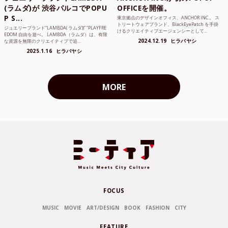
(ラムダ)が 渋谷パルコでPOPU
OFFICEを開催。
P S...
東京拠点のデザインオフィス、ANCHOR INC.。 ス
トリートウェアブランド、BlackEyePatch を手掛
ジュエリーブランド“LAMBDA( ラムダ))” “PLAYFRE
けるクリエイティブエージェンシーとして...
EDOM 自由を遊べ。 LAMBDA（ラムダ）は、有限
2024.12.19
ヒラバヤシ
な資源を無限のクリエイティブで追...
2025.1.16
ヒラバヤシ
MORE
FOCUS
MUSIC
MOVIE
ART/DESIGN
BOOK
FASHION
CITY
FEATURE