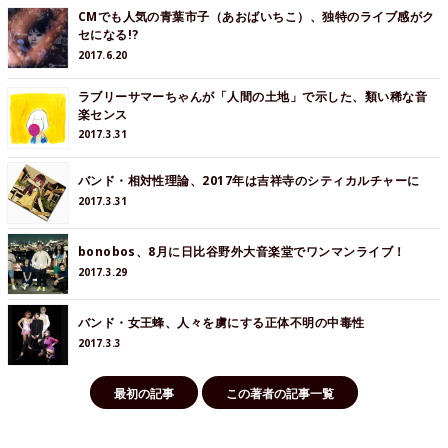
CMでも人気の青葉市子（あおばいちこ）、独特のライブ感がク
セになる!?
2017.6.20
ラブリーサマーちゃんが「人間の土地」で示した、類い稀な音
楽センス
2017.3.31
バンド・相対性理論、2017年は吉祥寺のシティカルチャーに
2017.3.31
bonobos、8月に日比谷野外大音楽堂でワンマンライブ！
2017.3.29
バンド・女王蜂、人々を虜にする正体不明の中毒性
2017.3.3
最初の記事
この著者の記事一覧