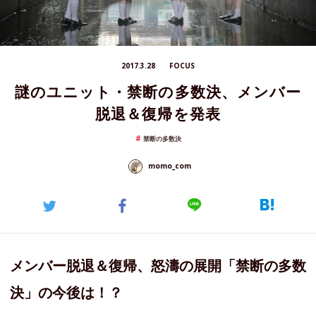
2017.3.28
FOCUS
謎のユニット・禁断の多数決、メンバー
脱退＆復帰を発表
禁断の多数決
momo_com
メンバー脱退＆復帰、怒濤の展開「禁断の多数
決」の今後は！？