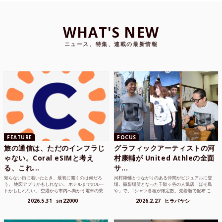
WHAT'S NEW
ニュース、特集、連載の最新情報
FEATURE
FOCUS
旅の通信は、ただのインフラじ
グラフィックアーティストの河
ゃない。Coral eSIMと考え
村康輔が United Athleの全面
る、これ...
サ...
知らない街に着いたとき、最初に開くのは何だろ
河村康輔とつながりのある仲間がビジュアルに登
う。 地図アプリかもしれない。 ホテルまでのルー
場。撮影場所となった千駄ヶ谷の人気店「ほそ島
トかもしれない。 空港から市内へ向かう電車の乗
や」で、Tシャツ各種が限定数、先着順で配布 こ
り方かもしれな...
れまでUnited...
2026.5.31
sn22000
2026.2.27
ヒラバヤシ