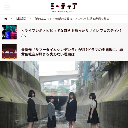
MUSIC
謎のユニット・禁断の多数決、メンバー脱退＆復帰を発表
＜ライブレポ＞ビビッドな輝きを放ったササクレフェスティバ
ル。
最新作『サマータイムシンデレラ』が月9ドラマの主題歌に。緑
黄色社会が輝きを失わない理由は