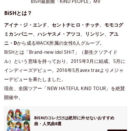
BiSH最新曲「KiND PEOPLE」MV
BiSHとは？
アイナ・ジ・エンド
、
セントチヒロ・チッチ
、
モモコグ
ミカンパニー
、
ハシヤスメ・アツコ
、
リンリン
、
アユ
ニ・D
から成るWACK所属の女性6人グループ。
BiSHとは「Brand-new idol SHiT」（新生クソアイド
ル）という意味を持っており、2015年3月に結成、5月に
インディーズデビュー。2016年5月avex traxよりメジャ
ーデビューを果たしました。
現在、全国ツアー「NEW HATEFUL KiND TOUR」を絶賛
開催中。
BiSHのコレだけは絶対に外せないおすすめ
曲・人気曲8選