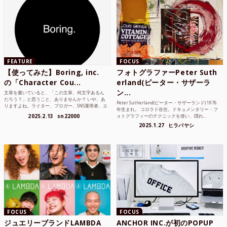
FEATURE
FOCUS
【使ってみた】Boring, inc.
フォトグラファーPeter Suth
の「Character Cou...
erland(ピーター・サザーラ
ン...
文章を書いていると、「この文章、何文字あるん
だろう？」と思うこと、ありませんか？ いや、あ
Peter Sutherland(ピーター・サザーランド) 1976
りますよね。ライター、ブロガー、SNS運用者、エ
年生まれ。 コロラド在住。ドキュメンタリー・フ
ンジニア、学生...
2025.2.13
sn22000
ォトグラフィーのテクニックを使い、隠れ...
2025.1.27
ヒラバヤシ
FOCUS
FOCUS
ジュエリーブランドLAMBDA
ANCHOR INC.が初のPOPUP