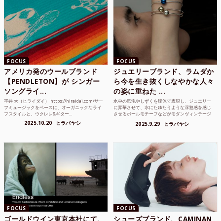
FOCUS
FOCUS
アメリカ発のウールブランド
ジュエリーブランド、ラムダか
【PENDLETON】が シンガー
ら今を生き抜くしなやかな人々
ソングライ...
の姿に重ねた ...
平井 大（ヒライダイ） https://hiraidai.com/サー
水中の気泡やしずくを球体で表現し、ジュエリー
フミュージックをベースに、オーガニックなライ
に昇華させて、水にたゆたうような浮遊感を感じ
フスタイルと、ウクレレ&ギター...
させるボールモチーフなどがモダンヴィンテージ
のような雰囲気も感じ...
2025.10.20
ヒラバヤシ
2025.9.29
ヒラバヤシ
FOCUS
FOCUS
ゴールドウイン東京本社にて、
シューズブランド、CAMINAN