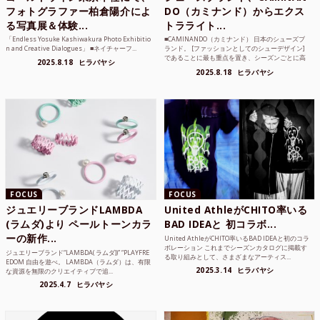
フォトグラファー柏倉陽介によ
DO（カミナンド）からエクス
る写真展＆体験...
トラライト...
「Endless Yosuke Kashiwakura Photo Exhibitio
■CAMINANDO（カミナンド） 日本のシューズブ
n and Creative Dialogues」 ■ネイチャーフ...
ランド。 [ファッションとしてのシューデザイン]
であることに最も重点を置き、シーズンごとに高
2025.8.18
ヒラバヤシ
品質な素...
2025.8.18
ヒラバヤシ
FOCUS
FOCUS
ジュエリーブランドLAMBDA
United AthleがCHITO率いる
(ラムダ)より ペールトーンカラ
BAD IDEAと 初コラボ...
ーの新作...
United AthleがCHITO率いるBAD IDEAと初のコラ
ボレーション これまでシーズンカタログに掲載す
ジュエリーブランド“LAMBDA( ラムダ))” “PLAYFRE
る取り組みとして、さまざまなアーティス...
EDOM 自由を遊べ。 LAMBDA（ラムダ）は、有限
2025.3.14
ヒラバヤシ
な資源を無限のクリエイティブで追...
2025.4.7
ヒラバヤシ