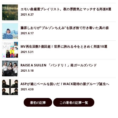
エモい曲厳選プレイリスト。夜の雰囲気とマッチする邦楽8選
2021.6.27
藤原しおりが“ブルゾンちえみ”を脱ぎ捨て行き着いた真の姿
2021.6.17
MV再生回数1億回超！世界に誇れる今をときめく邦楽10選
2021.5.31
RAISE A SUILEN 「バンドリ！」発ガールズバンド
2021.5.18
ASPが遂にベールを脱いだ！WACK期待の新グループ誕生へ
2021.4.30
最初の記事
この著者の記事一覧