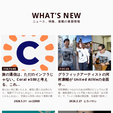
WHAT'S NEW
ニュース、特集、連載の最新情報
FEATURE
FOCUS
旅の通信は、ただのインフラじ
グラフィックアーティストの河
ゃない。Coral eSIMと考え
村康輔が United Athleの全面
る、これ...
サ...
知らない街に着いたとき、最初に開くのは何だろ
河村康輔とつながりのある仲間がビジュアルに登
う。 地図アプリかもしれない。 ホテルまでのルー
場。撮影場所となった千駄ヶ谷の人気店「ほそ島
トかもしれない。 空港から市内へ向かう電車の乗
や」で、Tシャツ各種が限定数、先着順で配布 こ
り方かもしれな...
れまでUnited...
2026.5.31
sn22000
2026.2.27
ヒラバヤシ