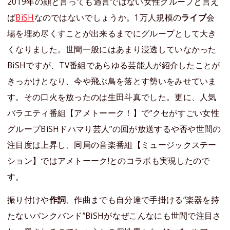
2019年の顔と言っても過言ではない女性グループと言え
ば
BiSH
なのではないでしょうか。1万人規模の
ライブ
会
場を埋め尽くすことが出来るまでにグループとして大き
くなりました。世間一般にはあまり浸透していなかった
BiSHですが、TV番組であらゆる芸能人が紹介したことが
きっかけとなり、今や飛ぶ鳥を落とす勢いをみせていま
す。その口火を放ったのは生田斗真でした。更に、人気
バラエティ番組【アメトーーク！】で“クセがすごい女性
グループBiSHドハマり芸人”の回が放送するや否や世間の
注目度は上昇し、同局の音楽番組【ミュージックステー
ション】ではアメトーーク!とのコラボも実現したので
す。
振り付けや
作詞
、作曲までも自分達で手掛ける“楽器を持
たないパンクバンド”BiSHがなぜこんなにも世間で注目さ