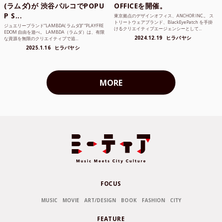
(ラムダ)が 渋谷パルコでPOPU
OFFICEを開催。
P S...
東京拠点のデザインオフィス、ANCHOR INC.。 ス
トリートウェアブランド、BlackEyePatch を手掛
ジュエリーブランド“LAMBDA( ラムダ))” “PLAYFRE
けるクリエイティブエージェンシーとして...
EDOM 自由を遊べ。 LAMBDA（ラムダ）は、有限
2024.12.19
ヒラバヤシ
な資源を無限のクリエイティブで追...
2025.1.16
ヒラバヤシ
MORE
FOCUS
MUSIC
MOVIE
ART/DESIGN
BOOK
FASHION
CITY
FEATURE