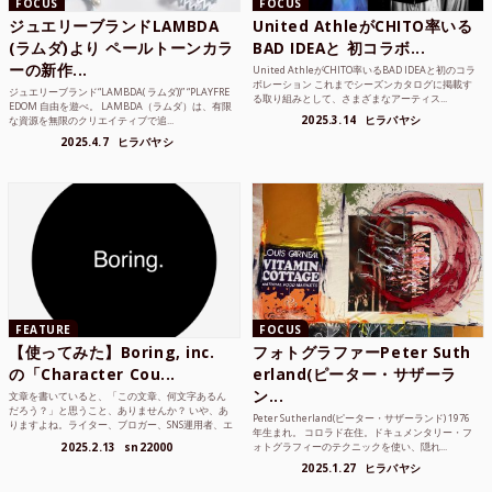
FOCUS
FOCUS
ジュエリーブランドLAMBDA
United AthleがCHITO率いる
(ラムダ)より ペールトーンカラ
BAD IDEAと 初コラボ...
ーの新作...
United AthleがCHITO率いるBAD IDEAと初のコラ
ボレーション これまでシーズンカタログに掲載す
ジュエリーブランド“LAMBDA( ラムダ))” “PLAYFRE
る取り組みとして、さまざまなアーティス...
EDOM 自由を遊べ。 LAMBDA（ラムダ）は、有限
2025.3.14
ヒラバヤシ
な資源を無限のクリエイティブで追...
2025.4.7
ヒラバヤシ
FEATURE
FOCUS
【使ってみた】Boring, inc.
フォトグラファーPeter Suth
の「Character Cou...
erland(ピーター・サザーラ
ン...
文章を書いていると、「この文章、何文字あるん
だろう？」と思うこと、ありませんか？ いや、あ
Peter Sutherland(ピーター・サザーランド) 1976
りますよね。ライター、ブロガー、SNS運用者、エ
年生まれ。 コロラド在住。ドキュメンタリー・フ
ンジニア、学生...
2025.2.13
sn22000
ォトグラフィーのテクニックを使い、隠れ...
2025.1.27
ヒラバヤシ