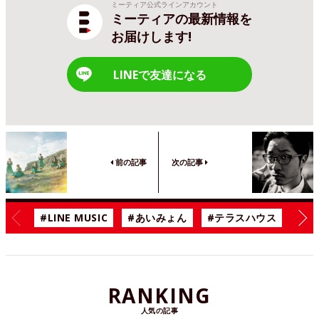
ミーティア公式ラインアカウント
ミーティアの最新情報を
お届けします!
LINEで友達になる
前の記事
次の記事
#LINE MUSIC
#あいみょん
#テラスハウス
#漫
RANKING
人気の記事