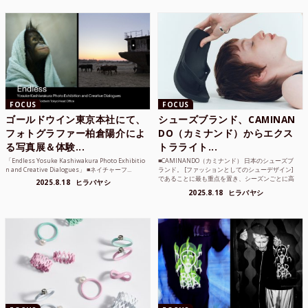
FOCUS
FOCUS
ゴールドウイン東京本社にて、
シューズブランド、CAMINAN
フォトグラファー柏倉陽介によ
DO（カミナンド）からエクス
る写真展＆体験...
トラライト...
「Endless Yosuke Kashiwakura Photo Exhibitio
■CAMINANDO（カミナンド） 日本のシューズブ
n and Creative Dialogues」 ■ネイチャーフ...
ランド。 [ファッションとしてのシューデザイン]
であることに最も重点を置き、シーズンごとに高
2025.8.18
ヒラバヤシ
品質な素...
2025.8.18
ヒラバヤシ