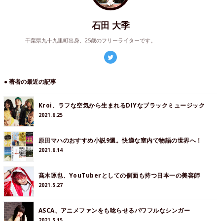
石田 大季
千葉県九十九里町出身、25歳のフリーライターです。
● 著者の最近の記事
Kroi、ラフな空気から生まれるDIYなブラックミュージック
2021.6.25
原田マハのおすすめ小説9選。快適な室内で物語の世界へ！
2021.6.14
髙木琢也、YouTuberとしての側面も持つ日本一の美容師
2021.5.27
ASCA、アニメファンをも唸らせるパワフルなシンガー
2021.5.15