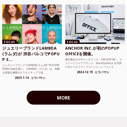
FOCUS
FOCUS
ジュエリーブランドLAMBDA
ANCHOR INC.が初のPOPUP
(ラムダ)が 渋谷パルコでPOPU
OFFICEを開催。
P S...
東京拠点のデザインオフィス、ANCHOR INC.。 ス
トリートウェアブランド、BlackEyePatch を手掛
ジュエリーブランド“LAMBDA( ラムダ))” “PLAYFRE
けるクリエイティブエージェンシーとして...
EDOM 自由を遊べ。 LAMBDA（ラムダ）は、有限
2024.12.19
ヒラバヤシ
な資源を無限のクリエイティブで追...
2025.1.16
ヒラバヤシ
MORE