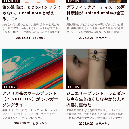
FEATURE
FOCUS
旅の通信は、ただのインフラじ
グラフィックアーティストの河
ゃない。Coral eSIMと考え
村康輔が United Athleの全面
る、これ...
サ...
知らない街に着いたとき、最初に開くのは何だろ
河村康輔とつながりのある仲間がビジュアルに登
う。 地図アプリかもしれない。 ホテルまでのルー
場。撮影場所となった千駄ヶ谷の人気店「ほそ島
トかもしれない。 空港から市内へ向かう電車の乗
や」で、Tシャツ各種が限定数、先着順で配布 こ
り方かもしれな...
れまでUnited...
2026.5.31
sn22000
2026.2.27
ヒラバヤシ
FOCUS
FOCUS
アメリカ発のウールブランド
ジュエリーブランド、ラムダか
【PENDLETON】が シンガー
ら今を生き抜くしなやかな人々
ソングライ...
の姿に重ねた ...
平井 大（ヒライダイ） https://hiraidai.com/サー
水中の気泡やしずくを球体で表現し、ジュエリー
フミュージックをベースに、オーガニックなライ
に昇華させて、水にたゆたうような浮遊感を感じ
フスタイルと、ウクレレ&ギター...
させるボールモチーフなどがモダンヴィンテージ
のような雰囲気も感じ...
2025.10.20
ヒラバヤシ
2025.9.29
ヒラバヤシ