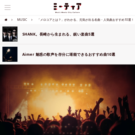
MUSIC
「メロコアとは？」がわかる、元気が出る名曲・人気曲おすすめ10選！
SHANK。長崎から生まれる、鋭い楽曲5選
Aimer 魅惑の歌声を存分に堪能できるおすすめ曲10選