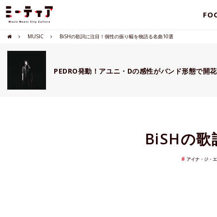
FO
MUSIC
BiSHの歌詞に注目！個性の振り幅を物語る名曲10選
PEDRO発動！アユニ・Dの感性がバンド形態で開
BiSHの
アイナ・ジ・