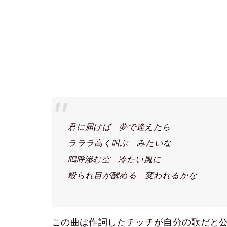
君に届けば 夢で逢えたら
ラララ高く叫ぶ みたいな
嗚呼滲む空 冷たい風に
殴られ目が醒める 変われるかな
この曲は作詞したチッチが自分の歌だと公