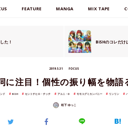
CUS
FEATURE
MANGA
MIX TAPE
C
花した！
BiSHのコレだ
2019.5.31
FOCUS
歌詞に注目！個性の振り幅を物語
エンド
BiSH
セントチヒロ・チッチ
アユニ・D
モモコグミカンパニー
リンリン
松下 ゆっこ