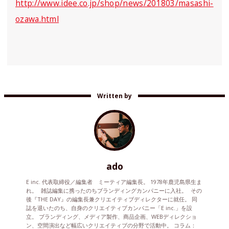
http://www.idee.co.jp/shop/news/201803/masashi-
ozawa.html
Written by
ado
E inc. 代表取締役／編集者 ミーティア編集長。 1978年鹿児島県生ま
れ。 雑誌編集に携ったのちブランディングカンパニーに入社。 その
後『THE DAY』の編集長兼クリエイティブディレクターに就任。 同
誌を退いたのち、自身のクリエイティブカンパニー「E inc.」を設
立。 ブランディング、メディア製作、商品企画、WEBディレクショ
ン、空間演出など幅広いクリエイティブの分野で活動中。 コラム：