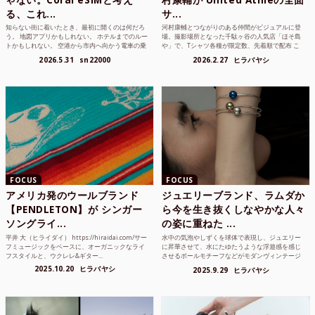
る、これ...
サ...
知らない街に着いたとき、最初に開くのは何だろ
河村康輔とつながりのある仲間がビジュアルに登
う。 地図アプリかもしれない。 ホテルまでのルー
場。撮影場所となった千駄ヶ谷の人気店「ほそ島
トかもしれない。 空港から市内へ向かう電車の乗
や」で、Tシャツ各種が限定数、先着順で配布 こ
り方かもしれな...
れまでUnited...
2026.5.31
sn22000
2026.2.27
ヒラバヤシ
FOCUS
FOCUS
アメリカ発のウールブランド
ジュエリーブランド、ラムダか
【PENDLETON】が シンガー
ら今を生き抜くしなやかな人々
ソングライ...
の姿に重ねた ...
平井 大（ヒライダイ） https://hiraidai.com/サー
水中の気泡やしずくを球体で表現し、ジュエリー
フミュージックをベースに、オーガニックなライ
に昇華させて、水にたゆたうような浮遊感を感じ
フスタイルと、ウクレレ&ギター...
させるボールモチーフなどがモダンヴィンテージ
のような雰囲気も感じ...
2025.10.20
ヒラバヤシ
2025.9.29
ヒラバヤシ