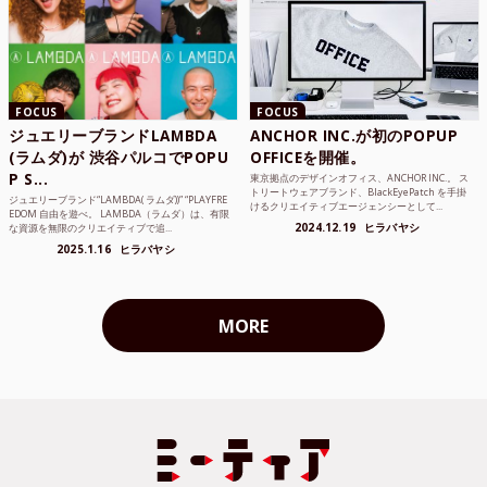
FOCUS
FOCUS
ジュエリーブランドLAMBDA
ANCHOR INC.が初のPOPUP
(ラムダ)が 渋谷パルコでPOPU
OFFICEを開催。
P S...
東京拠点のデザインオフィス、ANCHOR INC.。 ス
トリートウェアブランド、BlackEyePatch を手掛
ジュエリーブランド“LAMBDA( ラムダ))” “PLAYFRE
けるクリエイティブエージェンシーとして...
EDOM 自由を遊べ。 LAMBDA（ラムダ）は、有限
2024.12.19
ヒラバヤシ
な資源を無限のクリエイティブで追...
2025.1.16
ヒラバヤシ
MORE