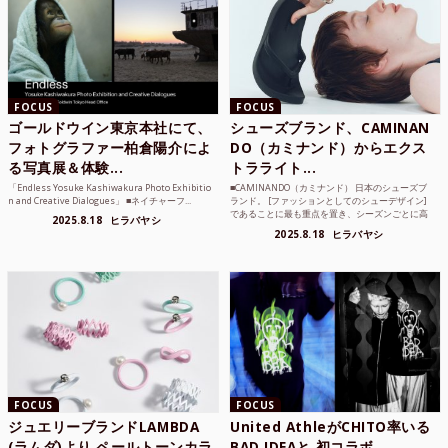
FOCUS
FOCUS
ゴールドウイン東京本社にて、
シューズブランド、CAMINAN
フォトグラファー柏倉陽介によ
DO（カミナンド）からエクス
る写真展＆体験...
トラライト...
「Endless Yosuke Kashiwakura Photo Exhibitio
■CAMINANDO（カミナンド） 日本のシューズブ
n and Creative Dialogues」 ■ネイチャーフ...
ランド。 [ファッションとしてのシューデザイン]
であることに最も重点を置き、シーズンごとに高
2025.8.18
ヒラバヤシ
品質な素...
2025.8.18
ヒラバヤシ
FOCUS
FOCUS
ジュエリーブランドLAMBDA
United AthleがCHITO率いる
(ラムダ)より ペールトーンカラ
BAD IDEAと 初コラボ...