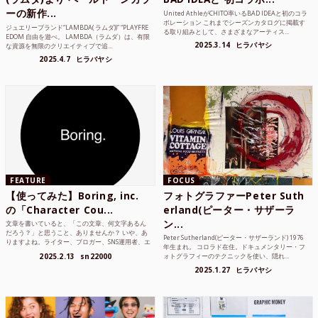
ーの新作...
United AthleがCHITO率いるBAD IDEAと初のコラ
ボレーション これまでシーズンカタログに掲載す
ジュエリーブランド“LAMBDA( ラムダ))” “PLAYFRE
る取り組みとして、さまざまなアーティス...
EDOM 自由を遊べ。 LAMBDA（ラムダ）は、有限
2025.3.14
ヒラバヤシ
な資源を無限のクリエイティブで追...
2025.4.7
ヒラバヤシ
FEATURE
FOCUS
【使ってみた】Boring, inc.
フォトグラファーPeter Suth
の「Character Cou...
erland(ピーター・サザーラ
ン...
文章を書いていると、「この文章、何文字あるん
だろう？」と思うこと、ありませんか？ いや、あ
Peter Sutherland(ピーター・サザーランド) 1976
りますよね。ライター、ブロガー、SNS運用者、エ
年生まれ。 コロラド在住。ドキュメンタリー・フ
ンジニア、学生...
2025.2.13
sn22000
ォトグラフィーのテクニックを使い、隠れ...
2025.1.27
ヒラバヤシ