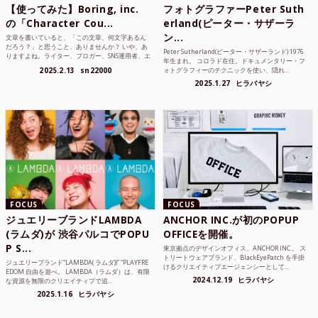
【使ってみた】Boring, inc.
フォトグラファーPeter Suth
の「Character Cou...
erland(ピーター・サザーラ
ン...
文章を書いていると、「この文章、何文字あるん
だろう？」と思うこと、ありませんか？ いや、あ
Peter Sutherland(ピーター・サザーランド) 1976
りますよね。ライター、ブロガー、SNS運用者、エ
年生まれ。 コロラド在住。ドキュメンタリー・フ
ンジニア、学生...
2025.2.13
sn22000
ォトグラフィーのテクニックを使い、隠れ...
2025.1.27
ヒラバヤシ
FOCUS
FOCUS
ジュエリーブランドLAMBDA
ANCHOR INC.が初のPOPUP
(ラムダ)が 渋谷パルコでPOPU
OFFICEを開催。
P S...
東京拠点のデザインオフィス、ANCHOR INC.。 ス
トリートウェアブランド、BlackEyePatch を手掛
ジュエリーブランド“LAMBDA( ラムダ))” “PLAYFRE
けるクリエイティブエージェンシーとして...
EDOM 自由を遊べ。 LAMBDA（ラムダ）は、有限
2024.12.19
ヒラバヤシ
な資源を無限のクリエイティブで追...
2025.1.16
ヒラバヤシ