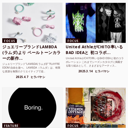
FOCUS
FOCUS
ジュエリーブランドLAMBDA
United AthleがCHITO率いる
(ラムダ)より ペールトーンカラ
BAD IDEAと 初コラボ...
ーの新作...
United AthleがCHITO率いるBAD IDEAと初のコラ
ボレーション これまでシーズンカタログに掲載す
ジュエリーブランド“LAMBDA( ラムダ))” “PLAYFRE
る取り組みとして、さまざまなアーティス...
EDOM 自由を遊べ。 LAMBDA（ラムダ）は、有限
2025.3.14
ヒラバヤシ
な資源を無限のクリエイティブで追...
2025.4.7
ヒラバヤシ
FEATURE
FOCUS