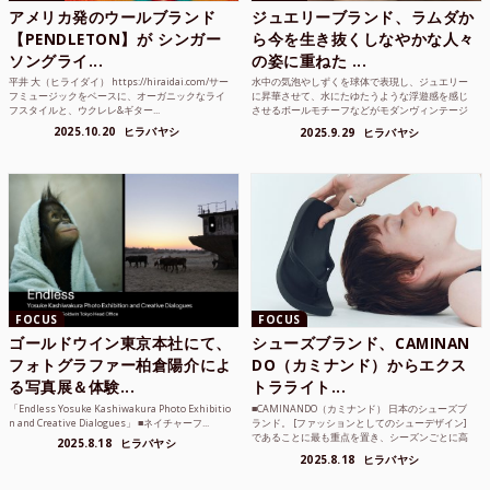
アメリカ発のウールブランド
ジュエリーブランド、ラムダか
【PENDLETON】が シンガー
ら今を生き抜くしなやかな人々
ソングライ...
の姿に重ねた ...
平井 大（ヒライダイ） https://hiraidai.com/サー
水中の気泡やしずくを球体で表現し、ジュエリー
フミュージックをベースに、オーガニックなライ
に昇華させて、水にたゆたうような浮遊感を感じ
フスタイルと、ウクレレ&ギター...
させるボールモチーフなどがモダンヴィンテージ
のような雰囲気も感じ...
2025.10.20
ヒラバヤシ
2025.9.29
ヒラバヤシ
FOCUS
FOCUS
ゴールドウイン東京本社にて、
シューズブランド、CAMINAN
フォトグラファー柏倉陽介によ
DO（カミナンド）からエクス
る写真展＆体験...
トラライト...
「Endless Yosuke Kashiwakura Photo Exhibitio
■CAMINANDO（カミナンド） 日本のシューズブ
n and Creative Dialogues」 ■ネイチャーフ...
ランド。 [ファッションとしてのシューデザイン]
であることに最も重点を置き、シーズンごとに高
2025.8.18
ヒラバヤシ
品質な素...
2025.8.18
ヒラバヤシ