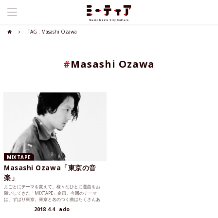
TAG : Masashi Ozawa
#
Masashi Ozawa
MIXTAPE
Masashi Ozawa「東京の音
楽」
月ごとにテーマを変えて、様々なひとに選曲をお
願いしてきた「MIXTAPE」企画。今回のテーマ
は、ずばり東京。東京と名のつく曲はたくさんあ
るし、いろんな人...
2018.4.4
ado