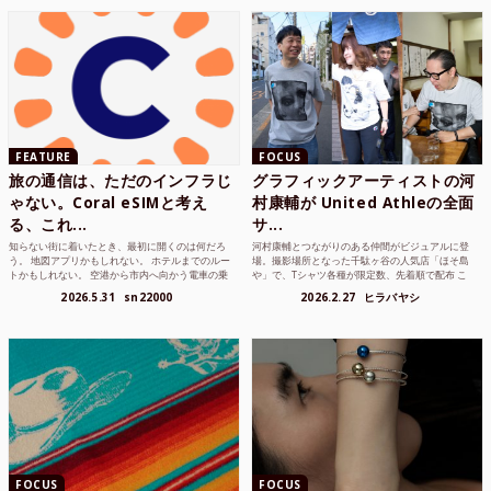
FEATURE
FOCUS
旅の通信は、ただのインフラじ
グラフィックアーティストの河
ゃない。Coral eSIMと考え
村康輔が United Athleの全面
る、これ...
サ...
知らない街に着いたとき、最初に開くのは何だろ
河村康輔とつながりのある仲間がビジュアルに登
う。 地図アプリかもしれない。 ホテルまでのルー
場。撮影場所となった千駄ヶ谷の人気店「ほそ島
トかもしれない。 空港から市内へ向かう電車の乗
や」で、Tシャツ各種が限定数、先着順で配布 こ
り方かもしれな...
れまでUnited...
2026.5.31
sn22000
2026.2.27
ヒラバヤシ
FOCUS
FOCUS