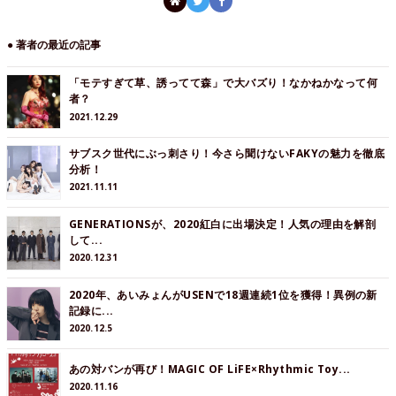
● 著者の最近の記事
「モテすぎて草、誘ってて森」で大バズり！なかねかなって何
者？
2021.12.29
サブスク世代にぶっ刺さり！今さら聞けないFAKYの魅力を徹底
分析！
2021.11.11
GENERATIONSが、2020紅白に出場決定！人気の理由を解剖
して...
2020.12.31
2020年、あいみょんがUSENで18週連続1位を獲得！異例の新
記録に...
2020.12.5
あの対バンが再び！MAGIC OF LiFE×Rhythmic Toy...
2020.11.16