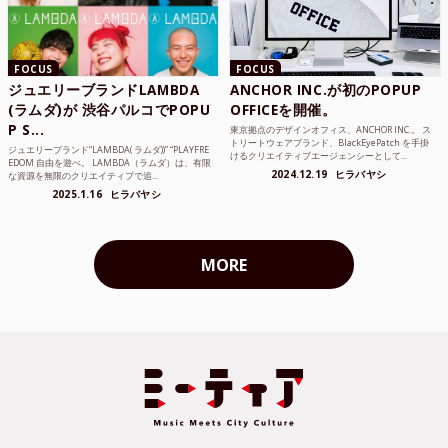
FOCUS
FOCUS
ジュエリーブランドLAMBDA
ANCHOR INC.が初のPOPUP
(ラムダ)が 渋谷パルコでPOPU
OFFICEを開催。
P S...
東京拠点のデザインオフィス、ANCHOR INC.。 ス
トリートウェアブランド、BlackEyePatch を手掛
ジュエリーブランド“LAMBDA( ラムダ))” “PLAYFRE
けるクリエイティブエージェンシーとして...
EDOM 自由を遊べ。 LAMBDA（ラムダ）は、有限
2024.12.19
ヒラバヤシ
な資源を無限のクリエイティブで追...
2025.1.16
ヒラバヤシ
MORE