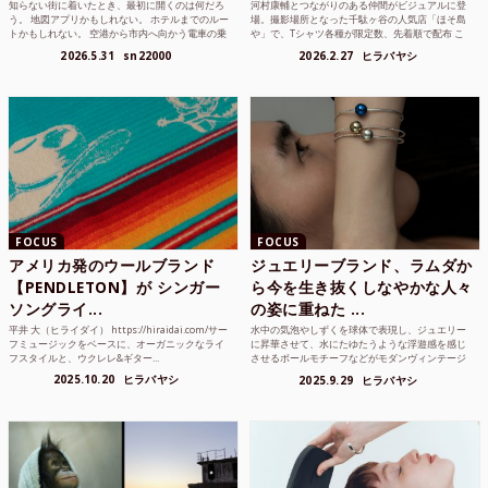
知らない街に着いたとき、最初に開くのは何だろ
河村康輔とつながりのある仲間がビジュアルに登
う。 地図アプリかもしれない。 ホテルまでのルー
場。撮影場所となった千駄ヶ谷の人気店「ほそ島
トかもしれない。 空港から市内へ向かう電車の乗
や」で、Tシャツ各種が限定数、先着順で配布 こ
り方かもしれな...
れまでUnited...
2026.5.31
sn22000
2026.2.27
ヒラバヤシ
FOCUS
FOCUS
アメリカ発のウールブランド
ジュエリーブランド、ラムダか
【PENDLETON】が シンガー
ら今を生き抜くしなやかな人々
ソングライ...
の姿に重ねた ...
平井 大（ヒライダイ） https://hiraidai.com/サー
水中の気泡やしずくを球体で表現し、ジュエリー
フミュージックをベースに、オーガニックなライ
に昇華させて、水にたゆたうような浮遊感を感じ
フスタイルと、ウクレレ&ギター...
させるボールモチーフなどがモダンヴィンテージ
のような雰囲気も感じ...
2025.10.20
ヒラバヤシ
2025.9.29
ヒラバヤシ