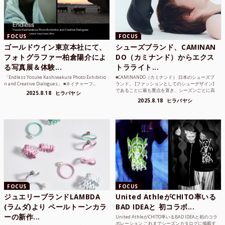
FOCUS
FOCUS
ゴールドウイン東京本社にて、
シューズブランド、CAMINAN
フォトグラファー柏倉陽介によ
DO（カミナンド）からエクス
る写真展＆体験...
トラライト...
「Endless Yosuke Kashiwakura Photo Exhibitio
■CAMINANDO（カミナンド） 日本のシューズブ
n and Creative Dialogues」 ■ネイチャーフ...
ランド。 [ファッションとしてのシューデザイン]
であることに最も重点を置き、シーズンごとに高
2025.8.18
ヒラバヤシ
品質な素...
2025.8.18
ヒラバヤシ
FOCUS
FOCUS
ジュエリーブランドLAMBDA
United AthleがCHITO率いる
(ラムダ)より ペールトーンカラ
BAD IDEAと 初コラボ...
ーの新作...
United AthleがCHITO率いるBAD IDEAと初のコラ
ボレーション これまでシーズンカタログに掲載す