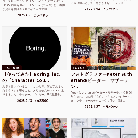
ジュエリーブランド“LAMBDA( ラムダ))” “PLAYFRE
る取り組みとして、さまざまなアーティス...
EDOM 自由を遊べ。 LAMBDA（ラムダ）は、有限
2025.3.14
ヒラバヤシ
な資源を無限のクリエイティブで追...
2025.4.7
ヒラバヤシ
FEATURE
FOCUS
【使ってみた】Boring, inc.
フォトグラファーPeter Suth
の「Character Cou...
erland(ピーター・サザーラ
ン...
文章を書いていると、「この文章、何文字あるん
だろう？」と思うこと、ありませんか？ いや、あ
Peter Sutherland(ピーター・サザーランド) 1976
りますよね。ライター、ブロガー、SNS運用者、エ
年生まれ。 コロラド在住。ドキュメンタリー・フ
ンジニア、学生...
2025.2.13
sn22000
ォトグラフィーのテクニックを使い、隠れ...
2025.1.27
ヒラバヤシ