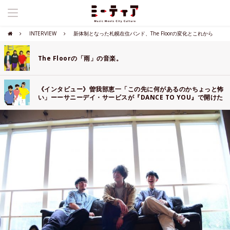
INTERVIEW
新体制となった札幌在住バンド、The Floorの変化とこれから
The Floorの「雨」の音楽。
《インタビュー》曽我部恵一「この先に何があるのかちょっと怖
い」ーーサニーデイ・サービスが『DANCE TO YOU』で開けた
扉の向こう側にあるもの