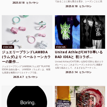
であることに最も重点を置き、シーズンごとに高
2025.8.18
ヒラバヤシ
品質な素...
2025.8.18
ヒラバヤシ
FOCUS
FOCUS
ジュエリーブランドLAMBDA
United AthleがCHITO率いる
(ラムダ)より ペールトーンカラ
BAD IDEAと 初コラボ...
ーの新作...
United AthleがCHITO率いるBAD IDEAと初のコラ
ボレーション これまでシーズンカタログに掲載す
ジュエリーブランド“LAMBDA( ラムダ))” “PLAYFRE
る取り組みとして、さまざまなアーティス...
EDOM 自由を遊べ。 LAMBDA（ラムダ）は、有限
2025.3.14
ヒラバヤシ
な資源を無限のクリエイティブで追...
2025.4.7
ヒラバヤシ