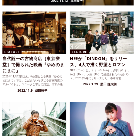
2022.11.12
成田峻平
FEATURE
FEATURE
当代随一の古物商店［東京蛍
NEEが「DINDON」をリリー
堂］で撮られた映画『ゆめのま
ス、4人で描く野望とロマン
にまに』
NEE（ニー）は、くぅ（Gt&Vo）、夕日（Gt）、
かほ（Ba）、大樹（Dr）で編成された4人組バン
2022年11月12日(土)より公開となる映画『ゆめの
ド。2020年8月にリリースした「不革命前...
まにまに』では、こだまたいち演じる古物商店の
2022.3.29
黒田 隆太朗
アルバイトと、ユニークな客との対話、日常の機
微が丁寧に...
2022.11.9
成田峻平