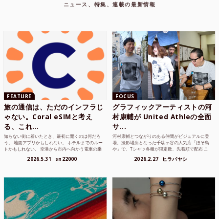
ニュース、特集、連載の最新情報
FEATURE
FOCUS
旅の通信は、ただのインフラじ
グラフィックアーティストの河
ゃない。Coral eSIMと考え
村康輔が United Athleの全面
る、これ...
サ...
知らない街に着いたとき、最初に開くのは何だろ
河村康輔とつながりのある仲間がビジュアルに登
う。 地図アプリかもしれない。 ホテルまでのルー
場。撮影場所となった千駄ヶ谷の人気店「ほそ島
トかもしれない。 空港から市内へ向かう電車の乗
や」で、Tシャツ各種が限定数、先着順で配布 こ
り方かもしれな...
れまでUnited...
2026.5.31
sn22000
2026.2.27
ヒラバヤシ