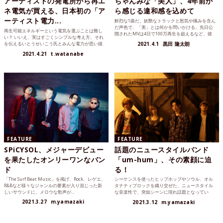
アーティストの発電所から再エ
ちゃんみな「美人」、4年前か
ネ電気が買える、日本初の「ア
ら感じる違和感を込めて
ーティスト電力...
鮮烈な1曲だ。妖艶なトラックと怒気や痛みを含ん
だ声色で、「美」とは何かを問いかける。先日公
再生可能エネルギーという電気を選ぶことは難し
開されたMVは4日で100万再生を超えるなど、彼
い？ いいえ、実はすごくシンプルな考え方。それ
女が感じた“違...
を伝えるいとうせいこう氏とみんな電力が思い描
2021.4.1
黒田 隆太朗
く、これからの電気...
2021.4.21
t.watanabe
FEATURE
FEATURE
SPiCYSOL、メジャーデビュー
話題のニュースタイルバンド
を果たしたオンリーワンなバン
「um-hum」、その素顔に迫
ド
る！
「The Surf Beat Music」を掲げ、Rock、レゲエ、
シーケンスを使ったヒップホップやソウル、オル
R&Bなど様々なジャンルの要素が入り混じった新
タナティブロックを織り交ぜた、ニュースタイル
しいサウンドに、メロウな歌声が...
な音楽性で、突如シーンに現れ話題となってい
る、関西を拠点に活動す...
2021.3.27
m.yamazaki
2021.3.12
m.yamazaki