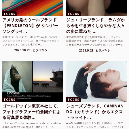
FOCUS
FOCUS
アメリカ発のウールブランド
ジュエリーブランド、ラムダか
【PENDLETON】が シンガー
ら今を生き抜くしなやかな人々
ソングライ...
の姿に重ねた ...
平井 大（ヒライダイ） https://hiraidai.com/サー
水中の気泡やしずくを球体で表現し、ジュエリー
フミュージックをベースに、オーガニックなライ
に昇華させて、水にたゆたうような浮遊感を感じ
フスタイルと、ウクレレ&ギター...
させるボールモチーフなどがモダンヴィンテージ
のような雰囲気も感じ...
2025.10.20
ヒラバヤシ
2025.9.29
ヒラバヤシ
FOCUS
FOCUS
ゴールドウイン東京本社にて、
シューズブランド、CAMINAN
フォトグラファー柏倉陽介によ
DO（カミナンド）からエクス
る写真展＆体験...
トラライト...
「Endless Yosuke Kashiwakura Photo Exhibitio
■CAMINANDO（カミナンド） 日本のシューズブ
n and Creative Dialogues」 ■ネイチャーフ...
ランド。 [ファッションとしてのシューデザイン]