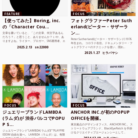
FEATURE
FOCUS
【使ってみた】Boring, inc.
フォトグラファーPeter Suth
の「Character Cou...
erland(ピーター・サザーラ
ン...
文章を書いていると、「この文章、何文字あるん
だろう？」と思うこと、ありませんか？ いや、あ
Peter Sutherland(ピーター・サザーランド) 1976
りますよね。ライター、ブロガー、SNS運用者、エ
年生まれ。 コロラド在住。ドキュメンタリー・フ
ンジニア、学生...
2025.2.13
sn22000
ォトグラフィーのテクニックを使い、隠れ...
2025.1.27
ヒラバヤシ
FOCUS
FOCUS
ジュエリーブランドLAMBDA
ANCHOR INC.が初のPOPUP
(ラムダ)が 渋谷パルコでPOPU
OFFICEを開催。
P S...
東京拠点のデザインオフィス、ANCHOR INC.。 ス
トリートウェアブランド、BlackEyePatch を手掛
ジュエリーブランド“LAMBDA( ラムダ))” “PLAYFRE
けるクリエイティブエージェンシーとして...
EDOM 自由を遊べ。 LAMBDA（ラムダ）は、有限