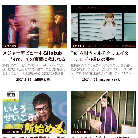
FOCUS
FOCUS
メジャーデビューするHakub
“女”を唄うマルチクリエイタ
i、『era』その言葉に救われる
ー、ロイ-RöE-の美学
京都発のスリーピースバンド・Hakubi（ハクビ）
独創的なソングライティングセンスと、文学的な
は、結成からたった2年で大型フェスなどに呼ばれ
歌詞を紡ぎ出すシンガーソングライター・ロイ-Rö
るようになり、入場規制がかかるほどの人気を見
E-。昨年は相対性理論のカバー曲『チャイナアド
せていたが、...
バイス』が、T...
2021.9.15
山田宗太朗
2021.4.28
m.yamazaki
FEATURE
FEATURE