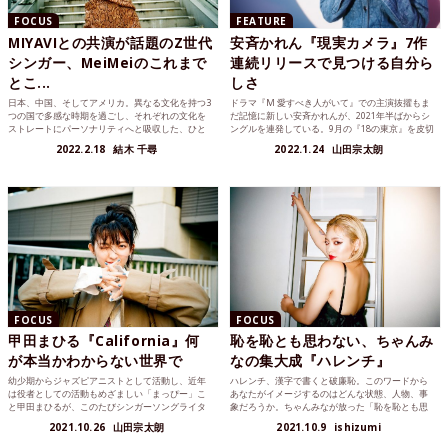
FOCUS
FEATURE
MIYAVIとの共演が話題のZ世代
安斉かれん『現実カメラ』7作
シンガー、MeiMeiのこれまで
連続リリースで見つける自分ら
とこ...
しさ
日本、中国、そしてアメリカ。異なる文化を持つ3
ドラマ『M 愛すべき人がいて』での主演抜擢もま
つの国で多感な時期を過ごし、それぞれの文化を
だ記憶に新しい安斉かれんが、2021年半ばからシ
ストレートにパーソナリティへと吸収した、ひと
ングルを連発している。9月の『18の東京』を皮切
りの表現者がいる。...
りに、20...
2022.2.18
結木 千尋
2022.1.24
山田宗太朗
FOCUS
FOCUS
甲田まひる『California』何
恥を恥とも思わない、ちゃんみ
が本当かわからない世界で
なの集大成『ハレンチ』
幼少期からジャズピアニストとして活動し、近年
ハレンチ、漢字で書くと破廉恥。このワードから
は役者としての活動もめざましい「まっぴー」こ
あなたがイメージするのはどんな状態、人物、事
と甲田まひるが、このたびシンガーソングライタ
象だろうか。ちゃんみなが放った「恥を恥とも思
ーとしてデビューする...
わない」という言葉は...
2021.10.26
山田宗太朗
2021.10.9
ishizumi