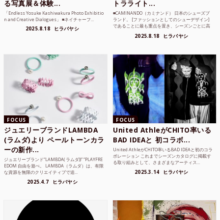
る写真展＆体験...
トラライト...
「Endless Yosuke Kashiwakura Photo Exhibitio
■CAMINANDO（カミナンド） 日本のシューズブ
n and Creative Dialogues」 ■ネイチャーフ...
ランド。 [ファッションとしてのシューデザイン]
であることに最も重点を置き、シーズンごとに高
2025.8.18
ヒラバヤシ
品質な素...
2025.8.18
ヒラバヤシ
FOCUS
FOCUS
ジュエリーブランドLAMBDA
United AthleがCHITO率いる
(ラムダ)より ペールトーンカラ
BAD IDEAと 初コラボ...
ーの新作...
United AthleがCHITO率いるBAD IDEAと初のコラ
ボレーション これまでシーズンカタログに掲載す
ジュエリーブランド“LAMBDA( ラムダ))” “PLAYFRE
る取り組みとして、さまざまなアーティス...
EDOM 自由を遊べ。 LAMBDA（ラムダ）は、有限
2025.3.14
ヒラバヤシ
な資源を無限のクリエイティブで追...
2025.4.7
ヒラバヤシ