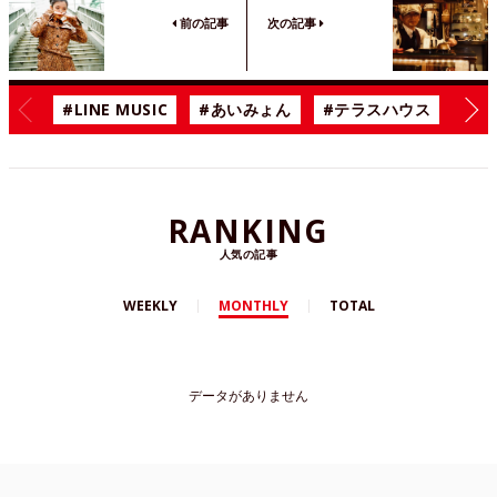
前の記事
次の記事
#LINE MUSIC
#あいみょん
#テラスハウス
#漫
RANKING
人気の記事
WEEKLY
MONTHLY
TOTAL
データがありません