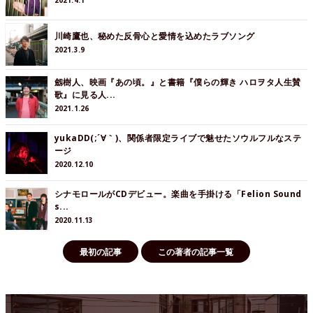
川崎鷹也、秘めた反骨心と愛情を込めたラブソング
2021.3.9
劔樹人、映画『あの頃。』と書籍『僕らの輝き ハロヲタ人生賛
歌』に見る人...
2021.1.26
yukaDD(;´∀｀)、関係者限定ライブで魅せたソウルフルなステ
ージ
2020.12.10
シナモロールがCDデビュー。楽曲を手掛ける「Felion Sound
s...
2020.11.13
最初の記事
この著者の記事一覧