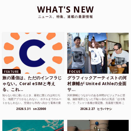
WHAT'S NEW
ニュース、特集、連載の最新情報
FEATURE
FOCUS
旅の通信は、ただのインフラじ
グラフィックアーティストの河
ゃない。Coral eSIMと考え
村康輔が United Athleの全面
る、これ...
サ...
知らない街に着いたとき、最初に開くのは何だろ
河村康輔とつながりのある仲間がビジュアルに登
う。 地図アプリかもしれない。 ホテルまでのルー
場。撮影場所となった千駄ヶ谷の人気店「ほそ島
トかもしれない。 空港から市内へ向かう電車の乗
や」で、Tシャツ各種が限定数、先着順で配布 こ
り方かもしれな...
れまでUnited...
2026.5.31
sn22000
2026.2.27
ヒラバヤシ