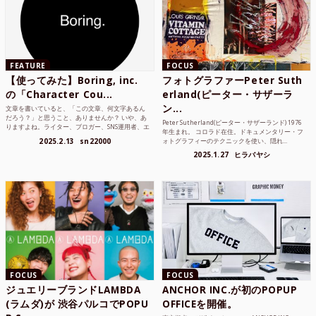
FEATURE
FOCUS
【使ってみた】Boring, inc.
フォトグラファーPeter Suth
の「Character Cou...
erland(ピーター・サザーラ
ン...
文章を書いていると、「この文章、何文字あるん
だろう？」と思うこと、ありませんか？ いや、あ
Peter Sutherland(ピーター・サザーランド) 1976
りますよね。ライター、ブロガー、SNS運用者、エ
年生まれ。 コロラド在住。ドキュメンタリー・フ
ンジニア、学生...
2025.2.13
sn22000
ォトグラフィーのテクニックを使い、隠れ...
2025.1.27
ヒラバヤシ
FOCUS
FOCUS
ジュエリーブランドLAMBDA
ANCHOR INC.が初のPOPUP
(ラムダ)が 渋谷パルコでPOPU
OFFICEを開催。