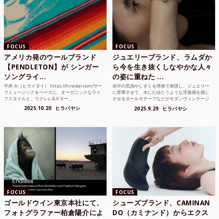
FOCUS
FOCUS
アメリカ発のウールブランド
ジュエリーブランド、ラムダか
【PENDLETON】が シンガー
ら今を生き抜くしなやかな人々
ソングライ...
の姿に重ねた ...
平井 大（ヒライダイ） https://hiraidai.com/サー
水中の気泡やしずくを球体で表現し、ジュエリー
フミュージックをベースに、オーガニックなライ
に昇華させて、水にたゆたうような浮遊感を感じ
フスタイルと、ウクレレ&ギター...
させるボールモチーフなどがモダンヴィンテージ
のような雰囲気も感じ...
2025.10.20
ヒラバヤシ
2025.9.29
ヒラバヤシ
FOCUS
FOCUS
ゴールドウイン東京本社にて、
シューズブランド、CAMINAN
フォトグラファー柏倉陽介によ
DO（カミナンド）からエクス