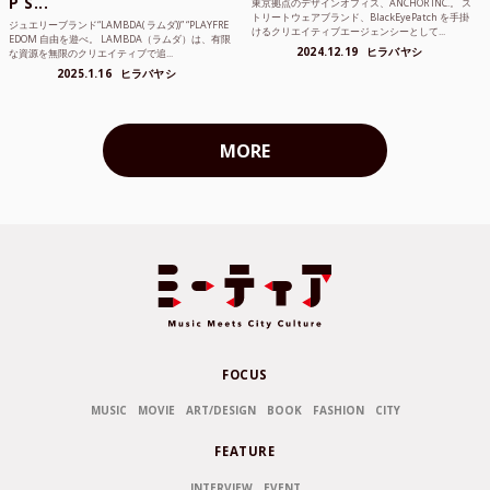
P S...
東京拠点のデザインオフィス、ANCHOR INC.。 ス
トリートウェアブランド、BlackEyePatch を手掛
ジュエリーブランド“LAMBDA( ラムダ))” “PLAYFRE
けるクリエイティブエージェンシーとして...
EDOM 自由を遊べ。 LAMBDA（ラムダ）は、有限
2024.12.19
ヒラバヤシ
な資源を無限のクリエイティブで追...
2025.1.16
ヒラバヤシ
MORE
FOCUS
MUSIC
MOVIE
ART/DESIGN
BOOK
FASHION
CITY
FEATURE
INTERVIEW
EVENT