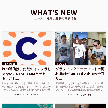
WHAT'S NEW
ニュース、特集、連載の最新情報
FEATURE
FOCUS
旅の通信は、ただのインフラじ
グラフィックアーティストの河
ゃない。Coral eSIMと考え
村康輔が United Athleの全面
る、これ...
サ...
知らない街に着いたとき、最初に開くのは何だろ
河村康輔とつながりのある仲間がビジュアルに登
う。 地図アプリかもしれない。 ホテルまでのルー
場。撮影場所となった千駄ヶ谷の人気店「ほそ島
トかもしれない。 空港から市内へ向かう電車の乗
や」で、Tシャツ各種が限定数、先着順で配布 こ
り方かもしれな...
れまでUnited...
2026.5.31
sn22000
2026.2.27
ヒラバヤシ