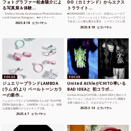
フォトグラファー柏倉陽介によ
DO（カミナンド）からエクス
る写真展＆体験...
トラライト...
「Endless Yosuke Kashiwakura Photo Exhibitio
■CAMINANDO（カミナンド） 日本のシューズブ
n and Creative Dialogues」 ■ネイチャーフ...
ランド。 [ファッションとしてのシューデザイン]
であることに最も重点を置き、シーズンごとに高
2025.8.18
ヒラバヤシ
品質な素...
2025.8.18
ヒラバヤシ
FOCUS
FOCUS
ジュエリーブランドLAMBDA
United AthleがCHITO率いる
(ラムダ)より ペールトーンカラ
BAD IDEAと 初コラボ...
ーの新作...
United AthleがCHITO率いるBAD IDEAと初のコラ
ボレーション これまでシーズンカタログに掲載す
ジュエリーブランド“LAMBDA( ラムダ))” “PLAYFRE
る取り組みとして、さまざまなアーティス...
EDOM 自由を遊べ。 LAMBDA（ラムダ）は、有限
2025.3.14
ヒラバヤシ
な資源を無限のクリエイティブで追...
2025.4.7
ヒラバヤシ