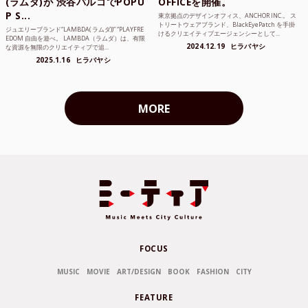
(ラムダ)が 渋谷パルコでPOPU
OFFICEを開催。
P S...
東京拠点のデザインオフィス、ANCHOR INC.。 ス
トリートウェアブランド、BlackEyePatch を手掛
ジュエリーブランド“LAMBDA( ラムダ))” “PLAYFRE
けるクリエイティブエージェンシーとして...
EDOM 自由を遊べ。 LAMBDA（ラムダ）は、有限
2024.12.19
ヒラバヤシ
な資源を無限のクリエイティブで追...
2025.1.16
ヒラバヤシ
MORE
FOCUS
MUSIC
MOVIE
ART/DESIGN
BOOK
FASHION
CITY
FEATURE