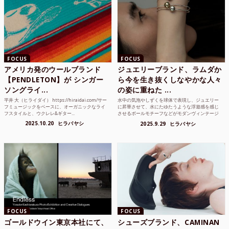
FOCUS
FOCUS
アメリカ発のウールブランド
ジュエリーブランド、ラムダか
【PENDLETON】が シンガー
ら今を生き抜くしなやかな人々
ソングライ...
の姿に重ねた ...
平井 大（ヒライダイ） https://hiraidai.com/サー
水中の気泡やしずくを球体で表現し、ジュエリー
フミュージックをベースに、オーガニックなライ
に昇華させて、水にたゆたうような浮遊感を感じ
フスタイルと、ウクレレ&ギター...
させるボールモチーフなどがモダンヴィンテージ
のような雰囲気も感じ...
2025.10.20
ヒラバヤシ
2025.9.29
ヒラバヤシ
FOCUS
FOCUS
ゴールドウイン東京本社にて、
シューズブランド、CAMINAN