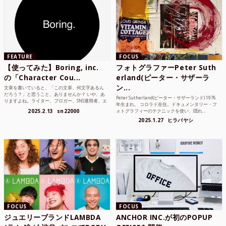
FEATURE
FOCUS
【使ってみた】Boring, inc.
フォトグラファーPeter Suth
の「Character Cou...
erland(ピーター・サザーラ
ン...
文章を書いていると、「この文章、何文字あるん
だろう？」と思うこと、ありませんか？ いや、あ
Peter Sutherland(ピーター・サザーランド) 1976
りますよね。ライター、ブロガー、SNS運用者、エ
年生まれ。 コロラド在住。ドキュメンタリー・フ
ンジニア、学生...
2025.2.13
sn22000
ォトグラフィーのテクニックを使い、隠れ...
2025.1.27
ヒラバヤシ
FOCUS
FOCUS
ジュエリーブランドLAMBDA
ANCHOR INC.が初のPOPUP