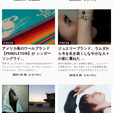
FOCUS
FOCUS
アメリカ発のウールブランド
ジュエリーブランド、ラムダか
【PENDLETON】が シンガー
ら今を生き抜くしなやかな人々
ソングライ...
の姿に重ねた ...
平井 大（ヒライダイ） https://hiraidai.com/サー
水中の気泡やしずくを球体で表現し、ジュエリー
フミュージックをベースに、オーガニックなライ
に昇華させて、水にたゆたうような浮遊感を感じ
フスタイルと、ウクレレ&ギター...
させるボールモチーフなどがモダンヴィンテージ
のような雰囲気も感じ...
2025.10.20
ヒラバヤシ
2025.9.29
ヒラバヤシ