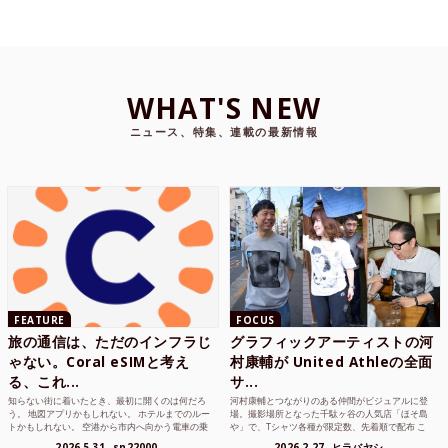
WHAT'S NEW
ニュース、特集、連載の最新情報
FEATURE
FOCUS
旅の通信は、ただのインフラじ
グラフィックアーティストの河
ゃない。Coral eSIMと考え
村康輔が United Athleの全面
る、これ...
サ...
知らない街に着いたとき、最初に開くのは何だろ
河村康輔とつながりのある仲間がビジュアルに登
う。 地図アプリかもしれない。 ホテルまでのルー
場。撮影場所となった千駄ヶ谷の人気店「ほそ島
トかもしれない。 空港から市内へ向かう電車の乗
や」で、Tシャツ各種が限定数、先着順で配布 こ
り方かもしれな...
れまでUnited...
2026.5.31
sn22000
2026.2.27
ヒラバヤシ