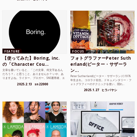
FEATURE
FOCUS
【使ってみた】Boring, inc.
フォトグラファーPeter Suth
の「Character Cou...
erland(ピーター・サザーラ
ン...
文章を書いていると、「この文章、何文字あるん
だろう？」と思うこと、ありませんか？ いや、あ
Peter Sutherland(ピーター・サザーランド) 1976
りますよね。ライター、ブロガー、SNS運用者、エ
年生まれ。 コロラド在住。ドキュメンタリー・フ
ンジニア、学生...
2025.2.13
sn22000
ォトグラフィーのテクニックを使い、隠れ...
2025.1.27
ヒラバヤシ