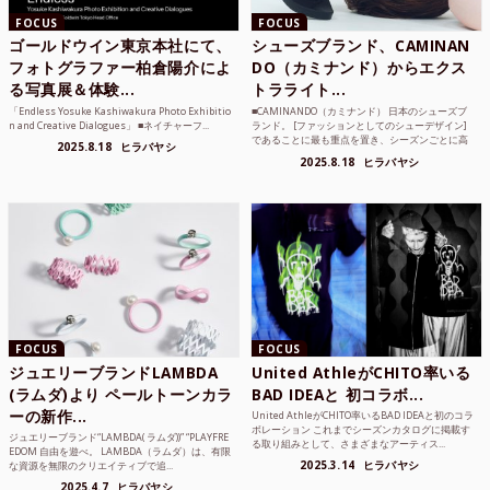
FOCUS
FOCUS
ゴールドウイン東京本社にて、
シューズブランド、CAMINAN
フォトグラファー柏倉陽介によ
DO（カミナンド）からエクス
る写真展＆体験...
トラライト...
「Endless Yosuke Kashiwakura Photo Exhibitio
■CAMINANDO（カミナンド） 日本のシューズブ
n and Creative Dialogues」 ■ネイチャーフ...
ランド。 [ファッションとしてのシューデザイン]
であることに最も重点を置き、シーズンごとに高
2025.8.18
ヒラバヤシ
品質な素...
2025.8.18
ヒラバヤシ
FOCUS
FOCUS
ジュエリーブランドLAMBDA
United AthleがCHITO率いる
(ラムダ)より ペールトーンカラ
BAD IDEAと 初コラボ...
ーの新作...
United AthleがCHITO率いるBAD IDEAと初のコラ
ボレーション これまでシーズンカタログに掲載す
ジュエリーブランド“LAMBDA( ラムダ))” “PLAYFRE
る取り組みとして、さまざまなアーティス...
EDOM 自由を遊べ。 LAMBDA（ラムダ）は、有限
2025.3.14
ヒラバヤシ
な資源を無限のクリエイティブで追...
2025.4.7
ヒラバヤシ