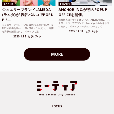
FOCUS
FOCUS
ジュエリーブランドLAMBDA
ANCHOR INC.が初のPOPUP
(ラムダ)が 渋谷パルコでPOPU
OFFICEを開催。
P S...
東京拠点のデザインオフィス、ANCHOR INC.。 ス
トリートウェアブランド、BlackEyePatch を手掛
ジュエリーブランド“LAMBDA( ラムダ))” “PLAYFRE
けるクリエイティブエージェンシーとして...
EDOM 自由を遊べ。 LAMBDA（ラムダ）は、有限
2024.12.19
ヒラバヤシ
な資源を無限のクリエイティブで追...
2025.1.16
ヒラバヤシ
MORE
FOCUS