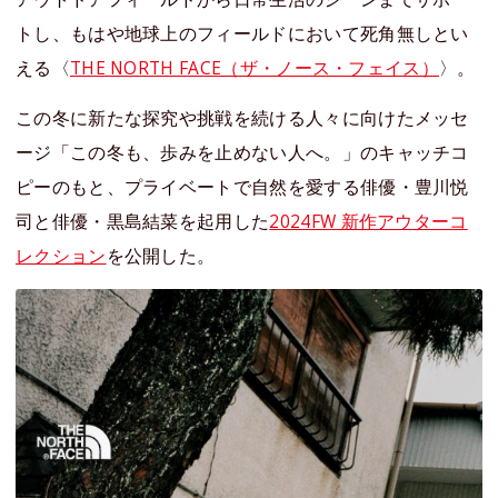
トし、もはや地球上のフィールドにおいて死角無しとい
える〈
THE NORTH FACE（ザ・ノース・フェイス）
〉。
この冬に新たな探究や挑戦を続ける人々に向けたメッセ
ージ「この冬も、歩みを止めない人へ。」のキャッチコ
ピーのもと、プライベートで自然を愛する俳優・豊川悦
司と俳優・黒島結菜を起用した
2024FW 新作アウターコ
レクション
を公開した。