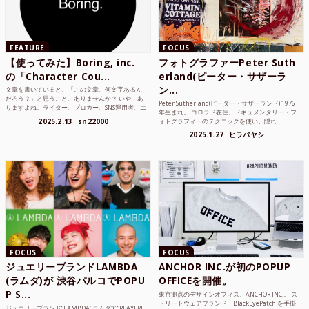
FEATURE
FOCUS
【使ってみた】Boring, inc.
フォトグラファーPeter Suth
の「Character Cou...
erland(ピーター・サザーラ
ン...
文章を書いていると、「この文章、何文字あるん
だろう？」と思うこと、ありませんか？ いや、あ
Peter Sutherland(ピーター・サザーランド) 1976
りますよね。ライター、ブロガー、SNS運用者、エ
年生まれ。 コロラド在住。ドキュメンタリー・フ
ンジニア、学生...
2025.2.13
sn22000
ォトグラフィーのテクニックを使い、隠れ...
2025.1.27
ヒラバヤシ
FOCUS
FOCUS
ジュエリーブランドLAMBDA
ANCHOR INC.が初のPOPUP
(ラムダ)が 渋谷パルコでPOPU
OFFICEを開催。
P S...
東京拠点のデザインオフィス、ANCHOR INC.。 ス
トリートウェアブランド、BlackEyePatch を手掛
ジュエリーブランド“LAMBDA( ラムダ))” “PLAYFRE