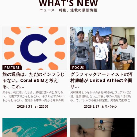
WHAT'S NEW
ニュース、特集、連載の最新情報
FEATURE
FOCUS
旅の通信は、ただのインフラじ
グラフィックアーティストの河
ゃない。Coral eSIMと考え
村康輔が United Athleの全面
る、これ...
サ...
知らない街に着いたとき、最初に開くのは何だろ
河村康輔とつながりのある仲間がビジュアルに登
う。 地図アプリかもしれない。 ホテルまでのルー
場。撮影場所となった千駄ヶ谷の人気店「ほそ島
トかもしれない。 空港から市内へ向かう電車の乗
や」で、Tシャツ各種が限定数、先着順で配布 こ
り方かもしれな...
れまでUnited...
2026.5.31
sn22000
2026.2.27
ヒラバヤシ