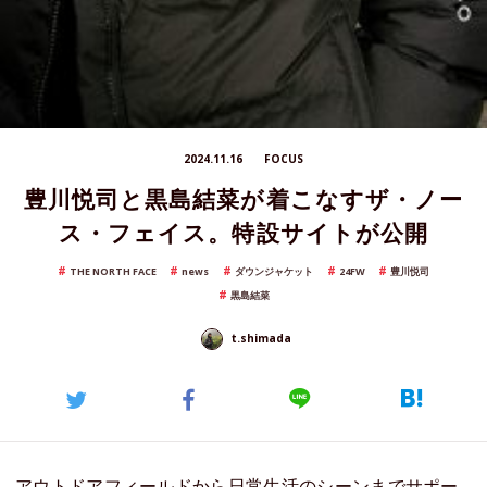
2024.11.16
FOCUS
豊川悦司と黒島結菜が着こなすザ・ノー
ス・フェイス。特設サイトが公開
THE NORTH FACE
news
ダウンジャケット
24FW
豊川悦司
黒島結菜
t.shimada
アウトドアフィールドから日常生活のシーンまでサポー