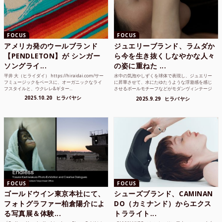
FOCUS
FOCUS
アメリカ発のウールブランド
ジュエリーブランド、ラムダか
【PENDLETON】が シンガー
ら今を生き抜くしなやかな人々
ソングライ...
の姿に重ねた ...
平井 大（ヒライダイ） https://hiraidai.com/サー
水中の気泡やしずくを球体で表現し、ジュエリー
フミュージックをベースに、オーガニックなライ
に昇華させて、水にたゆたうような浮遊感を感じ
フスタイルと、ウクレレ&ギター...
させるボールモチーフなどがモダンヴィンテージ
のような雰囲気も感じ...
2025.10.20
ヒラバヤシ
2025.9.29
ヒラバヤシ
FOCUS
FOCUS
ゴールドウイン東京本社にて、
シューズブランド、CAMINAN
フォトグラファー柏倉陽介によ
DO（カミナンド）からエクス
る写真展＆体験...
トラライト...