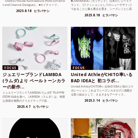
「Endless Yosuke Kashiwakura Photo Exhibitio
■CAMINANDO（カミナンド） 日本のシューズブ
n and Creative Dialogues」 ■ネイチャーフ...
ランド。 [ファッションとしてのシューデザイン]
であることに最も重点を置き、シーズンごとに高
2025.8.18
ヒラバヤシ
品質な素...
2025.8.18
ヒラバヤシ
FOCUS
FOCUS
ジュエリーブランドLAMBDA
United AthleがCHITO率いる
(ラムダ)より ペールトーンカラ
BAD IDEAと 初コラボ...
ーの新作...
United AthleがCHITO率いるBAD IDEAと初のコラ
ボレーション これまでシーズンカタログに掲載す
ジュエリーブランド“LAMBDA( ラムダ))” “PLAYFRE
る取り組みとして、さまざまなアーティス...
EDOM 自由を遊べ。 LAMBDA（ラムダ）は、有限
2025.3.14
ヒラバヤシ
な資源を無限のクリエイティブで追...
2025.4.7
ヒラバヤシ