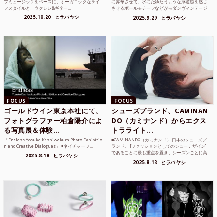
フミュージックをベースに、オーガニックなライ
に昇華させて、水にたゆたうような浮遊感を感じ
フスタイルと、ウクレレ&ギター...
させるボールモチーフなどがモダンヴィンテージ
のような雰囲気も感じ...
2025.10.20
ヒラバヤシ
2025.9.29
ヒラバヤシ
FOCUS
FOCUS
ゴールドウイン東京本社にて、
シューズブランド、CAMINAN
フォトグラファー柏倉陽介によ
DO（カミナンド）からエクス
る写真展＆体験...
トラライト...
「Endless Yosuke Kashiwakura Photo Exhibitio
■CAMINANDO（カミナンド） 日本のシューズブ
n and Creative Dialogues」 ■ネイチャーフ...
ランド。 [ファッションとしてのシューデザイン]
であることに最も重点を置き、シーズンごとに高
2025.8.18
ヒラバヤシ
品質な素...
2025.8.18
ヒラバヤシ