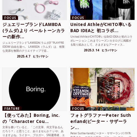
FOCUS
FOCUS
ジュエリーブランドLAMBDA
United AthleがCHITO率いる
(ラムダ)より ペールトーンカラ
BAD IDEAと 初コラボ...
ーの新作...
United AthleがCHITO率いるBAD IDEAと初のコラ
ボレーション これまでシーズンカタログに掲載す
ジュエリーブランド“LAMBDA( ラムダ))” “PLAYFRE
る取り組みとして、さまざまなアーティス...
EDOM 自由を遊べ。 LAMBDA（ラムダ）は、有限
2025.3.14
ヒラバヤシ
な資源を無限のクリエイティブで追...
2025.4.7
ヒラバヤシ
FEATURE
FOCUS
【使ってみた】Boring, inc.
フォトグラファーPeter Suth
の「Character Cou...
erland(ピーター・サザーラ
ン...
文章を書いていると、「この文章、何文字あるん
だろう？」と思うこと、ありませんか？ いや、あ
Peter Sutherland(ピーター・サザーランド) 1976
りますよね。ライター、ブロガー、SNS運用者、エ