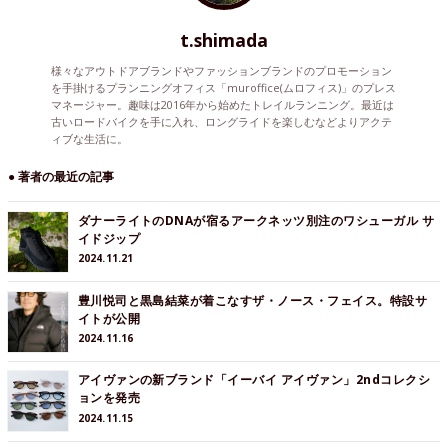
t.shimada
様々なアウトドアブランドやファッションブランドのプロモーション
を手掛けるプランニングオフィス「muroffice(ムロフィス)」のプレス
マネージャー。趣味は2016年から始めたトレイルランニング。最近は
古いロードバイクを手に入れ、ロングライドを楽しむなどよりアクテ
ィブな生活に。
● 著者の最近の記事
ダナーライトのDNAが宿るアークネッツ別注のワシューガル サ
イドジップ
2024.11.21
豊川悦司と黒島結菜が着こなすザ・ノース・フェイス。特設サ
イトが公開
2024.11.16
アイヴァンの新ブランド「イーバイ アイヴァン」2ndコレクシ
ョンを発売
2024.11.15