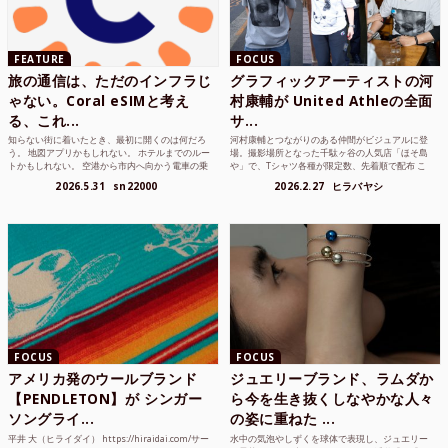
FEATURE
FOCUS
旅の通信は、ただのインフラじ
グラフィックアーティストの河
ゃない。Coral eSIMと考え
村康輔が United Athleの全面
る、これ...
サ...
知らない街に着いたとき、最初に開くのは何だろ
河村康輔とつながりのある仲間がビジュアルに登
う。 地図アプリかもしれない。 ホテルまでのルー
場。撮影場所となった千駄ヶ谷の人気店「ほそ島
トかもしれない。 空港から市内へ向かう電車の乗
や」で、Tシャツ各種が限定数、先着順で配布 こ
り方かもしれな...
れまでUnited...
2026.5.31
sn22000
2026.2.27
ヒラバヤシ
FOCUS
FOCUS
アメリカ発のウールブランド
ジュエリーブランド、ラムダか
【PENDLETON】が シンガー
ら今を生き抜くしなやかな人々
ソングライ...
の姿に重ねた ...
平井 大（ヒライダイ） https://hiraidai.com/サー
水中の気泡やしずくを球体で表現し、ジュエリー