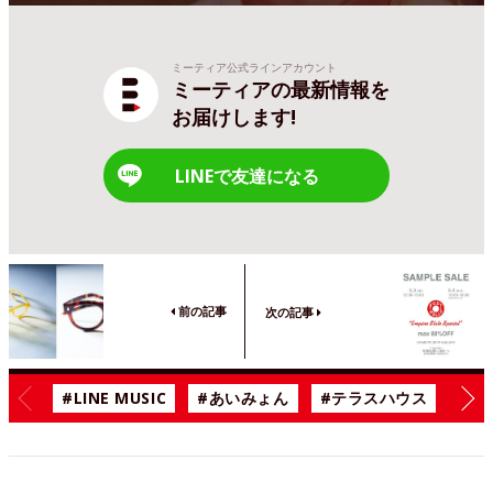
ミーティア公式ラインアカウント
ミーティアの最新情報を
お届けします!
LINEで友達になる
前の記事
次の記事
#LINE MUSIC
#あいみょん
#テラスハウス
#漫