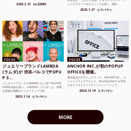
年生まれ。 コロラド在住。ドキュメンタリー・フ
ンジニア、学生...
2025.2.13
sn22000
ォトグラフィーのテクニックを使い、隠れ...
2025.1.27
ヒラバヤシ
FOCUS
FOCUS
ジュエリーブランドLAMBDA
ANCHOR INC.が初のPOPUP
(ラムダ)が 渋谷パルコでPOPU
OFFICEを開催。
P S...
東京拠点のデザインオフィス、ANCHOR INC.。 ス
トリートウェアブランド、BlackEyePatch を手掛
ジュエリーブランド“LAMBDA( ラムダ))” “PLAYFRE
けるクリエイティブエージェンシーとして...
EDOM 自由を遊べ。 LAMBDA（ラムダ）は、有限
2024.12.19
ヒラバヤシ
な資源を無限のクリエイティブで追...
2025.1.16
ヒラバヤシ
MORE