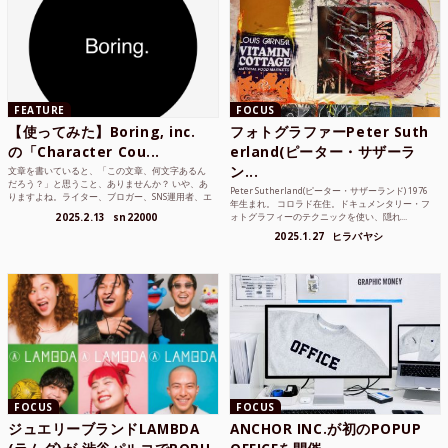
FEATURE
FOCUS
【使ってみた】Boring, inc.
フォトグラファーPeter Suth
の「Character Cou...
erland(ピーター・サザーラ
ン...
文章を書いていると、「この文章、何文字あるん
だろう？」と思うこと、ありませんか？ いや、あ
Peter Sutherland(ピーター・サザーランド) 1976
りますよね。ライター、ブロガー、SNS運用者、エ
年生まれ。 コロラド在住。ドキュメンタリー・フ
ンジニア、学生...
2025.2.13
sn22000
ォトグラフィーのテクニックを使い、隠れ...
2025.1.27
ヒラバヤシ
FOCUS
FOCUS
ジュエリーブランドLAMBDA
ANCHOR INC.が初のPOPUP