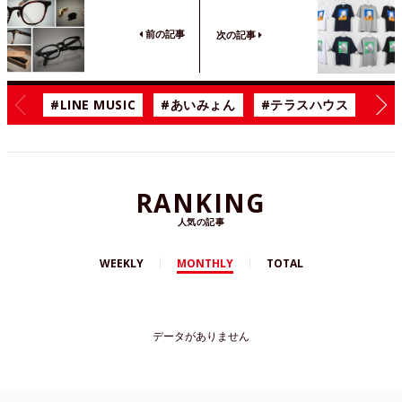
前の記事
次の記事
#LINE MUSIC
#あいみょん
#テラスハウス
#漫
RANKING
人気の記事
WEEKLY
MONTHLY
TOTAL
データがありません