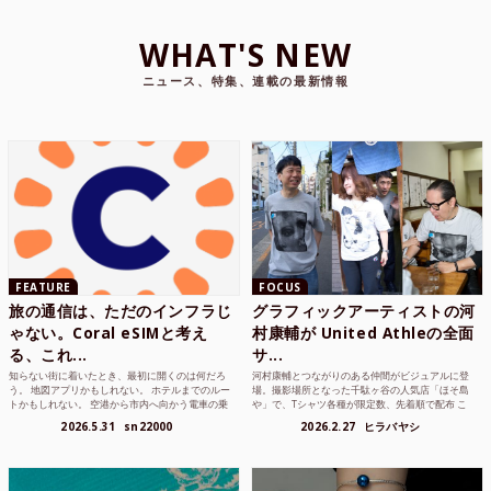
WHAT'S NEW
ニュース、特集、連載の最新情報
FEATURE
FOCUS
旅の通信は、ただのインフラじ
グラフィックアーティストの河
ゃない。Coral eSIMと考え
村康輔が United Athleの全面
る、これ...
サ...
知らない街に着いたとき、最初に開くのは何だろ
河村康輔とつながりのある仲間がビジュアルに登
う。 地図アプリかもしれない。 ホテルまでのルー
場。撮影場所となった千駄ヶ谷の人気店「ほそ島
トかもしれない。 空港から市内へ向かう電車の乗
や」で、Tシャツ各種が限定数、先着順で配布 こ
り方かもしれな...
れまでUnited...
2026.5.31
sn22000
2026.2.27
ヒラバヤシ