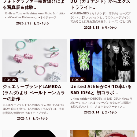
フォトグラファー柏倉陽介によ
DO（カミナンド）からエクス
る写真展＆体験...
トラライト...
「Endless Yosuke Kashiwakura Photo Exhibitio
■CAMINANDO（カミナンド） 日本のシューズブ
n and Creative Dialogues」 ■ネイチャーフ...
ランド。 [ファッションとしてのシューデザイン]
であることに最も重点を置き、シーズンごとに高
2025.8.18
ヒラバヤシ
品質な素...
2025.8.18
ヒラバヤシ
FOCUS
FOCUS
ジュエリーブランドLAMBDA
United AthleがCHITO率いる
(ラムダ)より ペールトーンカラ
BAD IDEAと 初コラボ...
ーの新作...
United AthleがCHITO率いるBAD IDEAと初のコラ
ボレーション これまでシーズンカタログに掲載す
ジュエリーブランド“LAMBDA( ラムダ))” “PLAYFRE
る取り組みとして、さまざまなアーティス...
EDOM 自由を遊べ。 LAMBDA（ラムダ）は、有限
2025.3.14
ヒラバヤシ
な資源を無限のクリエイティブで追...
2025.4.7
ヒラバヤシ