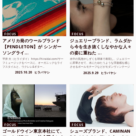
FOCUS
FOCUS
アメリカ発のウールブランド
ジュエリーブランド、ラムダか
【PENDLETON】が シンガー
ら今を生き抜くしなやかな人々
ソングライ...
の姿に重ねた ...
平井 大（ヒライダイ） https://hiraidai.com/サー
水中の気泡やしずくを球体で表現し、ジュエリー
フミュージックをベースに、オーガニックなライ
に昇華させて、水にたゆたうような浮遊感を感じ
フスタイルと、ウクレレ&ギター...
させるボールモチーフなどがモダンヴィンテージ
のような雰囲気も感じ...
2025.10.20
ヒラバヤシ
2025.9.29
ヒラバヤシ
FOCUS
FOCUS
ゴールドウイン東京本社にて、
シューズブランド、CAMINAN