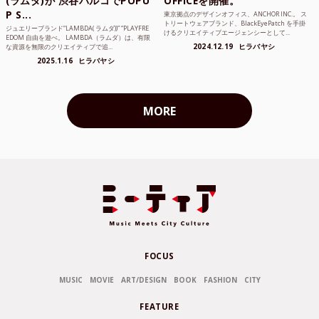
(ラムダ)が 渋谷パルコでPOPU
OFFICEを開催。
P S...
東京拠点のデザインオフィス、ANCHOR INC.。 ス
トリートウェアブランド、BlackEyePatch を手掛
ジュエリーブランド“LAMBDA( ラムダ))” “PLAYFRE
けるクリエイティブエージェンシーとして...
EDOM 自由を遊べ。 LAMBDA（ラムダ）は、有限
2024.12.19
ヒラバヤシ
な資源を無限のクリエイティブで追...
2025.1.16
ヒラバヤシ
MORE
FOCUS
MUSIC
MOVIE
ART/DESIGN
BOOK
FASHION
CITY
FEATURE