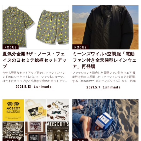
FOCUS
FOCUS
夏気分全開!!ザ・ノース・フェ
ミーンズワイル×空調服「電動
イスのヨセミテ総柄セットアッ
ファン付き全天候型レインウェ
プ
ア」再登場
今年も豊富なセットアップ 世のファッショントレ
ファッションと融合した電動ファン付きウェア 機
ンド的にジャケット&パンツ、シャツ&ショーツ、
能性を独自に昇華したファッションウェアを展開
はたまたキャップなど小物まで含めたセットアッ...
する〈meanswhile(ミーンズワイル)〉から、昨年
発表さ...
2021.5.13
t.shimada
2021.5.7
t.shimada
FOCUS
FOCUS