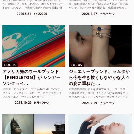
う。 地図アプリかもしれない。 ホテルまでのルー
場。撮影場所となった千駄ヶ谷の人気店「ほそ島
トかもしれない。 空港から市内へ向かう電車の乗
や」で、Tシャツ各種が限定数、先着順で配布 こ
り方かもしれな...
れまでUnited...
2026.5.31
sn22000
2026.2.27
ヒラバヤシ
FOCUS
FOCUS
アメリカ発のウールブランド
ジュエリーブランド、ラムダか
【PENDLETON】が シンガー
ら今を生き抜くしなやかな人々
ソングライ...
の姿に重ねた ...
平井 大（ヒライダイ） https://hiraidai.com/サー
水中の気泡やしずくを球体で表現し、ジュエリー
フミュージックをベースに、オーガニックなライ
に昇華させて、水にたゆたうような浮遊感を感じ
フスタイルと、ウクレレ&ギター...
させるボールモチーフなどがモダンヴィンテージ
のような雰囲気も感じ...
2025.10.20
ヒラバヤシ
2025.9.29
ヒラバヤシ