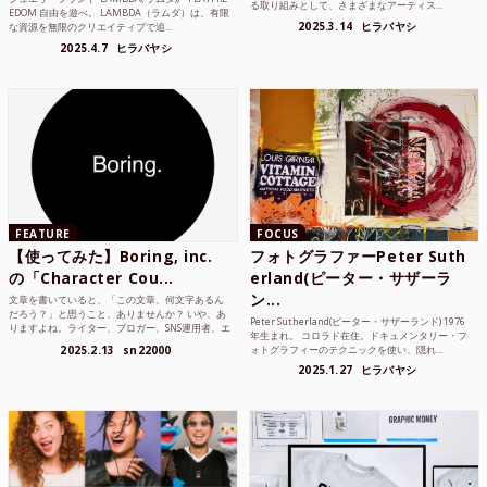
る取り組みとして、さまざまなアーティス...
EDOM 自由を遊べ。 LAMBDA（ラムダ）は、有限
2025.3.14
ヒラバヤシ
な資源を無限のクリエイティブで追...
2025.4.7
ヒラバヤシ
FEATURE
FOCUS
【使ってみた】Boring, inc.
フォトグラファーPeter Suth
の「Character Cou...
erland(ピーター・サザーラ
ン...
文章を書いていると、「この文章、何文字あるん
だろう？」と思うこと、ありませんか？ いや、あ
Peter Sutherland(ピーター・サザーランド) 1976
りますよね。ライター、ブロガー、SNS運用者、エ
年生まれ。 コロラド在住。ドキュメンタリー・フ
ンジニア、学生...
2025.2.13
sn22000
ォトグラフィーのテクニックを使い、隠れ...
2025.1.27
ヒラバヤシ