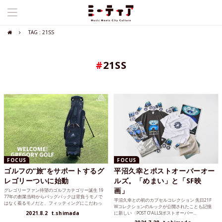
TAG : 21SS
#
21SS
FOCUS
FOCUS
ゴルフの“旅”をサポートするグ
平沼久幸とポストオーバーオー
レゴリーついに始動
ルズ。「めまい」と「SF映
画」
グレゴリーファン待望のゴルフカテゴリー誕生 19
77年の創業当時からバッグパックは背負うモノで
平沼久幸との初のカプセルコレクション 先日21F
はなく着るモノだと、フィッティングにこだわっ
Wコレクションのルックが公開されたことも記憶
たバックパック...
2021.8.2
t.shimada
に新しい〈POST O’ALLS(ポストオーバー...