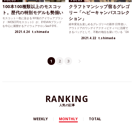
100本100種類以上のモスコッ
クラフトマンシップ宿るグレゴ
ト。歴代の特別モデルも勢揃い
リー「ヘビーキャンバスコレク
ション」
モスコット一色に染まる NY発のアイウェアブラン
ド〈MOSCOT(モスコット)〉が、EYEVANブランド
経年変化を楽しめるグレゴリーの新作 日常使い、
を中心に展開するアイウェアサロンSeeP EYE...
アウトドアのワンデイアクティビティーに活躍で
2021.4.24
t.shimada
きるバッグとして、不動の地位を築いている「DA
Y PACK(デ...
2021.4.22
t.shimada
1
2
3
RANKING
人気の記事
WEEKLY
MONTHLY
TOTAL