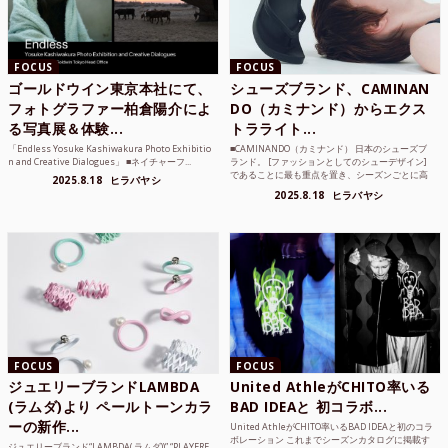
FOCUS
FOCUS
ゴールドウイン東京本社にて、
シューズブランド、CAMINAN
フォトグラファー柏倉陽介によ
DO（カミナンド）からエクス
る写真展＆体験...
トラライト...
「Endless Yosuke Kashiwakura Photo Exhibitio
■CAMINANDO（カミナンド） 日本のシューズブ
n and Creative Dialogues」 ■ネイチャーフ...
ランド。 [ファッションとしてのシューデザイン]
であることに最も重点を置き、シーズンごとに高
2025.8.18
ヒラバヤシ
品質な素...
2025.8.18
ヒラバヤシ
FOCUS
FOCUS
ジュエリーブランドLAMBDA
United AthleがCHITO率いる
(ラムダ)より ペールトーンカラ
BAD IDEAと 初コラボ...
ーの新作...
United AthleがCHITO率いるBAD IDEAと初のコラ
ボレーション これまでシーズンカタログに掲載す
ジュエリーブランド“LAMBDA( ラムダ))” “PLAYFRE