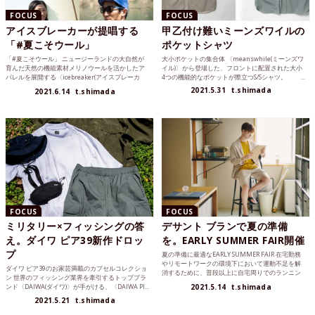
FOCUS
FOCUS
アイスブレーカーが提唱する
甲乙付け難いミーンズワイルの
「#夏こそウール」
ポケットシャツ
「#夏こそウール」 ニュージーランドの大自然が
大小ポケットの集合体 〈meanswhile(ミーンズワ
育んだ天然の機能素材メリノウールを活かしたア
イル)〉から登場した、フロントに配置された大小
パレルを展開する〈icebreaker(アイスブレーカ
4つの機能的なポケットが際立つS/Sシャツ。 ...
ー)〉が...
2021.5.31
t.shimada
2021.6.14
t.shimada
FOCUS
FOCUS
ミリタリー×フィッシングの答
デサント ブランで夏の準備
え。ダイワ ピア39新作ドロッ
を。EARLY SUMMER FAIR開催
プ
夏の準備に最適なEARLY SUMMER FAIR 在宅勤務
やリモートワークの環境下において運動不足を解
ダイワ ピア39のお家芸満載のカプセルコレクショ
消するために、普段以上に自宅周りでのランニン
ン 世界のフィッシング業界を牽引するトップブラ
グや...
ンド〈DAIWA(ダイワ)〉が手がける、〈DAIWA PI...
2021.5.14
t.shimada
2021.5.21
t.shimada