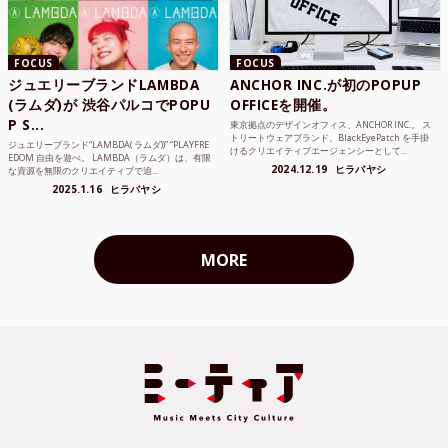
FOCUS
FOCUS
ジュエリーブランドLAMBDA
ANCHOR INC.が初のPOPUP
(ラムダ)が 渋谷パルコでPOPU
OFFICEを開催。
P S...
東京拠点のデザインオフィス、ANCHOR INC.。 ス
トリートウェアブランド、BlackEyePatch を手掛
ジュエリーブランド“LAMBDA( ラムダ))” “PLAYFRE
けるクリエイティブエージェンシーとして...
EDOM 自由を遊べ。 LAMBDA（ラムダ）は、有限
2024.12.19
ヒラバヤシ
な資源を無限のクリエイティブで追...
2025.1.16
ヒラバヤシ
MORE