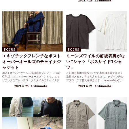
2021.7.28
t.shimada
FOCUS
FOCUS
エキゾチックフレンチなポスト
ミーンズワイルの前後表裏がな
オーバーオールズのチャイナジ
いTシャツ「ボスサイドTシャ
ャケット
ツ」
ポストオーバーオールズ流の国籍ブレンド 〈POST
どの面も着用可能なTシャツ 衣服は衣装ではなく
O’ALLS（ポストオーバーオールズ）〉から、エキ
道具であるという考え方をもとに、デザイン的な
ゾチックなフレンチワークスタイルのチャイナジ
アプローチで答えを導き出す〈meanswhile(ミー
ャケッ...
ンズワイ...
2021.6.25
t.shimada
2021.6.21
t.shimada