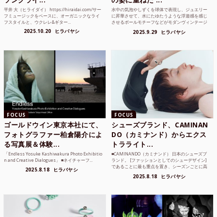
平井 大（ヒライダイ） https://hiraidai.com/サー
水中の気泡やしずくを球体で表現し、ジュエリー
フミュージックをベースに、オーガニックなライ
に昇華させて、水にたゆたうような浮遊感を感じ
フスタイルと、ウクレレ&ギター...
させるボールモチーフなどがモダンヴィンテージ
のような雰囲気も感じ...
2025.10.20
ヒラバヤシ
2025.9.29
ヒラバヤシ
FOCUS
FOCUS
ゴールドウイン東京本社にて、
シューズブランド、CAMINAN
フォトグラファー柏倉陽介によ
DO（カミナンド）からエクス
る写真展＆体験...
トラライト...
「Endless Yosuke Kashiwakura Photo Exhibitio
■CAMINANDO（カミナンド） 日本のシューズブ
n and Creative Dialogues」 ■ネイチャーフ...
ランド。 [ファッションとしてのシューデザイン]
であることに最も重点を置き、シーズンごとに高
2025.8.18
ヒラバヤシ
品質な素...
2025.8.18
ヒラバヤシ