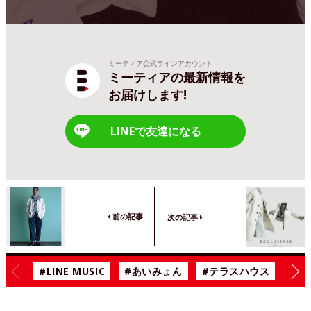
ミーティア公式ラインアカウント
ミーティアの最新情報を
お届けします!
LINEで友達になる
前の記事
次の記事
#LINE MUSIC
#あいみょん
#テラスハウス
#漫