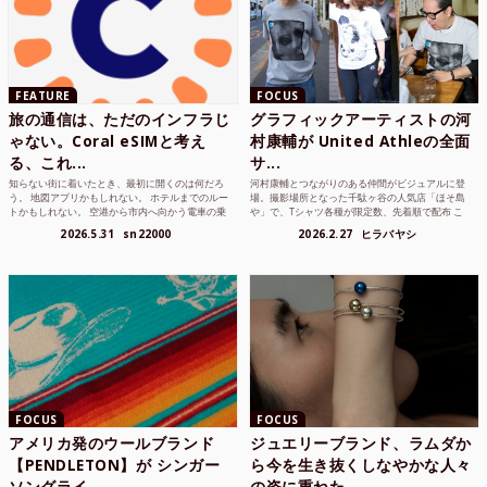
FEATURE
FOCUS
旅の通信は、ただのインフラじ
グラフィックアーティストの河
ゃない。Coral eSIMと考え
村康輔が United Athleの全面
る、これ...
サ...
知らない街に着いたとき、最初に開くのは何だろ
河村康輔とつながりのある仲間がビジュアルに登
う。 地図アプリかもしれない。 ホテルまでのルー
場。撮影場所となった千駄ヶ谷の人気店「ほそ島
トかもしれない。 空港から市内へ向かう電車の乗
や」で、Tシャツ各種が限定数、先着順で配布 こ
り方かもしれな...
れまでUnited...
2026.5.31
sn22000
2026.2.27
ヒラバヤシ
FOCUS
FOCUS
アメリカ発のウールブランド
ジュエリーブランド、ラムダか
【PENDLETON】が シンガー
ら今を生き抜くしなやかな人々
ソングライ...
の姿に重ねた ...