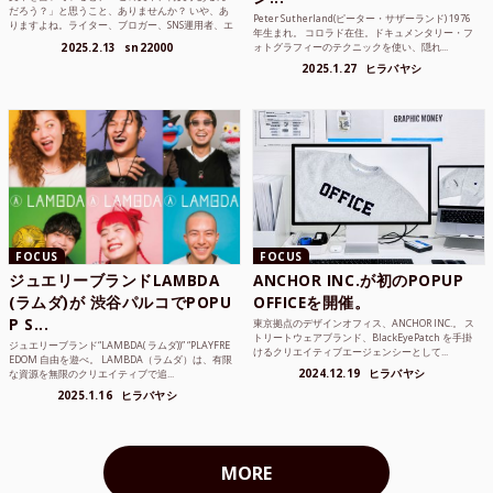
だろう？」と思うこと、ありませんか？ いや、あ
Peter Sutherland(ピーター・サザーランド) 1976
りますよね。ライター、ブロガー、SNS運用者、エ
年生まれ。 コロラド在住。ドキュメンタリー・フ
ンジニア、学生...
2025.2.13
sn22000
ォトグラフィーのテクニックを使い、隠れ...
2025.1.27
ヒラバヤシ
FOCUS
FOCUS
ジュエリーブランドLAMBDA
ANCHOR INC.が初のPOPUP
(ラムダ)が 渋谷パルコでPOPU
OFFICEを開催。
P S...
東京拠点のデザインオフィス、ANCHOR INC.。 ス
トリートウェアブランド、BlackEyePatch を手掛
ジュエリーブランド“LAMBDA( ラムダ))” “PLAYFRE
けるクリエイティブエージェンシーとして...
EDOM 自由を遊べ。 LAMBDA（ラムダ）は、有限
2024.12.19
ヒラバヤシ
な資源を無限のクリエイティブで追...
2025.1.16
ヒラバヤシ
MORE