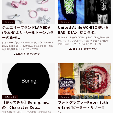
FOCUS
FOCUS
ジュエリーブランドLAMBDA
United AthleがCHITO率いる
(ラムダ)より ペールトーンカラ
BAD IDEAと 初コラボ...
ーの新作...
United AthleがCHITO率いるBAD IDEAと初のコラ
ボレーション これまでシーズンカタログに掲載す
ジュエリーブランド“LAMBDA( ラムダ))” “PLAYFRE
る取り組みとして、さまざまなアーティス...
EDOM 自由を遊べ。 LAMBDA（ラムダ）は、有限
2025.3.14
ヒラバヤシ
な資源を無限のクリエイティブで追...
2025.4.7
ヒラバヤシ
FEATURE
FOCUS
【使ってみた】Boring, inc.
フォトグラファーPeter Suth
の「Character Cou...
erland(ピーター・サザーラ
ン...
文章を書いていると、「この文章、何文字あるん