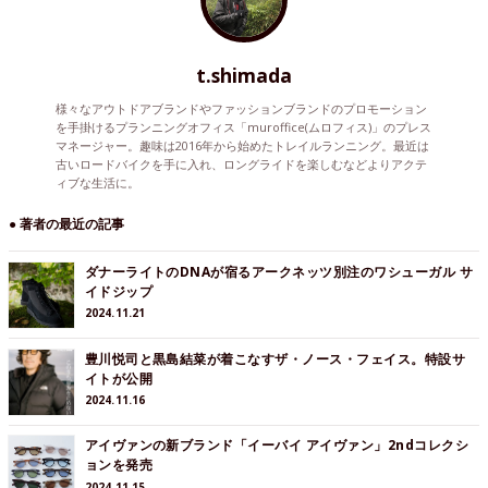
t.shimada
様々なアウトドアブランドやファッションブランドのプロモーション
を手掛けるプランニングオフィス「muroffice(ムロフィス)」のプレス
マネージャー。趣味は2016年から始めたトレイルランニング。最近は
古いロードバイクを手に入れ、ロングライドを楽しむなどよりアクテ
ィブな生活に。
● 著者の最近の記事
ダナーライトのDNAが宿るアークネッツ別注のワシューガル サ
イドジップ
2024.11.21
豊川悦司と黒島結菜が着こなすザ・ノース・フェイス。特設サ
イトが公開
2024.11.16
アイヴァンの新ブランド「イーバイ アイヴァン」2ndコレクシ
ョンを発売
2024.11.15