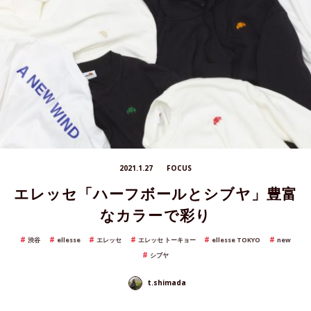
2021.1.27
FOCUS
エレッセ「ハーフボールとシブヤ」豊富
なカラーで彩り
渋谷
ellesse
エレッセ
エレッセ トーキョー
ellesse TOKYO
new
シブヤ
t.shimada