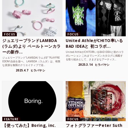
FOCUS
FOCUS
ジュエリーブランドLAMBDA
United AthleがCHITO率いる
(ラムダ)より ペールトーンカラ
BAD IDEAと 初コラボ...
ーの新作...
United AthleがCHITO率いるBAD IDEAと初のコラ
ボレーション これまでシーズンカタログに掲載す
ジュエリーブランド“LAMBDA( ラムダ))” “PLAYFRE
る取り組みとして、さまざまなアーティス...
EDOM 自由を遊べ。 LAMBDA（ラムダ）は、有限
2025.3.14
ヒラバヤシ
な資源を無限のクリエイティブで追...
2025.4.7
ヒラバヤシ
FEATURE
FOCUS
【使ってみた】Boring, inc.
フォトグラファーPeter Suth