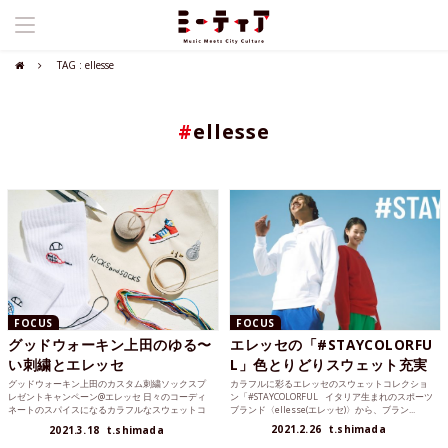
TAG : ellesse
#
ellesse
FOCUS
FOCUS
グッドウォーキン上田のゆる〜
エレッセの「#STAYCOLORFU
い刺繍とエレッセ
L」色とりどりスウェット充実
グッドウォーキン上田のカスタム刺繍ソックスプ
カラフルに彩るエレッセのスウェットコレクショ
レゼントキャンペーン@エレッセ 日々のコーディ
ン「#STAYCOLORFUL イタリア生まれのスポーツ
ネートのスパイスになるカラフルなスウェットコ
ブランド〈ellesse(エレッセ)〉から、ブラン...
レクションを先日発...
2021.2.26
t.shimada
2021.3.18
t.shimada