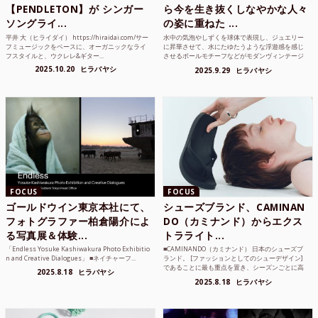
【PENDLETON】が シンガー
ら今を生き抜くしなやかな人々
ソングライ...
の姿に重ねた ...
平井 大（ヒライダイ） https://hiraidai.com/サー
水中の気泡やしずくを球体で表現し、ジュエリー
フミュージックをベースに、オーガニックなライ
に昇華させて、水にたゆたうような浮遊感を感じ
フスタイルと、ウクレレ&ギター...
させるボールモチーフなどがモダンヴィンテージ
のような雰囲気も感じ...
2025.10.20
ヒラバヤシ
2025.9.29
ヒラバヤシ
FOCUS
FOCUS
ゴールドウイン東京本社にて、
シューズブランド、CAMINAN
フォトグラファー柏倉陽介によ
DO（カミナンド）からエクス
る写真展＆体験...
トラライト...
「Endless Yosuke Kashiwakura Photo Exhibitio
■CAMINANDO（カミナンド） 日本のシューズブ
n and Creative Dialogues」 ■ネイチャーフ...
ランド。 [ファッションとしてのシューデザイン]
であることに最も重点を置き、シーズンごとに高
2025.8.18
ヒラバヤシ
品質な素...
2025.8.18
ヒラバヤシ