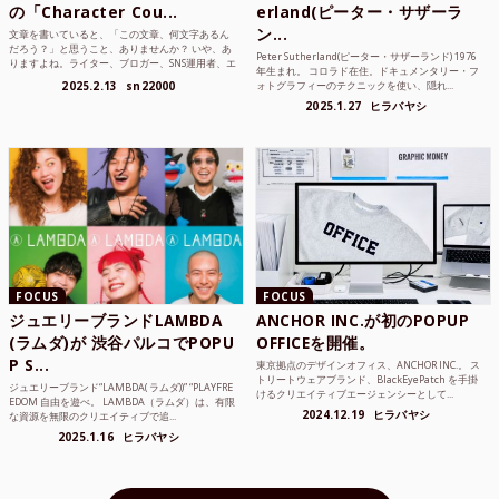
の「Character Cou...
erland(ピーター・サザーラ
ン...
文章を書いていると、「この文章、何文字あるん
だろう？」と思うこと、ありませんか？ いや、あ
Peter Sutherland(ピーター・サザーランド) 1976
りますよね。ライター、ブロガー、SNS運用者、エ
年生まれ。 コロラド在住。ドキュメンタリー・フ
ンジニア、学生...
2025.2.13
sn22000
ォトグラフィーのテクニックを使い、隠れ...
2025.1.27
ヒラバヤシ
FOCUS
FOCUS
ジュエリーブランドLAMBDA
ANCHOR INC.が初のPOPUP
(ラムダ)が 渋谷パルコでPOPU
OFFICEを開催。
P S...
東京拠点のデザインオフィス、ANCHOR INC.。 ス
トリートウェアブランド、BlackEyePatch を手掛
ジュエリーブランド“LAMBDA( ラムダ))” “PLAYFRE
けるクリエイティブエージェンシーとして...
EDOM 自由を遊べ。 LAMBDA（ラムダ）は、有限
2024.12.19
ヒラバヤシ
な資源を無限のクリエイティブで追...
2025.1.16
ヒラバヤシ