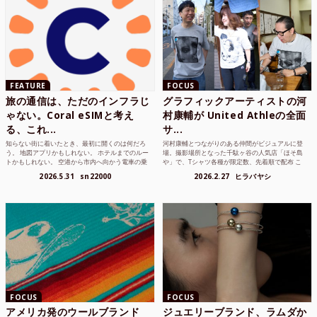
FEATURE
FOCUS
旅の通信は、ただのインフラじ
グラフィックアーティストの河
ゃない。Coral eSIMと考え
村康輔が United Athleの全面
る、これ...
サ...
知らない街に着いたとき、最初に開くのは何だろ
河村康輔とつながりのある仲間がビジュアルに登
う。 地図アプリかもしれない。 ホテルまでのルー
場。撮影場所となった千駄ヶ谷の人気店「ほそ島
トかもしれない。 空港から市内へ向かう電車の乗
や」で、Tシャツ各種が限定数、先着順で配布 こ
り方かもしれな...
れまでUnited...
2026.5.31
sn22000
2026.2.27
ヒラバヤシ
FOCUS
FOCUS
アメリカ発のウールブランド
ジュエリーブランド、ラムダか