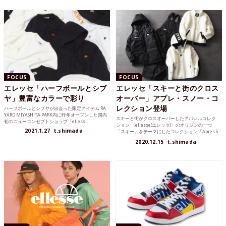
FOCUS
FOCUS
エレッセ「ハーフボールとシブ
エレッセ「スキーと街のクロス
ヤ」豊富なカラーで彩り
オーバー」アプレ・スノー・コ
レクション登場
ハーフボールとシブヤが出会った限定アイテム RA
YARD MIYASHITA PARK内に昨年オープンした国内
スキーと街がクロスオーバーしたアパレルコレク
初のニューコンセプトショップ「elless...
ション 〈ellesse(エレッセ)〉のオリジンの一つ
2021.1.27
t.shimada
「スキー」をテーマにしたコレクション「Apres S
n...
2020.12.15
t.shimada