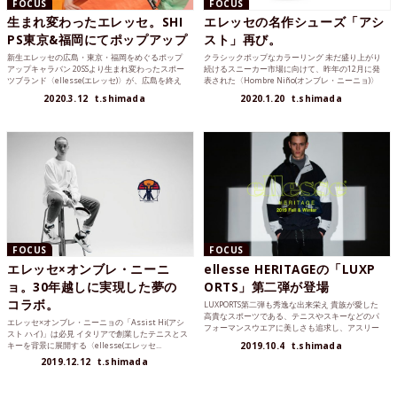
FOCUS
FOCUS
生まれ変わったエレッセ。SHI
エレッセの名作シューズ「アシ
PS東京&福岡にてポップアップ
スト」再び。
新生エレッセの広島・東京・福岡をめぐるポップ
クラシックポップなカラーリング 未だ盛り上がり
アップキャラバン 20SSより生まれ変わったスポー
続けるスニーカー市場に向けて、昨年の12月に発
ツブランド〈ellesse(エレッセ)〉が、広島を終え
表された〈Hombre Niño(オンブレ・ニーニョ)〉
て、...
との...
2020.3.12
t.shimada
2020.1.20
t.shimada
FOCUS
FOCUS
エレッセ×オンブレ・ニーニ
ellesse HERITAGEの「LUXP
ョ。30年越しに実現した夢の
ORTS」第二弾が登場
コラボ。
LUXPORTS第二弾も秀逸な出来栄え 貴族が愛した
高貴なスポーツである、テニスやスキーなどのパ
エレッセ×オンブレ・ニーニョの「Assist Hi(アシ
フォーマンスウエアに美しさも追求し、アスリー
スト ハイ)」は必見 イタリアで創業したテニスとス
ト並びに観客...
キーを背景に展開する〈ellesse(エレッセ...
2019.10.4
t.shimada
2019.12.12
t.shimada