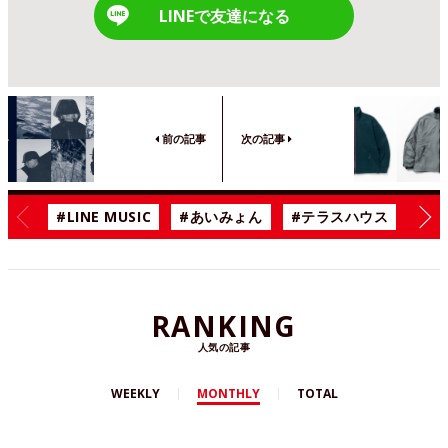
LINEで友達になる
前の記事
次の記事
#LINE MUSIC
#あいみょん
#テラスハウス
#漫
RANKING
人気の記事
WEEKLY
MONTHLY
TOTAL