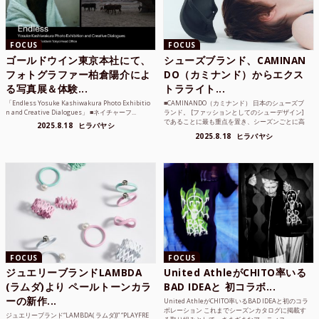
FOCUS
FOCUS
ゴールドウイン東京本社にて、
シューズブランド、CAMINAN
フォトグラファー柏倉陽介によ
DO（カミナンド）からエクス
る写真展＆体験...
トラライト...
「Endless Yosuke Kashiwakura Photo Exhibitio
■CAMINANDO（カミナンド） 日本のシューズブ
n and Creative Dialogues」 ■ネイチャーフ...
ランド。 [ファッションとしてのシューデザイン]
であることに最も重点を置き、シーズンごとに高
2025.8.18
ヒラバヤシ
品質な素...
2025.8.18
ヒラバヤシ
FOCUS
FOCUS
ジュエリーブランドLAMBDA
United AthleがCHITO率いる
(ラムダ)より ペールトーンカラ
BAD IDEAと 初コラボ...
ーの新作...
United AthleがCHITO率いるBAD IDEAと初のコラ
ボレーション これまでシーズンカタログに掲載す
ジュエリーブランド“LAMBDA( ラムダ))” “PLAYFRE