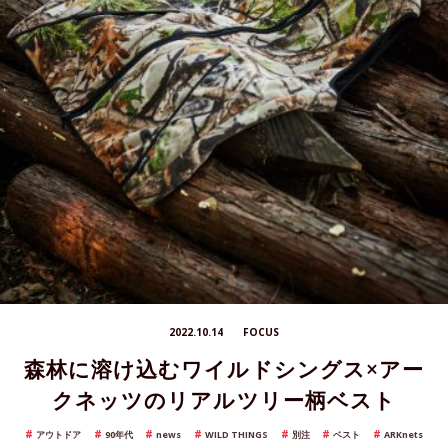
2022.10.14
FOCUS
森林に溶け込むワイルドシングス×アー
クネッツのリアルツリー柄ベスト
アウトドア
90年代
news
WILD THINGS
別注
ベスト
ARKnets