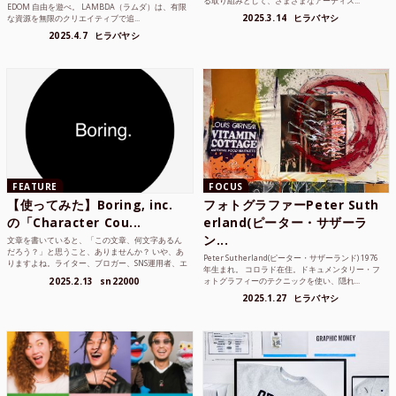
る取り組みとして、さまざまなアーティス...
EDOM 自由を遊べ。 LAMBDA（ラムダ）は、有限
2025.3.14
ヒラバヤシ
な資源を無限のクリエイティブで追...
2025.4.7
ヒラバヤシ
FEATURE
FOCUS
【使ってみた】Boring, inc.
フォトグラファーPeter Suth
の「Character Cou...
erland(ピーター・サザーラ
ン...
文章を書いていると、「この文章、何文字あるん
だろう？」と思うこと、ありませんか？ いや、あ
Peter Sutherland(ピーター・サザーランド) 1976
りますよね。ライター、ブロガー、SNS運用者、エ
年生まれ。 コロラド在住。ドキュメンタリー・フ
ンジニア、学生...
2025.2.13
sn22000
ォトグラフィーのテクニックを使い、隠れ...
2025.1.27
ヒラバヤシ