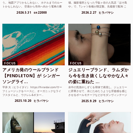
う。 地図アプリかもしれない。 ホテルまでのルー
場。撮影場所となった千駄ヶ谷の人気店「ほそ島
トかもしれない。 空港から市内へ向かう電車の乗
や」で、Tシャツ各種が限定数、先着順で配布 こ
り方かもしれな...
れまでUnited...
2026.5.31
sn22000
2026.2.27
ヒラバヤシ
FOCUS
FOCUS
アメリカ発のウールブランド
ジュエリーブランド、ラムダか
【PENDLETON】が シンガー
ら今を生き抜くしなやかな人々
ソングライ...
の姿に重ねた ...
平井 大（ヒライダイ） https://hiraidai.com/サー
水中の気泡やしずくを球体で表現し、ジュエリー
フミュージックをベースに、オーガニックなライ
に昇華させて、水にたゆたうような浮遊感を感じ
フスタイルと、ウクレレ&ギター...
させるボールモチーフなどがモダンヴィンテージ
のような雰囲気も感じ...
2025.10.20
ヒラバヤシ
2025.9.29
ヒラバヤシ