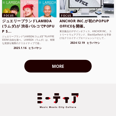
FOCUS
FOCUS
ジュエリーブランドLAMBDA
ANCHOR INC.が初のPOPUP
(ラムダ)が 渋谷パルコでPOPU
OFFICEを開催。
P S...
東京拠点のデザインオフィス、ANCHOR INC.。 ス
トリートウェアブランド、BlackEyePatch を手掛
ジュエリーブランド“LAMBDA( ラムダ))” “PLAYFRE
けるクリエイティブエージェンシーとして...
EDOM 自由を遊べ。 LAMBDA（ラムダ）は、有限
2024.12.19
ヒラバヤシ
な資源を無限のクリエイティブで追...
2025.1.16
ヒラバヤシ
MORE