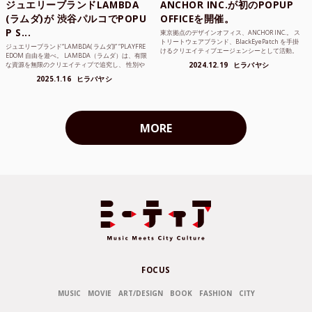
ジュエリーブランドLAMBDA
ANCHOR INC.が初のPOPUP
(ラムダ)が 渋谷パルコでPOPU
OFFICEを開催。
P S...
東京拠点のデザインオフィス、ANCHOR INC.。 ス
トリートウェアブランド、BlackEyePatch を手掛
ジュエリーブランド“LAMBDA( ラムダ))” “PLAYFRE
けるクリエイティブエージェンシーとして活動。
EDOM 自由を遊べ。 LAMBDA（ラムダ）は、有限
Mercedes Anchor inc. ...
な資源を無限のクリエイティブで追究し、 性別や
2024.12.19
ヒラバヤシ
年齢の枠を超えボーダレスなジュエリ...
2025.1.16
ヒラバヤシ
MORE
FOCUS
MUSIC
MOVIE
ART/DESIGN
BOOK
FASHION
CITY