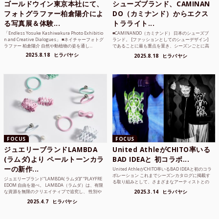
ゴールドウイン東京本社にて、
シューズブランド、CAMINAN
フォトグラファー柏倉陽介によ
DO（カミナンド）からエクス
る写真展＆体験...
トラライト...
「Endless Yosuke Kashiwakura Photo Exhibitio
■CAMINANDO（カミナンド） 日本のシューズブ
n and Creative Dialogues」 ■ネイチャーフォトグ
ランド。 [ファッションとしてのシューデザイン]
ラファー 柏倉陽介 自然や動植物の姿を通し...
であることに最も重点を置き、シーズンごとに高
品質な素材を厳選し、伝統的な靴作りの技術を今
2025.8.18
ヒラバヤシ
2025.8.18
ヒラバヤシ
でも持つメキ...
FOCUS
FOCUS
ジュエリーブランドLAMBDA
United AthleがCHITO率いる
(ラムダ)より ペールトーンカラ
BAD IDEAと 初コラボ...
ーの新作...
United AthleがCHITO率いるBAD IDEAと初のコラ
ボレーション これまでシーズンカタログに掲載す
ジュエリーブランド“LAMBDA( ラムダ))” “PLAYFRE
る取り組みとして、さまざまなアーティストとの
EDOM 自由を遊べ。 LAMBDA（ラムダ）は、有限
コラボレーションアイテムを製品見本として作...
な資源を無限のクリエイティブで追究し、 性別や
2025.3.14
ヒラバヤシ
年齢の枠を超えボーダレスなジュエリ...
2025.4.7
ヒラバヤシ