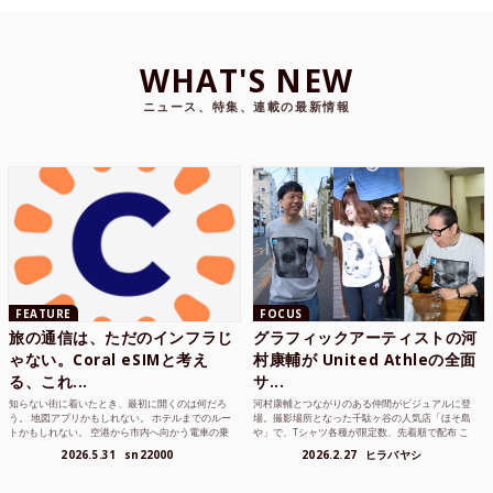
WHAT'S NEW
ニュース、特集、連載の最新情報
FEATURE
FOCUS
旅の通信は、ただのインフラじ
グラフィックアーティストの河
ゃない。Coral eSIMと考え
村康輔が United Athleの全面
る、これ...
サ...
知らない街に着いたとき、最初に開くのは何だろ
河村康輔とつながりのある仲間がビジュアルに登
う。 地図アプリかもしれない。 ホテルまでのルー
場。撮影場所となった千駄ヶ谷の人気店「ほそ島
トかもしれない。 空港から市内へ向かう電車の乗
や」で、Tシャツ各種が限定数、先着順で配布 こ
り方かもしれない。 あるいは、ひとまず音楽を流
れまでUnited Athle（ユナイテッドアスレ）は、
2026.5.31
sn22000
2026.2.27
ヒラバヤシ
して、その街の空...
さまざまな...