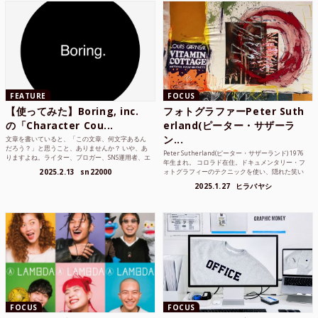
FEATURE
FOCUS
【使ってみた】Boring, inc.
フォトグラファーPeter Suth
の「Character Cou...
erland(ピーター・サザーラ
ン...
文章を書いていると、「この文章、何文字あるん
だろう？」と思うこと、ありませんか？ いや、あ
Peter Sutherland(ピーター・サザーランド) 1976
りますよね。ライター、ブロガー、SNS運用者、エ
年生まれ。 コロラド在住。ドキュメンタリー・フ
ンジニア、学生… 文字数を意識する仕事やタスク
2025.2.13
sn22000
ォトグラフィーのテクニックを使い、隠れた笑い
は意外と多い。で...
や美を撮り続けているフォトグラファーでフィ...
2025.1.27
ヒラバヤシ
FOCUS
FOCUS