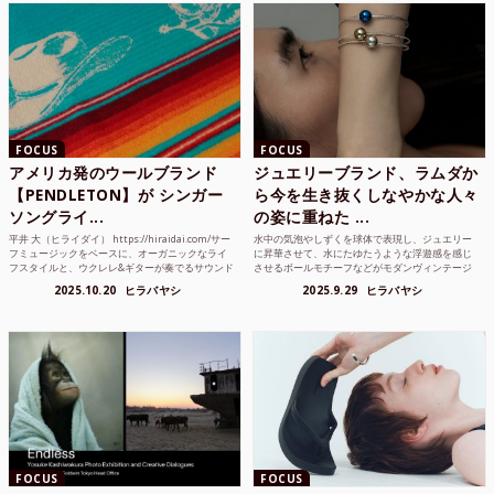
FOCUS
FOCUS
アメリカ発のウールブランド
ジュエリーブランド、ラムダか
【PENDLETON】が シンガー
ら今を生き抜くしなやかな人々
ソングライ...
の姿に重ねた ...
平井 大（ヒライダイ） https://hiraidai.com/サー
水中の気泡やしずくを球体で表現し、ジュエリー
フミュージックをベースに、オーガニックなライ
に昇華させて、水にたゆたうような浮遊感を感じ
フスタイルと、ウクレレ&ギターが奏でるサウンド
させるボールモチーフなどがモダンヴィンテージ
で注目を集めるシンガ ーソングラ...
のような雰囲気も感じさせるLAMBDA の新しいコ
2025.10.20
ヒラバヤシ
2025.9.29
ヒラバヤシ
レクションを202...
FOCUS
FOCUS