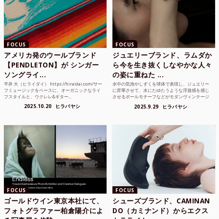
FOCUS
FOCUS
アメリカ発のウールブランド
ジュエリーブランド、ラムダか
【PENDLETON】が シンガー
ら今を生き抜くしなやかな人々
ソングライ...
の姿に重ねた ...
平井 大（ヒライダイ） https://hiraidai.com/サー
水中の気泡やしずくを球体で表現し、ジュエリー
フミュージックをベースに、オーガニックなライ
に昇華させて、水にたゆたうような浮遊感を感じ
フスタイルと、ウクレレ&ギター...
させるボールモチーフなどがモダンヴィンテージ
のような雰囲気も感じ...
2025.10.20
ヒラバヤシ
2025.9.29
ヒラバヤシ
FOCUS
FOCUS
ゴールドウイン東京本社にて、
シューズブランド、CAMINAN
フォトグラファー柏倉陽介によ
DO（カミナンド）からエクス