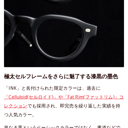
極太セルフレームをさらに魅了する漆黒の墨色
「INK」と名付けられた限定カラーは、過去に
「Celluloid(セルロイド)」や「Fat Rim(ファットリム)」コ
レクション
でも採用され、即完売を繰り返した実績を持
つ人気カラー。
単なる黒というベーシックカラーではなく、書道などで