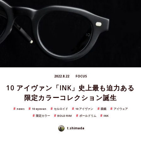
2022.8.22
FOCUS
10 アイヴァン「INK」史上最も迫力ある
限定カラーコレクション誕生
news
10 eyevan
セルロイド
10 アイヴァン
眼鏡
アイウェア
限定カラー
BOLD RIM
ボールドリム
INK
t.shimada