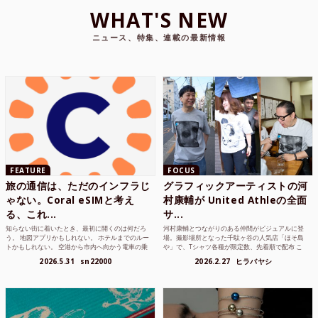
WHAT'S NEW
ニュース、特集、連載の最新情報
FEATURE
FOCUS
旅の通信は、ただのインフラじ
グラフィックアーティストの河
ゃない。Coral eSIMと考え
村康輔が United Athleの全面
る、これ...
サ...
知らない街に着いたとき、最初に開くのは何だろ
河村康輔とつながりのある仲間がビジュアルに登
う。 地図アプリかもしれない。 ホテルまでのルー
場。撮影場所となった千駄ヶ谷の人気店「ほそ島
トかもしれない。 空港から市内へ向かう電車の乗
や」で、Tシャツ各種が限定数、先着順で配布 こ
り方かもしれな...
れまでUnited...
2026.5.31
sn22000
2026.2.27
ヒラバヤシ