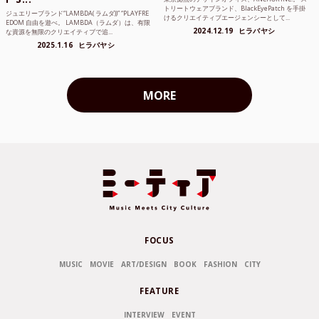
トリートウェアブランド、BlackEyePatch を手掛
ジュエリーブランド“LAMBDA( ラムダ))” “PLAYFRE
けるクリエイティブエージェンシーとして...
EDOM 自由を遊べ。 LAMBDA（ラムダ）は、有限
2024.12.19
ヒラバヤシ
な資源を無限のクリエイティブで追...
2025.1.16
ヒラバヤシ
MORE
FOCUS
MUSIC
MOVIE
ART/DESIGN
BOOK
FASHION
CITY
FEATURE
INTERVIEW
EVENT