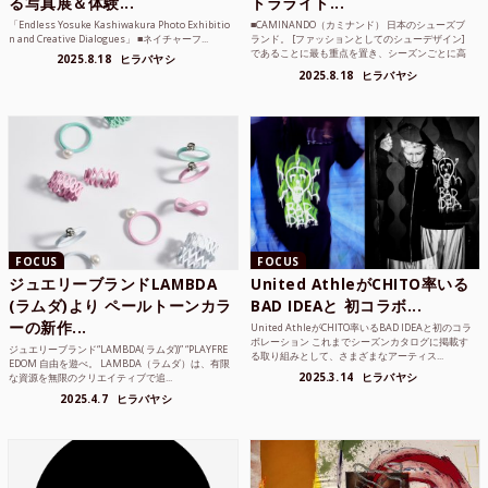
る写真展＆体験...
トラライト...
「Endless Yosuke Kashiwakura Photo Exhibitio
■CAMINANDO（カミナンド） 日本のシューズブ
n and Creative Dialogues」 ■ネイチャーフ...
ランド。 [ファッションとしてのシューデザイン]
であることに最も重点を置き、シーズンごとに高
2025.8.18
ヒラバヤシ
品質な素...
2025.8.18
ヒラバヤシ
FOCUS
FOCUS
ジュエリーブランドLAMBDA
United AthleがCHITO率いる
(ラムダ)より ペールトーンカラ
BAD IDEAと 初コラボ...
ーの新作...
United AthleがCHITO率いるBAD IDEAと初のコラ
ボレーション これまでシーズンカタログに掲載す
ジュエリーブランド“LAMBDA( ラムダ))” “PLAYFRE
る取り組みとして、さまざまなアーティス...
EDOM 自由を遊べ。 LAMBDA（ラムダ）は、有限
2025.3.14
ヒラバヤシ
な資源を無限のクリエイティブで追...
2025.4.7
ヒラバヤシ