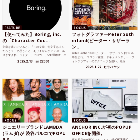
FEATURE
FOCUS
【使ってみた】Boring, inc.
フォトグラファーPeter Suth
の「Character Cou...
erland(ピーター・サザーラ
ン...
文章を書いていると、「この文章、何文字あるん
だろう？」と思うこと、ありませんか？ いや、あ
Peter Sutherland(ピーター・サザーランド) 1976
りますよね。ライター、ブロガー、SNS運用者、エ
年生まれ。 コロラド在住。ドキュメンタリー・フ
ンジニア、学生...
2025.2.13
sn22000
ォトグラフィーのテクニックを使い、隠れ...
2025.1.27
ヒラバヤシ
FOCUS
FOCUS
ジュエリーブランドLAMBDA
ANCHOR INC.が初のPOPUP
(ラムダ)が 渋谷パルコでPOPU
OFFICEを開催。
P S...
東京拠点のデザインオフィス、ANCHOR INC.。 ス