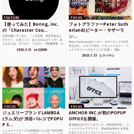
FEATURE
FOCUS
【使ってみた】Boring, inc.
フォトグラファーPeter Suth
の「Character Cou...
erland(ピーター・サザーラ
ン...
文章を書いていると、「この文章、何文字あるん
だろう？」と思うこと、ありませんか？ いや、あ
Peter Sutherland(ピーター・サザーランド) 1976
りますよね。ライター、ブロガー、SNS運用者、エ
年生まれ。 コロラド在住。ドキュメンタリー・フ
ンジニア、学生...
2025.2.13
sn22000
ォトグラフィーのテクニックを使い、隠れ...
2025.1.27
ヒラバヤシ
FOCUS
FOCUS
ジュエリーブランドLAMBDA
ANCHOR INC.が初のPOPUP
(ラムダ)が 渋谷パルコでPOPU
OFFICEを開催。
P S...
東京拠点のデザインオフィス、ANCHOR INC.。 ス
トリートウェアブランド、BlackEyePatch を手掛
ジュエリーブランド“LAMBDA( ラムダ))” “PLAYFRE
けるクリエイティブエージェンシーとして...