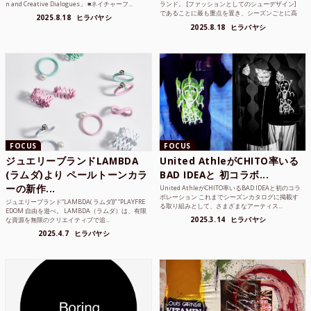
n and Creative Dialogues」 ■ネイチャーフ...
ランド。 [ファッションとしてのシューデザイン]
であることに最も重点を置き、シーズンごとに高
2025.8.18
ヒラバヤシ
品質な素...
2025.8.18
ヒラバヤシ
FOCUS
FOCUS
ジュエリーブランドLAMBDA
United AthleがCHITO率いる
(ラムダ)より ペールトーンカラ
BAD IDEAと 初コラボ...
ーの新作...
United AthleがCHITO率いるBAD IDEAと初のコラ
ボレーション これまでシーズンカタログに掲載す
ジュエリーブランド“LAMBDA( ラムダ))” “PLAYFRE
る取り組みとして、さまざまなアーティス...
EDOM 自由を遊べ。 LAMBDA（ラムダ）は、有限
2025.3.14
ヒラバヤシ
な資源を無限のクリエイティブで追...
2025.4.7
ヒラバヤシ