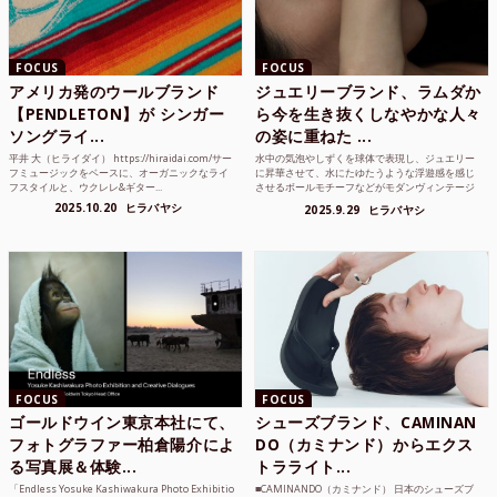
FOCUS
FOCUS
アメリカ発のウールブランド
ジュエリーブランド、ラムダか
【PENDLETON】が シンガー
ら今を生き抜くしなやかな人々
ソングライ...
の姿に重ねた ...
平井 大（ヒライダイ） https://hiraidai.com/サー
水中の気泡やしずくを球体で表現し、ジュエリー
フミュージックをベースに、オーガニックなライ
に昇華させて、水にたゆたうような浮遊感を感じ
フスタイルと、ウクレレ&ギター...
させるボールモチーフなどがモダンヴィンテージ
のような雰囲気も感じ...
2025.10.20
ヒラバヤシ
2025.9.29
ヒラバヤシ
FOCUS
FOCUS
ゴールドウイン東京本社にて、
シューズブランド、CAMINAN
フォトグラファー柏倉陽介によ
DO（カミナンド）からエクス
る写真展＆体験...
トラライト...
「Endless Yosuke Kashiwakura Photo Exhibitio
■CAMINANDO（カミナンド） 日本のシューズブ