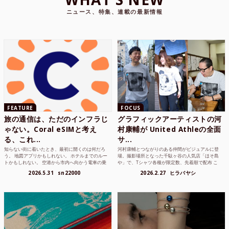
ニュース、特集、連載の最新情報
FEATURE
FOCUS
旅の通信は、ただのインフラじ
グラフィックアーティストの河
ゃない。Coral eSIMと考え
村康輔が United Athleの全面
る、これ...
サ...
知らない街に着いたとき、最初に開くのは何だろ
河村康輔とつながりのある仲間がビジュアルに登
う。 地図アプリかもしれない。 ホテルまでのルー
場。撮影場所となった千駄ヶ谷の人気店「ほそ島
トかもしれない。 空港から市内へ向かう電車の乗
や」で、Tシャツ各種が限定数、先着順で配布 こ
り方かもしれな...
れまでUnited...
2026.5.31
sn22000
2026.2.27
ヒラバヤシ