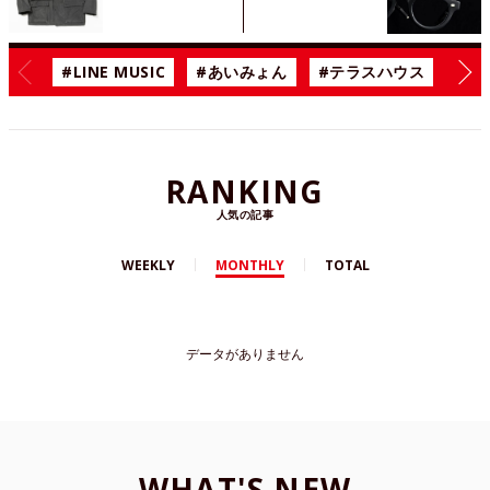
#LINE MUSIC
#あいみょん
#テラスハウス
#漫
RANKING
人気の記事
WEEKLY
MONTHLY
TOTAL
データがありません
WHAT'S NEW