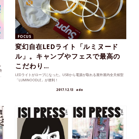
FOCUS
変幻自在LEDライト「ルミヌード
ル」。キャンプやフェスで最高の
こだわり...
ち
奇
LEDライトがロープになった。USBから電源が取れる屋外屋内全天候型
.
「LUMINOODLE」が便利！
2017.12.13
ado