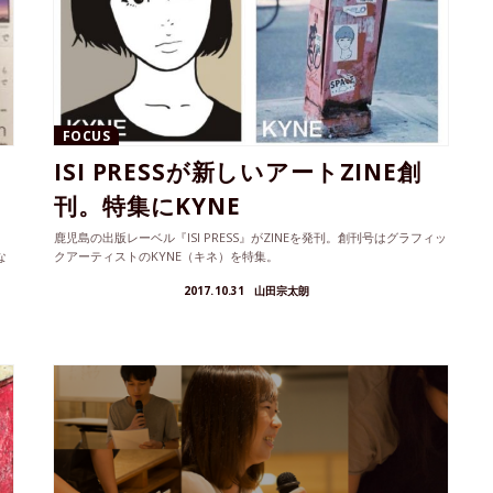
FOCUS
ISI PRESSが新しいアートZINE創
刊。特集にKYNE
鹿児島の出版レーベル『ISI PRESS』がZINEを発刊。創刊号はグラフィッ
な
クアーティストのKYNE（キネ）を特集。
2017.10.31
山田宗太朗