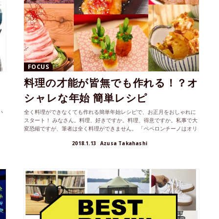
FOCUS
料理の才能が皆無でも作れる！？オ
シャレな年始 簡単レシピ
い
全く料理ができなくても作れる簡単年始レシピで、お正月をおしゃれに
スタート！ みなさん。料理、好きですか。料理、得意ですか。私事で大
変恐縮ですが、筆者は全く料理ができません。 「ペペロンチーノはオリ
ーブ...
2018.1.13
Azusa Takahashi