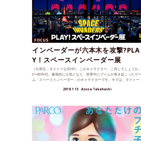
FOCUS
インベーダーが六本木を攻撃?PLA
Y！スペースインベーダー展
（引用元：タイトー公式HP） このキャラクター、ご存じでしょうか。
0〜80年代、爆発的に人気となり、世界中にブームが巻き起こったゲ
ム「スペースインベーダー」のキャラクターです。今では、タイトー
の...
2018.1.13
Azusa Takahashi