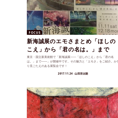
FOCUS
新海誠展のエモさまとめ「ほしの
こえ」から「君の名は。」まで
東京・国立新美術館で「新海誠展――「ほしのこえ」から「君の名
は。」まで――」が開催中です。その魅力と「エモさ」をご紹介。か
り見ごたえのある展覧会です！
2017.11.24
山田宗太朗