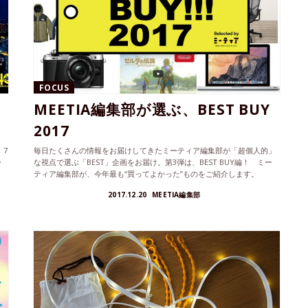
FOCUS
MEETIA編集部が選ぶ、BEST BUY
2017
 7
毎日たくさんの情報をお届けしてきたミーティア編集部が「超個人的」
ー
な視点で選ぶ「BEST」企画をお届け。第3弾は、BEST BUY編！ ミー
ティア編集部が、今年最も“買ってよかった”ものをご紹介します。
2017.12.20
MEETIA編集部