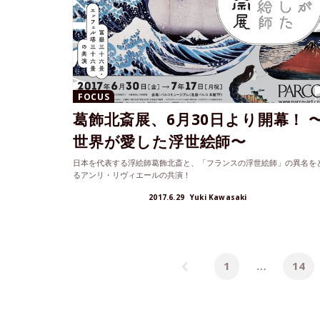
FOCUS
葛飾北斎展、6月30日より開幕！ 
世界が愛した浮世絵師〜
日本を代表する浮絵師葛飾北斎と、「フランスの浮世絵師」の異名を
るアンリ・リヴィエールの共演！
2017.6.29
Yuki Kawasaki
1
…
14