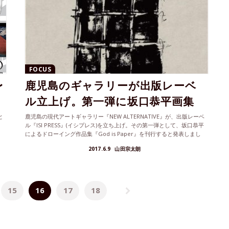
FOCUS
〜
鹿児島のギャラリーが出版レーベ
ル立上げ。第一弾に坂口恭平画集
と
鹿児島の現代アートギャラリー『NEW ALTERNATIVE』が、出版レーベ
ル『ISI PRESS』(イシプレス)を立ち上げ。その第一弾として、坂口恭平
によるドローイング作品集『God is Paper』を刊行すると発表しまし
た。
2017.6.9
山田宗太朗
15
16
17
18