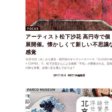
FOCUS
アーティスト松下沙花 高円寺で個
展開催。懐かしくて新しい不思議
感覚
10月10日（火）から東京・高円寺のギャラリースペース「CLOUDS A
+ COFFEE」で、松下沙花さんによる個展『不在』が開催される。芸
の秋も本番。会場へ足を運んでみては？
2017.10.6
MEETIA編集部