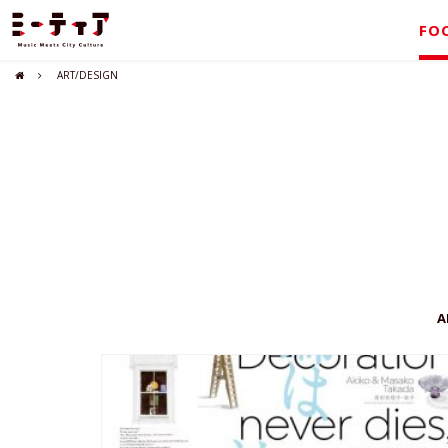
FO
ART/DESIGN
A