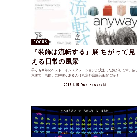
FOCUS
『装飾は流転する』展 ちがって見
える日常の風景
早くも今年のベスト・インスタレーションが決まった気がします。広
意味で「装飾」に興味がある人は東京都庭園美術館に急げ！
2018.1.15
Yuki Kawasaki