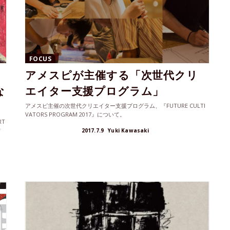
FOCUS
アメスピが主催する「次世代クリ
な
エイター支援プログラム」
アメスピ主催の次世代クリエイター支援プログラム、『FUTURE CULTI
VATORS PROGRAM 2017』について。
RT
術
2017.7.9
Yuki Kawasaki