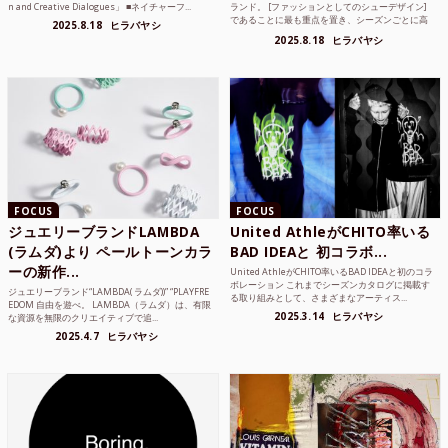
n and Creative Dialogues」 ■ネイチャーフ...
ランド。 [ファッションとしてのシューデザイン]
であることに最も重点を置き、シーズンごとに高
2025.8.18
ヒラバヤシ
品質な素...
2025.8.18
ヒラバヤシ
FOCUS
FOCUS
ジュエリーブランドLAMBDA
United AthleがCHITO率いる
(ラムダ)より ペールトーンカラ
BAD IDEAと 初コラボ...
ーの新作...
United AthleがCHITO率いるBAD IDEAと初のコラ
ボレーション これまでシーズンカタログに掲載す
ジュエリーブランド“LAMBDA( ラムダ))” “PLAYFRE
る取り組みとして、さまざまなアーティス...
EDOM 自由を遊べ。 LAMBDA（ラムダ）は、有限
2025.3.14
ヒラバヤシ
な資源を無限のクリエイティブで追...
2025.4.7
ヒラバヤシ