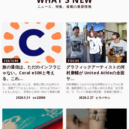
ニュース、特集、連載の最新情報
FEATURE
FOCUS
旅の通信は、ただのインフラじ
グラフィックアーティストの河
ゃない。Coral eSIMと考え
村康輔が United Athleの全面
る、これ...
サ...
知らない街に着いたとき、最初に開くのは何だろ
河村康輔とつながりのある仲間がビジュアルに登
う。 地図アプリかもしれない。 ホテルまでのルー
場。撮影場所となった千駄ヶ谷の人気店「ほそ島
トかもしれない。 空港から市内へ向かう電車の乗
や」で、Tシャツ各種が限定数、先着順で配布 こ
り方かもしれな...
れまでUnited...
2026.5.31
sn22000
2026.2.27
ヒラバヤシ