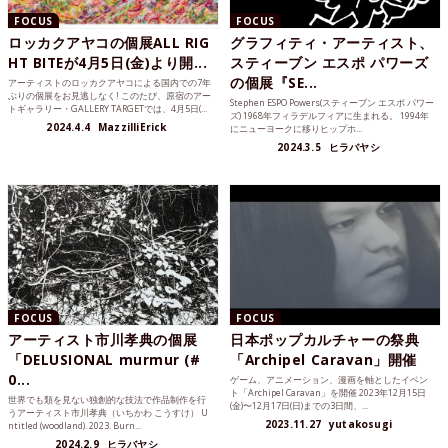
FOCUS
FOCUS
ロッカクアヤコの個展ALL RIG
グラフィティ・アーティスト、
HT BITEが4月5日(金)より開...
スティーブン エスポ パワーズ
の個展『SE...
アーティストのロッカクアヤコによる国内での7年
ぶりの個展をお見逃しなく! このたび、原宿のアー
Stephen ESPO Powers(スティーブン エスポ パワー
トギャラリー・GALLERY TARGETでは、4月5日(...
ズ) 1968年フィラデルフィアに生まれる。 1994年
2024.4.4
MazzilliErick
にニューヨークに移りヒップホ...
2024.3.5
ヒラバヤシ
FOCUS
FOCUS
アーティスト市川孝典の個展
日本ポップカルチャーの祭典
「DELUSIONAL murmur (#
「Archipel Caravan」開催
0...
ゲーム、アニメーション、漫画を軸としたイベン
ト「Archipel Caravan」を開催 2023年12月15日
世界でも類を見ない独創的な技法で作品制作を行
(金)〜12月17日(日)までの3日間、...
うアーティスト市川孝典（いちかわ こうすけ） U
2023.11.27
yutakosugi
ntitled (woodland). 2023. Burn...
2024.2.9
ヒラバヤシ