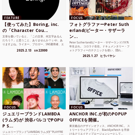
FEATURE
FOCUS
【使ってみた】Boring, inc.
フォトグラファーPeter Suth
の「Character Cou...
erland(ピーター・サザーラ
ン...
文章を書いていると、「この文章、何文字あるん
だろう？」と思うこと、ありませんか？ いや、あ
Peter Sutherland(ピーター・サザーランド) 1976
りますよね。ライター、ブロガー、SNS運用者、エ
年生まれ。 コロラド在住。ドキュメンタリー・フ
ンジニア、学生...
2025.2.13
sn22000
ォトグラフィーのテクニックを使い、隠れ...
2025.1.27
ヒラバヤシ
FOCUS
FOCUS
ジュエリーブランドLAMBDA
ANCHOR INC.が初のPOPUP
(ラムダ)が 渋谷パルコでPOPU
OFFICEを開催。
P S...
東京拠点のデザインオフィス、ANCHOR INC.。 ス
トリートウェアブランド、BlackEyePatch を手掛
ジュエリーブランド“LAMBDA( ラムダ))” “PLAYFRE
けるクリエイティブエージェンシーとして...