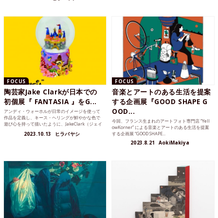
FOCUS
FOCUS
陶芸家Jake Clarkが日本での
音楽とアートのある生活を提案
初個展『 FANTASIA 』をG...
する企画展『GOOD SHAPE G
OOD...
アンディ・ウォーホルが日常のイメージを使って
作品を定義し、キース・ヘリングが鮮やかな色で
今回、フランス生まれのアートフォト専門店 “Yell
遊び心を持って描いたように、JakeClark（ジェイ
owKorner” による音楽とアートのある生活を提案
ク・クラー...
2023.10.13
ヒラバヤシ
する企画展 “GOOD SHAPE...
2023.8.21
AokiMakiya