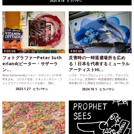
2025.8.18
ヒラバヤシ
FOCUS
FOCUS
フォトグラファーPeter Suth
災害時の一時退避場所を広め
erland(ピーター・サザーラ
る！日本を代表するミューラル
ン...
アーティストHI...
Peter Sutherland(ピーター・サザーランド) 1976
シブヤ・アロープロジェクト シブヤ・アロープロ
年生まれ。 コロラド在住。ドキュメンタリー・フ
ジェクトは、災害時の一時退避場所と避難経路を
ォトグラフィーのテクニックを使い、隠れ...
来街者の方々に周知する目的のもと、2017年に渋
谷区によって発...
2025.1.27
ヒラバヤシ
2024.10.1
ヒラバヤシ