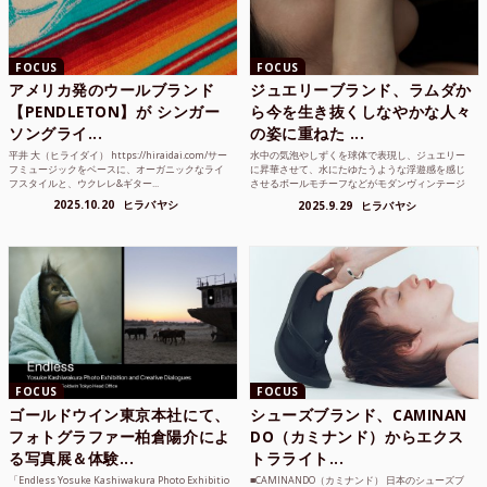
FOCUS
FOCUS
アメリカ発のウールブランド
ジュエリーブランド、ラムダか
【PENDLETON】が シンガー
ら今を生き抜くしなやかな人々
ソングライ...
の姿に重ねた ...
平井 大（ヒライダイ） https://hiraidai.com/サー
水中の気泡やしずくを球体で表現し、ジュエリー
フミュージックをベースに、オーガニックなライ
に昇華させて、水にたゆたうような浮遊感を感じ
フスタイルと、ウクレレ&ギター...
させるボールモチーフなどがモダンヴィンテージ
のような雰囲気も感じ...
2025.10.20
ヒラバヤシ
2025.9.29
ヒラバヤシ
FOCUS
FOCUS
ゴールドウイン東京本社にて、
シューズブランド、CAMINAN
フォトグラファー柏倉陽介によ
DO（カミナンド）からエクス
る写真展＆体験...
トラライト...
「Endless Yosuke Kashiwakura Photo Exhibitio
■CAMINANDO（カミナンド） 日本のシューズブ