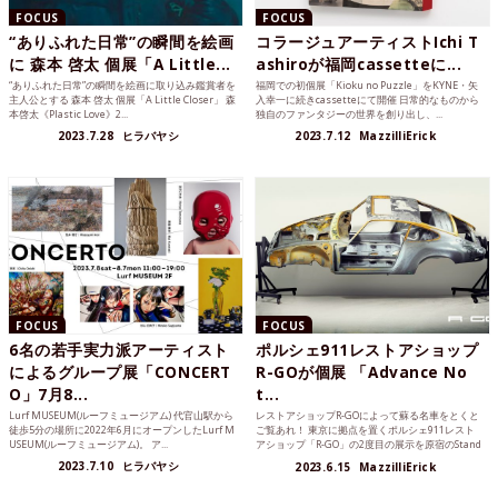
FOCUS
FOCUS
“ありふれた日常”の瞬間を絵画
コラージュアーティストIchi T
に 森本 啓太 個展「A Little...
ashiroが福岡cassetteに...
“ありふれた日常”の瞬間を絵画に取り込み鑑賞者を
福岡での初個展「Kioku no Puzzle」をKYNE・矢
主人公とする 森本 啓太 個展「A Little Closer」 森
入幸一に続きcassetteにて開催 日常的なものから
本啓太《Plastic Love》2...
独自のファンタジーの世界を創り出し、...
2023.7.28
ヒラバヤシ
2023.7.12
MazzilliErick
FOCUS
FOCUS
6名の若手実力派アーティスト
ポルシェ911レストアショップ
によるグループ展「CONCERT
R-GOが個展 「Advance No
O」7月8...
t...
Lurf MUSEUM(ルーフミュージアム) 代官山駅から
レストアショップR-GOによって蘇る名車をとくと
徒歩5分の場所に2022年6月にオープンしたLurf M
ご覧あれ！ 東京に拠点を置くポルシェ911レスト
USEUM(ルーフミュージアム)。 ア...
アショップ「R-GO」の2度目の展示を原宿のStand
B...
2023.7.10
ヒラバヤシ
2023.6.15
MazzilliErick