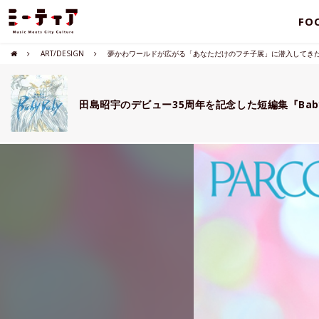
FO
ART/DESIGN
夢かわワールドが広がる「あなただけのフチ子展」に潜入してき
田島昭宇のデビュー35周年を記念した短編集『Baby