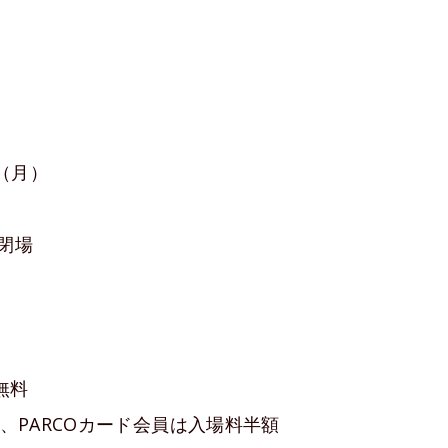
日（月）
0閉場
無料
、PARCOカード会員は入場料半額