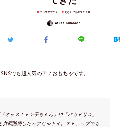
てきた
コップのフチ子
あなただけのフチ子展
Azusa Takahashi
SNSでも超人気のアノおもちゃです。
ブが「オッス！トン子ちゃん」や「バカドリル」
と共同開発したカプセルトイ。ストラップでも