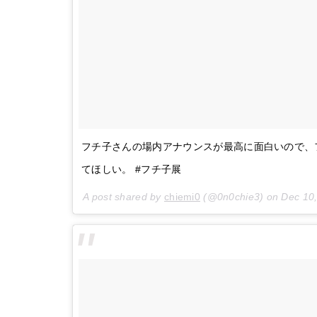
フチ子さんの場内アナウンスが最高に面白いので、
てほしい。 #フチ子展
A post shared by
chiemi0
(@0n0chie3) on
Dec 10