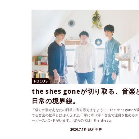
FOCUS
the shes goneが切り取る、音楽
日常の境界線。
「僕らの歌があなたの日常に寄り添えますように」the shes goneが
でる音楽の世界とは ありふれた日常に寄り添う音楽で注目を集めるス
ーピースバンドがいます。 彼らの名は、the shes g...
2020.7.18
結木 千尋