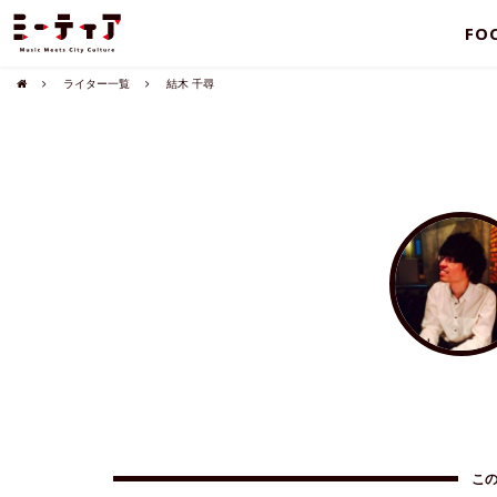
FO
ライター一覧
結木 千尋
こ