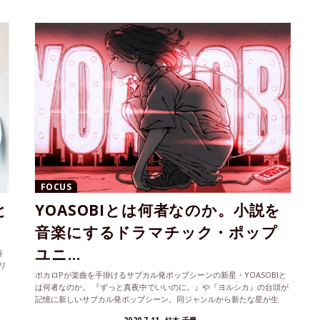
FOCUS
と
YOASOBIとは何者なのか。小説を
音楽にするドラマチック・ポップ
ユニ...
奏
リ
ボカロPが楽曲を手掛けるサブカル発ポップシーンの新星・YOASOBIと
は何者なのか。 『ずっと真夜中でいいのに。』や『ヨルシカ』の台頭が
記憶に新しいサブカル発ポップシーン。同ジャンルから新たな星が生
ま...