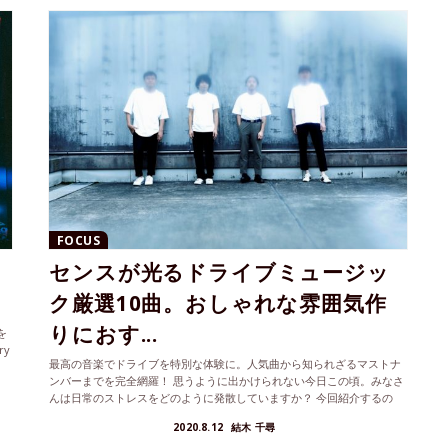
FOCUS
センスが光るドライブミュージッ
ク厳選10曲。おしゃれな雰囲気作
りにおす...
を
ry
最高の音楽でドライブを特別な体験に。人気曲から知られざるマストナ
ンバーまでを完全網羅！ 思うように出かけられない今日この頃。みなさ
んは日常のストレスをどのように発散していますか？ 今回紹介するの
は、極...
2020.8.12
結木 千尋