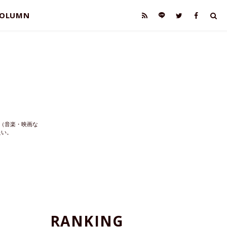
OLUMN
（音楽・映画な
たい。
RANKING