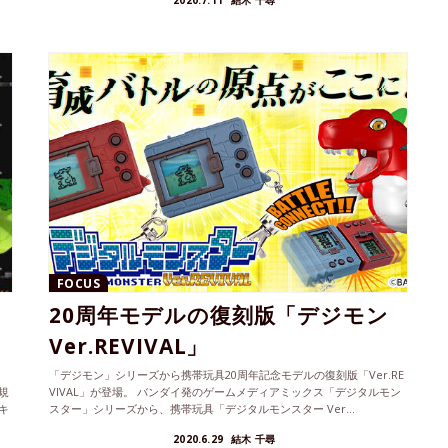
2020.7.11
結木 千尋
FOCUS
20周年モデルの復刻版「デジモン
Ver.REVIVAL」
「デジモン」シリーズから携帯玩具20周年記念モデルの復刻版「Ver.RE
規
VIVAL」が登場。 バンダイ発のゲームメディアミックス「デジタルモン
キ
スター」シリーズから、携帯玩具「デジタルモンスター Ver...
2020.6.29
結木 千尋