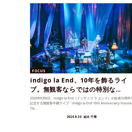
FOCUS
indigo la End、10年を飾るライ
ブ。無観客ならではの特別な...
2020年8月8日、indigo la End（インディゴ ラ エンド）が結成10周年
記念する無観客中継ライブ「indigo la End 10th Anniversary Visiona
Op...
2020.8.20
結木 千尋