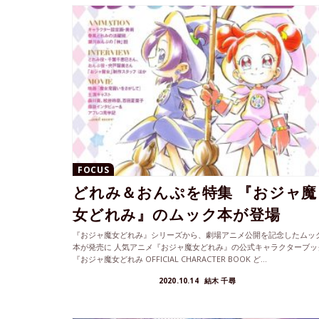
FOCUS
どれみ＆おんぷを特集 『おジャ魔
女どれみ』のムック本が登場
『おジャ魔女どれみ』シリーズから、劇場アニメ公開を記念したムッ
本が発売に 人気アニメ『おジャ魔女どれみ』の公式キャラクターブッ
『おジャ魔女どれみ OFFICIAL CHARACTER BOOK ど...
2020.10.14
結木 千尋