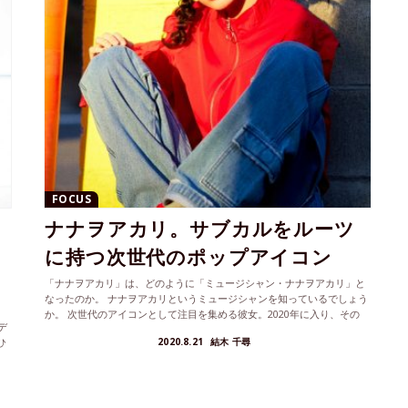
FOCUS
ナナヲアカリ。サブカルをルーツ
に持つ次世代のポップアイコン
「ナナヲアカリ」は、どのように「ミュージシャン・ナナヲアカリ」と
なったのか。 ナナヲアカリというミュージシャンを知っているでしょう
か。 次世代のアイコンとして注目を集める彼女。2020年に入り、その
デ
勢...
2020.8.21
結木 千尋
ひ