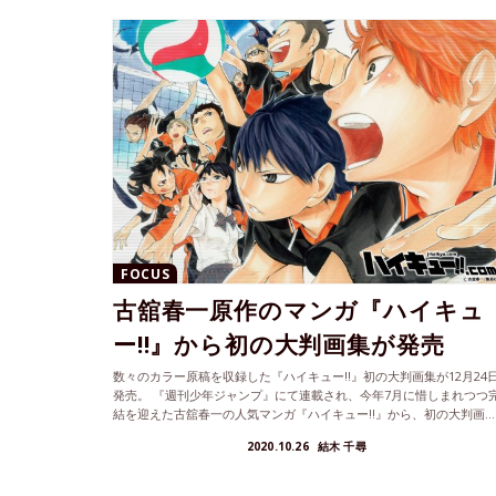
FOCUS
古舘春一原作のマンガ『ハイキュ
ー!!』から初の大判画集が発売
数々のカラー原稿を収録した『ハイキュー!!』初の大判画集が12月24
発売。 『週刊少年ジャンプ』にて連載され、今年7月に惜しまれつつ
結を迎えた古舘春一の人気マンガ『ハイキュー!!』から、初の大判画...
2020.10.26
結木 千尋