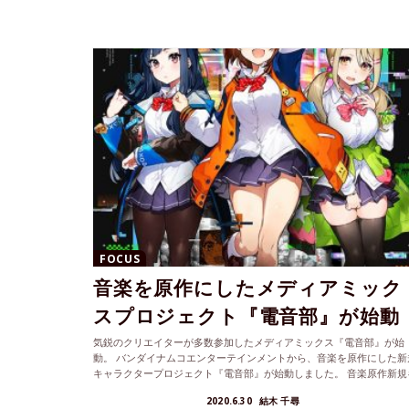
FOCUS
音楽を原作にしたメディアミック
スプロジェクト『電音部』が始動
気鋭のクリエイターが多数参加したメディアミックス『電音部』が始
動。 バンダイナムコエンターテインメントから、音楽を原作にした新
キャラクタープロジェクト『電音部』が始動しました。 音楽原作新規
ャラク...
2020.6.30
結木 千尋