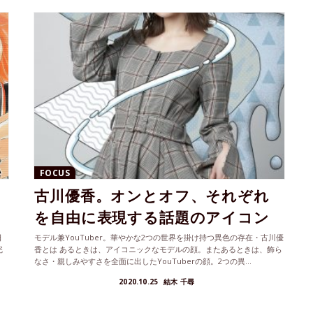
FOCUS
古川優香。オンとオフ、それぞれ
を自由に表現する話題のアイコン
日
モデル兼YouTuber。華やかな2つの世界を掛け持つ異色の存在・古川優
完
香とは あるときは、アイコニックなモデルの顔。またあるときは、飾ら
なさ・親しみやすさを全面に出したYouTuberの顔。2つの異...
2020.10.25
結木 千尋