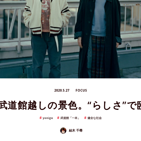
2020.5.27
FOCUS
見る武道館越しの景色。“らしさ”
yonige
武道館「一本」
健全な社会
結木 千尋