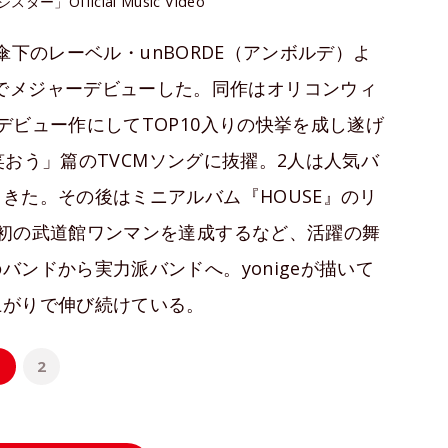
ー」Official Music Video
ク傘下のレーベル・unBORDE（アンボルデ）よ
でメジャーデビューした。同作はオリコンウィ
デビュー作にしてTOP10入りの快挙を成し遂げ
「笑おう」篇のTVCMソングに抜擢。2人は人気バ
きた。その後はミニアルバム『HOUSE』のリ
初の武道館ワンマンを達成するなど、活躍の舞
ンドから実力派バンドへ。yonigeが描いて
上がりで伸び続けている。
1
2