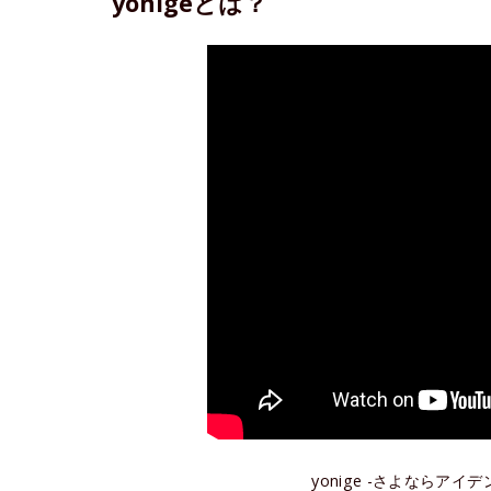
yonigeとは？
yonige -さよならアイデン