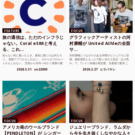
FEATURE
FOCUS
旅の通信は、ただのインフラじ
グラフィックアーティストの河
ゃない。Coral eSIMと考え
村康輔が United Athleの全面
る、これ...
サ...
知らない街に着いたとき、最初に開くのは何だろ
河村康輔とつながりのある仲間がビジュアルに登
う。 地図アプリかもしれない。 ホテルまでのルー
場。撮影場所となった千駄ヶ谷の人気店「ほそ島
トかもしれない。 空港から市内へ向かう電車の乗
や」で、Tシャツ各種が限定数、先着順で配布 こ
り方かもしれな...
れまでUnited...
2026.5.31
sn22000
2026.2.27
ヒラバヤシ
FOCUS
FOCUS
アメリカ発のウールブランド
ジュエリーブランド、ラムダか
【PENDLETON】が シンガー
ら今を生き抜くしなやかな人々