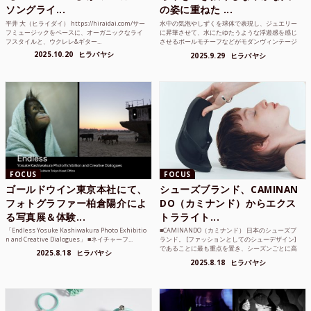
ソングライ...
の姿に重ねた ...
平井 大（ヒライダイ） https://hiraidai.com/サー
水中の気泡やしずくを球体で表現し、ジュエリー
フミュージックをベースに、オーガニックなライ
に昇華させて、水にたゆたうような浮遊感を感じ
フスタイルと、ウクレレ&ギター...
させるボールモチーフなどがモダンヴィンテージ
のような雰囲気も感じ...
2025.10.20
ヒラバヤシ
2025.9.29
ヒラバヤシ
FOCUS
FOCUS
ゴールドウイン東京本社にて、
シューズブランド、CAMINAN
フォトグラファー柏倉陽介によ
DO（カミナンド）からエクス
る写真展＆体験...
トラライト...
「Endless Yosuke Kashiwakura Photo Exhibitio
■CAMINANDO（カミナンド） 日本のシューズブ
n and Creative Dialogues」 ■ネイチャーフ...
ランド。 [ファッションとしてのシューデザイン]
であることに最も重点を置き、シーズンごとに高
2025.8.18
ヒラバヤシ
品質な素...
2025.8.18
ヒラバヤシ