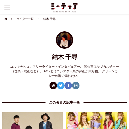
ライター一覧
結木 千尋
結木 千尋
ユウキチヒロ。フリーライター・インタビュアー。 関心事はサブカルチャー
（音楽・映画など）。 AORとミニシアター系の邦画が大好物。 グリーンカ
レーの海で溺れたい。
この著者の記事一覧