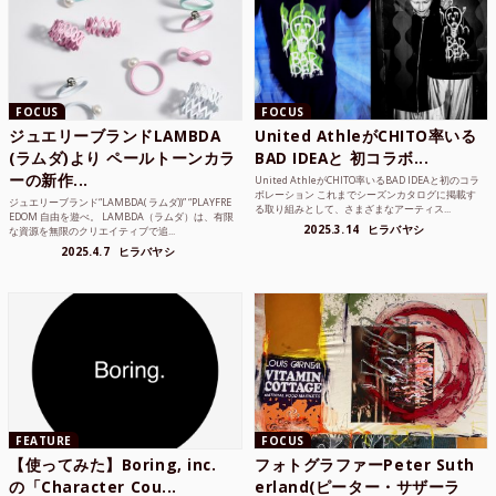
FOCUS
FOCUS
ジュエリーブランドLAMBDA
United AthleがCHITO率いる
(ラムダ)より ペールトーンカラ
BAD IDEAと 初コラボ...
ーの新作...
United AthleがCHITO率いるBAD IDEAと初のコラ
ボレーション これまでシーズンカタログに掲載す
ジュエリーブランド“LAMBDA( ラムダ))” “PLAYFRE
る取り組みとして、さまざまなアーティス...
EDOM 自由を遊べ。 LAMBDA（ラムダ）は、有限
2025.3.14
ヒラバヤシ
な資源を無限のクリエイティブで追...
2025.4.7
ヒラバヤシ
FEATURE
FOCUS
【使ってみた】Boring, inc.
フォトグラファーPeter Suth
の「Character Cou...
erland(ピーター・サザーラ