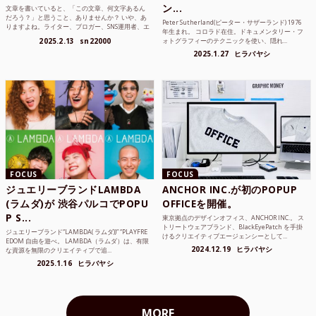
ン...
文章を書いていると、「この文章、何文字あるん
だろう？」と思うこと、ありませんか？ いや、あ
Peter Sutherland(ピーター・サザーランド) 1976
りますよね。ライター、ブロガー、SNS運用者、エ
年生まれ。 コロラド在住。ドキュメンタリー・フ
ンジニア、学生...
2025.2.13
sn22000
ォトグラフィーのテクニックを使い、隠れ...
2025.1.27
ヒラバヤシ
FOCUS
FOCUS
ジュエリーブランドLAMBDA
ANCHOR INC.が初のPOPUP
(ラムダ)が 渋谷パルコでPOPU
OFFICEを開催。
P S...
東京拠点のデザインオフィス、ANCHOR INC.。 ス
トリートウェアブランド、BlackEyePatch を手掛
ジュエリーブランド“LAMBDA( ラムダ))” “PLAYFRE
けるクリエイティブエージェンシーとして...
EDOM 自由を遊べ。 LAMBDA（ラムダ）は、有限
2024.12.19
ヒラバヤシ
な資源を無限のクリエイティブで追...
2025.1.16
ヒラバヤシ
MORE