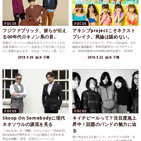
FOCUS
FOCUS
フジファブリック、彼らが伝え
アキシブprojectこそネクスト
る00年代ロキノン系の音。
ブレイク。異論は認めない。
邦楽ロックシーンに刻まれるフジファブリックの
注目のアイドルグループ、アキシブproject。その
足跡 邦楽ロックシーンを語る上でぜひ知っておき
秘密を徹底解剖！ 90年代後半のハロプロアイド
たい言葉があります。それは「ロキノン系」とい
ル、00年代後半のAKB48の時代を経て、2010年
う言葉。音楽雑誌「...
代...
2018.9.29
結木 千尋
2018.9.22
結木 千尋
FOCUS
FOCUS
Skoop On Somebodyに現代
キイチビールって？注目度急上
ネオソウルの源流を見る
昇中！話題のバンドの魅力に迫
る
『sha la la』や『潮騒』だけじゃない！Skoop On
Somebodyが現代ネオソウルの源流とも言われる
謎に包まれた5人組バンド。キイチビール&ザ・ホ
所以を紐解く 近年、日本のミュージック...
ーリーティッツとは？ どことなく漂う昭和の香