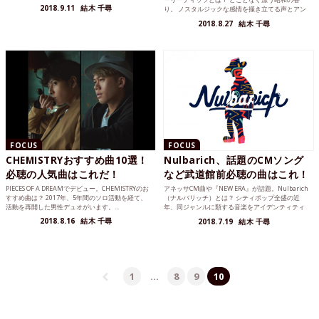
2018.9.11
結木 千尋
り。 ノスタルジックな感情を掻き立てる声とアン
サンブル...
2018.8.27
結木 千尋
FOCUS
FOCUS
CHEMISTRYおすすめ曲10選！
Nulbarich、話題のCMソング
必聴の人気曲はこれだ！
など武道館前必聴の曲はこれ！
PIECES OF A DREAMでデビュー。CHEMISTRYのお
アネッサCM曲や『NEW ERA』が話題。Nulbarich
すすめ曲は？ 2017年、5年間のソロ活動を経て、
（ナルバリッチ）とは？ シティポップ全盛の近
活動を再開した男性デュオがいます。...
年、同ジャンルに類する音楽をアイデンティティ
とす...
2018.8.16
結木 千尋
2018.7.19
結木 千尋
1
…
8
9
10