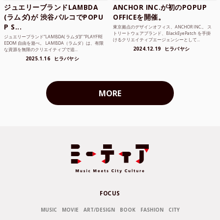
ジュエリーブランドLAMBDA
ANCHOR INC.が初のPOPUP
(ラムダ)が 渋谷パルコでPOPU
OFFICEを開催。
P S...
東京拠点のデザインオフィス、ANCHOR INC.。 ス
トリートウェアブランド、BlackEyePatch を手掛
ジュエリーブランド“LAMBDA( ラムダ))” “PLAYFRE
けるクリエイティブエージェンシーとして...
EDOM 自由を遊べ。 LAMBDA（ラムダ）は、有限
2024.12.19
ヒラバヤシ
な資源を無限のクリエイティブで追...
2025.1.16
ヒラバヤシ
MORE
FOCUS
MUSIC
MOVIE
ART/DESIGN
BOOK
FASHION
CITY