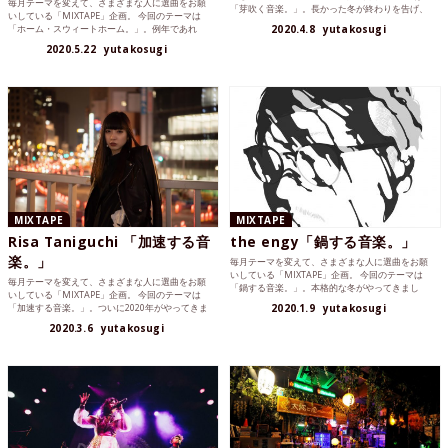
毎月テーマを変えて、さまざまな人に選曲をお願
「芽吹く音楽。」。長かった冬が終わりを告げ、
いしている「MIXTAPE」企画。 今回のテーマは
新たな季節への...
「ホーム・スウィートホーム。」。例年であれ
2020.4.8
yutakosugi
ば、旅行に行った...
2020.5.22
yutakosugi
MIXTAPE
MIXTAPE
Risa Taniguchi 「加速する音
the engy「鍋する音楽。」
楽。」
毎月テーマを変えて、さまざまな人に選曲をお願
いしている「MIXTAPE」企画。 今回のテーマは
毎月テーマを変えて、さまざまな人に選曲をお願
「鍋する音楽。」。本格的な冬がやってきまし
いしている「MIXTAPE」企画。 今回のテーマは
た。寒い時はぬく...
「加速する音楽。」。ついに2020年がやってきま
2020.1.9
yutakosugi
した。ネガ...
2020.3.6
yutakosugi