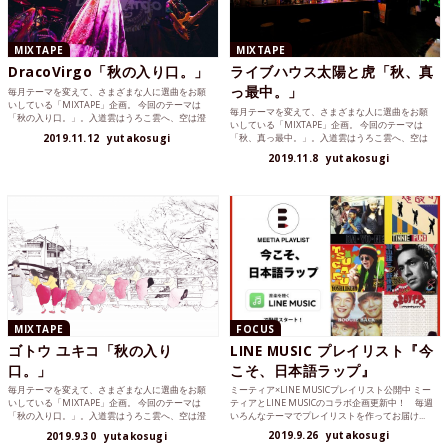
MIXTAPE
MIXTAPE
DracoVirgo「秋の入り口。」
ライブハウス太陽と虎「秋、真
っ最中。」
毎月テーマを変えて、さまざまな人に選曲をお願
いしている「MIXTAPE」企画。 今回のテーマは
毎月テーマを変えて、さまざまな人に選曲をお願
「秋の入り口。」。入道雲はうろこ雲へ、空は澄
いしている「MIXTAPE」企画。 今回のテーマは
んでだんだん高...
2019.11.12
yutakosugi
「秋、真っ最中。」。入道雲はうろこ雲へ、空は
澄んでだんだん...
2019.11.8
yutakosugi
MIXTAPE
FOCUS
ゴトウ ユキコ「秋の入り
LINE MUSIC プレイリスト『今
口。」
こそ、日本語ラップ』
毎月テーマを変えて、さまざまな人に選曲をお願
ミーティア×LINE MUSICプレイリスト公開中 ミー
いしている「MIXTAPE」企画。 今回のテーマは
ティアとLINE MUSICのコラボ企画更新中！ 毎週
「秋の入り口。」。入道雲はうろこ雲へ、空は澄
いろんなテーマでプレイリストを作ってお届け...
んでだんだん高...
2019.9.26
yutakosugi
2019.9.30
yutakosugi