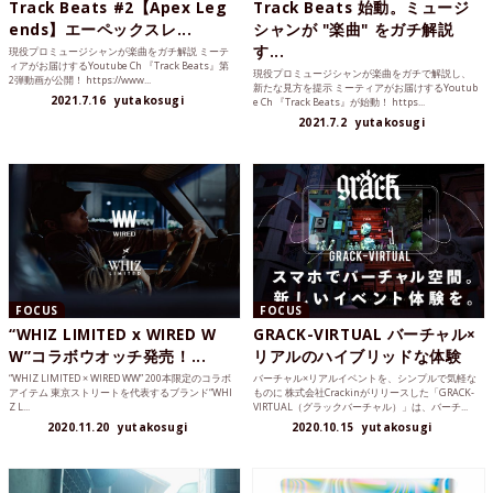
Track Beats #2【Apex Leg
Track Beats 始動。ミュージ
ends】エーペックスレ...
シャンが "楽曲" をガチ解説
す...
現役プロミュージシャンが楽曲をガチ解説 ミーテ
ィアがお届けするYoutube Ch 『Track Beats』第
現役プロミュージシャンが楽曲をガチで解説し、
2弾動画が公開！ https://www...
新たな見方を提示 ミーティアがお届けするYoutub
2021.7.16
yutakosugi
e Ch 『Track Beats』が始動！ https...
2021.7.2
yutakosugi
FOCUS
FOCUS
“WHIZ LIMITED x WIRED W
GRACK-VIRTUAL バーチャル×
W”コラボウオッチ発売！...
リアルのハイブリッドな体験
“WHIZ LIMITED × WIRED WW” 200本限定のコラボ
バーチャル×リアルイベントを、シンプルで気軽な
アイテム 東京ストリートを代表するブランド“WHI
ものに 株式会社Crackinがリリースした「GRACK-
Z L...
VIRTUAL（グラックバーチャル）」は、バーチ...
2020.11.20
yutakosugi
2020.10.15
yutakosugi