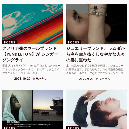
FOCUS
FOCUS
アメリカ発のウールブランド
ジュエリーブランド、ラムダか
【PENDLETON】が シンガー
ら今を生き抜くしなやかな人々
ソングライ...
の姿に重ねた ...
平井 大（ヒライダイ） https://hiraidai.com/サー
水中の気泡やしずくを球体で表現し、ジュエリー
フミュージックをベースに、オーガニックなライ
に昇華させて、水にたゆたうような浮遊感を感じ
フスタイルと、ウクレレ&ギター...
させるボールモチーフなどがモダンヴィンテージ
のような雰囲気も感じ...
2025.10.20
ヒラバヤシ
2025.9.29
ヒラバヤシ
FOCUS
FOCUS