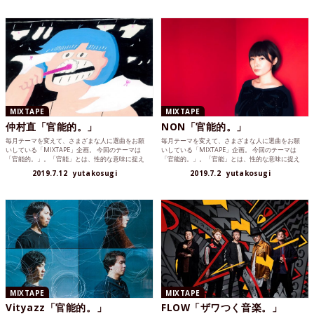
MIXTAPE
MIXTAPE
仲村直「官能的。」
NON「官能的。」
毎月テーマを変えて、さまざまな人に選曲をお願
毎月テーマを変えて、さまざまな人に選曲をお願
いしている「MIXTAPE」企画。 今回のテーマは
いしている「MIXTAPE」企画。 今回のテーマは
「官能的。」。「官能」とは、性的な意味に捉え
「官能的。」。「官能」とは、性的な意味に捉え
られたりもしま...
られたりもしま...
2019.7.12
yutakosugi
2019.7.2
yutakosugi
MIXTAPE
MIXTAPE
Vityazz「官能的。」
FLOW「ザワつく音楽。」