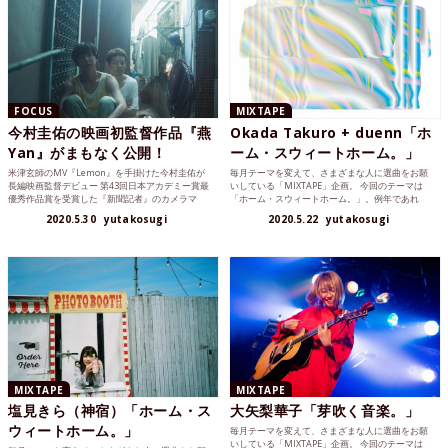
FOCUS
MIXTAPE
今村圭佑の映画初監督作品『燕
Okada Takuro + duenn「ホ
Yan』がまもなく公開！
ーム・スウィートホーム。」
米津玄師のMV『Lemon』を手掛けた今村圭佑が
毎月テーマを変えて、さまざまな人に選曲をお願
長編映画監督デビュー 第43回日本アカデミー賞最
いしている「MIXTAPE」企画。 今回のテーマは
優秀作品賞を受賞した『新聞記者』のカメラマ
「ホーム・スウィートホーム。」。例年であれ
ン、今村圭佑の...
ば、旅行に行った...
2020.5.30
yutakosugi
2020.5.22
yutakosugi
MIXTAPE
MIXTAPE
塩見きら（神宿）「ホーム・ス
大矢梨華子「芽吹く音楽。」
ウィートホーム。」
毎月テーマを変えて、さまざまな人に選曲をお願
いしている「MIXTAPE」企画。 今回のテーマは