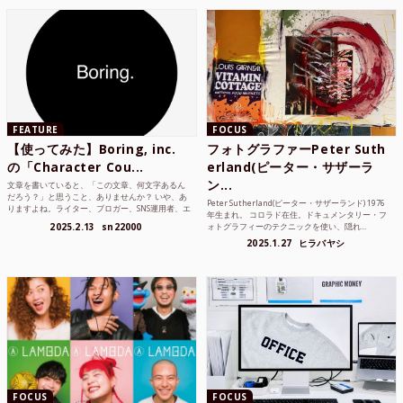
FEATURE
FOCUS
【使ってみた】Boring, inc.
フォトグラファーPeter Suth
の「Character Cou...
erland(ピーター・サザーラ
ン...
文章を書いていると、「この文章、何文字あるん
だろう？」と思うこと、ありませんか？ いや、あ
Peter Sutherland(ピーター・サザーランド) 1976
りますよね。ライター、ブロガー、SNS運用者、エ
年生まれ。 コロラド在住。ドキュメンタリー・フ
ンジニア、学生...
2025.2.13
sn22000
ォトグラフィーのテクニックを使い、隠れ...
2025.1.27
ヒラバヤシ
FOCUS
FOCUS