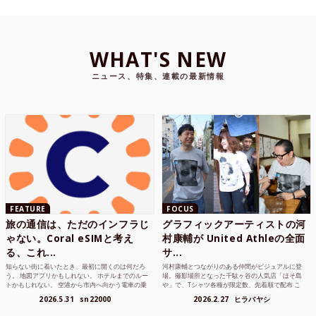
WHAT'S NEW
ニュース、特集、連載の最新情報
FEATURE
FOCUS
旅の通信は、ただのインフラじ
グラフィックアーティストの河
ゃない。Coral eSIMと考え
村康輔が United Athleの全面
る、これ...
サ...
知らない街に着いたとき、最初に開くのは何だろ
河村康輔とつながりのある仲間がビジュアルに登
う。 地図アプリかもしれない。 ホテルまでのルー
場。撮影場所となった千駄ヶ谷の人気店「ほそ島
トかもしれない。 空港から市内へ向かう電車の乗
や」で、Tシャツ各種が限定数、先着順で配布 こ
り方かもしれな...
れまでUnited...
2026.5.31
sn22000
2026.2.27
ヒラバヤシ