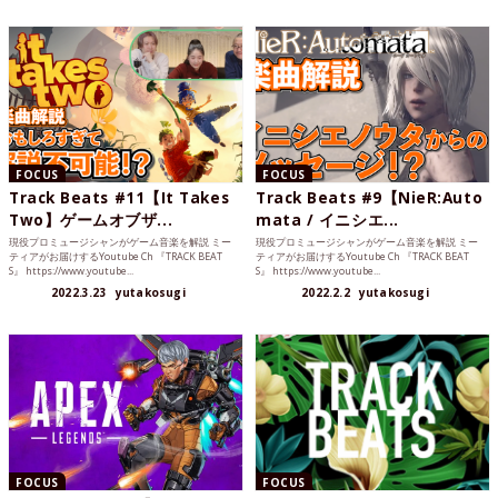
FOCUS
FOCUS
Track Beats #11【It Takes
Track Beats #9【NieR:Auto
Two】ゲームオブザ...
mata / イニシエ...
現役プロミュージシャンがゲーム音楽を解説 ミー
現役プロミュージシャンがゲーム音楽を解説 ミー
ティアがお届けするYoutube Ch 『TRACK BEAT
ティアがお届けするYoutube Ch 『TRACK BEAT
S』 https://www.youtube...
S』 https://www.youtube...
2022.3.23
yutakosugi
2022.2.2
yutakosugi
FOCUS
FOCUS