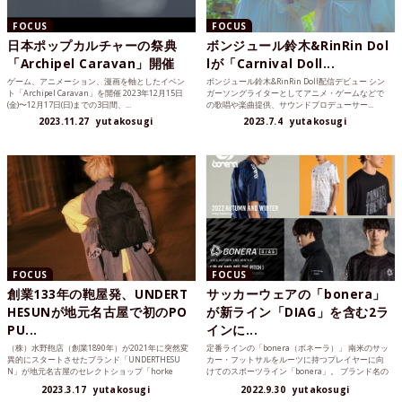
FOCUS
FOCUS
日本ポップカルチャーの祭典
ボンジュール鈴木&RinRin Dol
「Archipel Caravan」開催
lが「Carnival Doll...
ゲーム、アニメーション、漫画を軸としたイベン
ボンジュール鈴木&RinRin Doll配信デビュー シン
ト「Archipel Caravan」を開催 2023年12月15日
ガーソングライターとしてアニメ・ゲームなどで
(金)〜12月17日(日)までの3日間、...
の歌唱や楽曲提供、サウンドプロデューサー...
2023.11.27
yutakosugi
2023.7.4
yutakosugi
FOCUS
FOCUS
創業133年の鞄屋発、UNDERT
サッカーウェアの「bonera」
HESUNが地元名古屋で初のPO
が新ライン「DIAG」を含む2ラ
PU...
インに...
（株）水野鞄店（創業1890年）が2021年に突然変
定番ラインの「bonera（ボネーラ）」 南米のサッ
異的にスタートさせたブランド「UNDERTHESU
カー・フットサルをルーツに持つプレイヤーに向
N」が地元名古屋のセレクトショップ「horke
けてのスポーツライン「bonera」。 ブランド名の
w」...
由来...
2023.3.17
yutakosugi
2022.9.30
yutakosugi