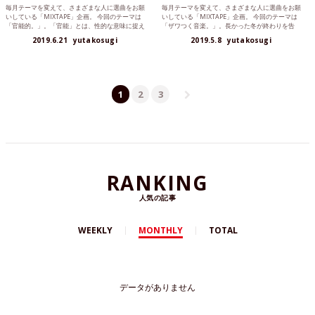
毎月テーマを変えて、さまざまな人に選曲をお願
毎月テーマを変えて、さまざまな人に選曲をお願
いしている「MIXTAPE」企画。 今回のテーマは
いしている「MIXTAPE」企画。 今回のテーマは
「官能的。」。「官能」とは、性的な意味に捉え
「ザワつく音楽。」。長かった冬が終わりを告
られたりもしま...
げ、新しい季節の...
2019.6.21
yutakosugi
2019.5.8
yutakosugi
1
2
3
RANKING
人気の記事
WEEKLY
MONTHLY
TOTAL
データがありません