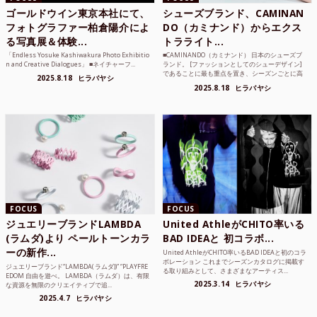
ゴールドウイン東京本社にて、
シューズブランド、CAMINAN
フォトグラファー柏倉陽介によ
DO（カミナンド）からエクス
る写真展＆体験...
トラライト...
「Endless Yosuke Kashiwakura Photo Exhibitio
■CAMINANDO（カミナンド） 日本のシューズブ
n and Creative Dialogues」 ■ネイチャーフ...
ランド。 [ファッションとしてのシューデザイン]
であることに最も重点を置き、シーズンごとに高
2025.8.18
ヒラバヤシ
品質な素...
2025.8.18
ヒラバヤシ
FOCUS
FOCUS
ジュエリーブランドLAMBDA
United AthleがCHITO率いる
(ラムダ)より ペールトーンカラ
BAD IDEAと 初コラボ...
ーの新作...
United AthleがCHITO率いるBAD IDEAと初のコラ
ボレーション これまでシーズンカタログに掲載す
ジュエリーブランド“LAMBDA( ラムダ))” “PLAYFRE
る取り組みとして、さまざまなアーティス...
EDOM 自由を遊べ。 LAMBDA（ラムダ）は、有限
2025.3.14
ヒラバヤシ
な資源を無限のクリエイティブで追...
2025.4.7
ヒラバヤシ