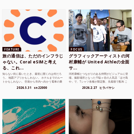
FEATURE
FOCUS
旅の通信は、ただのインフラじ
グラフィックアーティストの河
ゃない。Coral eSIMと考え
村康輔が United Athleの全面
る、これ...
サ...
知らない街に着いたとき、最初に開くのは何だろ
河村康輔とつながりのある仲間がビジュアルに登
う。 地図アプリかもしれない。 ホテルまでのルー
場。撮影場所となった千駄ヶ谷の人気店「ほそ島
トかもしれない。 空港から市内へ向かう電車の乗
や」で、Tシャツ各種が限定数、先着順で配布 こ
り方かもしれない。 あるいは、ひとまず音楽を流
れまでUnited Athle（ユナイテッドアスレ）は、
2026.5.31
sn22000
2026.2.27
ヒラバヤシ
して、その街の空...
さまざまな...