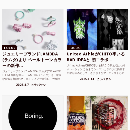
FOCUS
FOCUS
ジュエリーブランドLAMBDA
United AthleがCHITO率いる
(ラムダ)より ペールトーンカラ
BAD IDEAと 初コラボ...
ーの新作...
United AthleがCHITO率いるBAD IDEAと初のコラ
ボレーション これまでシーズンカタログに掲載す
ジュエリーブランド“LAMBDA( ラムダ))” “PLAYFRE
る取り組みとして、さまざまなアーティストとの
EDOM 自由を遊べ。 LAMBDA（ラムダ）は、有限
コラボレーションアイテムを製品見本として作...
な資源を無限のクリエイティブで追究し、 性別や
2025.3.14
ヒラバヤシ
年齢の枠を超えボーダレスなジュエリ...
2025.4.7
ヒラバヤシ