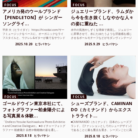
FOCUS
FOCUS
アメリカ発のウールブランド
ジュエリーブランド、ラムダか
【PENDLETON】が シンガー
ら今を生き抜くしなやかな人々
ソングライ...
の姿に重ねた ...
平井 大（ヒライダイ） https://hiraidai.com/サー
水中の気泡やしずくを球体で表現し、ジュエリー
フミュージックをベースに、オーガニックなライ
に昇華させて、水にたゆたうような浮遊感を感じ
フスタイルと、ウクレレ&ギターが奏でるサウンド
させるボールモチーフなどがモダンヴィンテージ
で注目を集めるシンガ ーソングラ...
のような雰囲気も感じさせるLAMBDA の新しいコ
2025.10.20
ヒラバヤシ
2025.9.29
ヒラバヤシ
レクションを202...
FOCUS
FOCUS
ゴールドウイン東京本社にて、
シューズブランド、CAMINAN
フォトグラファー柏倉陽介によ
DO（カミナンド）からエクス
る写真展＆体験...
トラライト...
「Endless Yosuke Kashiwakura Photo Exhibitio
■CAMINANDO（カミナンド） 日本のシューズブ
n and Creative Dialogues」 ■ネイチャーフォトグ
ランド。 [ファッションとしてのシューデザイン]
ラファー 柏倉陽介 自然や動植物の姿を通し...
であることに最も重点を置き、シーズンごとに高
品質な素材を厳選し、伝統的な靴作りの技術を今
2025.8.18
ヒラバヤシ
2025.8.18
ヒラバヤシ
でも持つメキ...