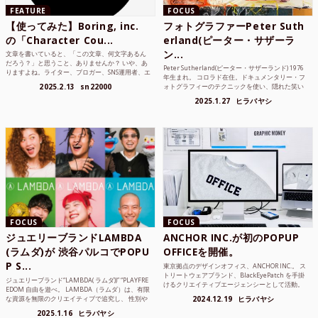
FEATURE
FOCUS
【使ってみた】Boring, inc.
フォトグラファーPeter Suth
の「Character Cou...
erland(ピーター・サザーラ
ン...
文章を書いていると、「この文章、何文字あるん
だろう？」と思うこと、ありませんか？ いや、あ
Peter Sutherland(ピーター・サザーランド) 1976
りますよね。ライター、ブロガー、SNS運用者、エ
年生まれ。 コロラド在住。ドキュメンタリー・フ
ンジニア、学生… 文字数を意識する仕事やタスク
2025.2.13
sn22000
ォトグラフィーのテクニックを使い、隠れた笑い
は意外と多い。で...
や美を撮り続けているフォトグラファーでフィ...
2025.1.27
ヒラバヤシ
FOCUS
FOCUS
ジュエリーブランドLAMBDA
ANCHOR INC.が初のPOPUP
(ラムダ)が 渋谷パルコでPOPU
OFFICEを開催。
P S...
東京拠点のデザインオフィス、ANCHOR INC.。 ス
トリートウェアブランド、BlackEyePatch を手掛
ジュエリーブランド“LAMBDA( ラムダ))” “PLAYFRE
けるクリエイティブエージェンシーとして活動。
EDOM 自由を遊べ。 LAMBDA（ラムダ）は、有限
Mercedes Anchor inc. ...
な資源を無限のクリエイティブで追究し、 性別や
2024.12.19
ヒラバヤシ
年齢の枠を超えボーダレスなジュエリ...
2025.1.16
ヒラバヤシ