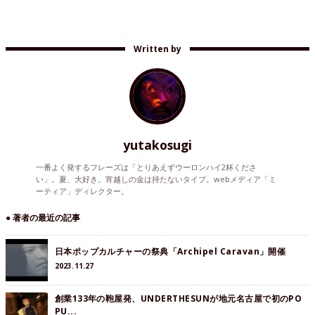
Written by
yutakosugi
一番よく発するフレーズは「とりあえずウーロンハイ2杯くださ
い」。夏、大好き。宵越しの金は持たないタイプ。webメディア「ミ
ーティア」ディレクター。
● 著者の最近の記事
日本ポップカルチャーの祭典「Archipel Caravan」開催
2023.11.27
創業133年の鞄屋発、UNDERTHESUNが地元名古屋で初のPO
PU...