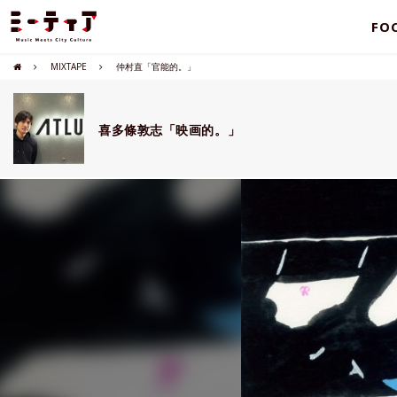
FO
MIXTAPE
仲村直「官能的。」
喜多條敦志「映画的。」