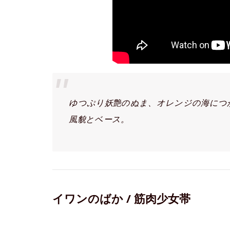
ゆつぷり妖艶のぬま、オレンジの海につ
風貌とベース。
イワンのばか / 筋肉少女帯