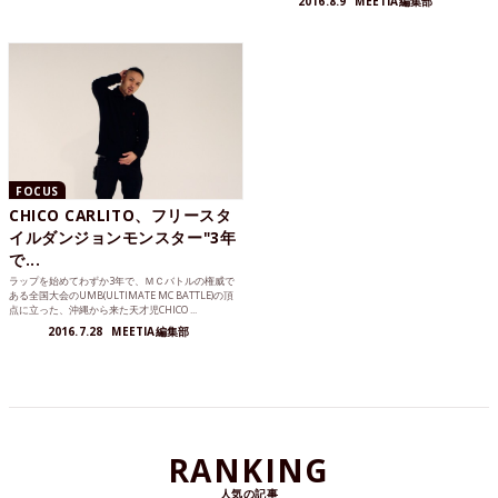
2016.8.9
MEETIA編集部
FOCUS
CHICO CARLITO、フリースタ
イルダンジョンモンスター"3年
で...
ラップを始めてわずか3年で、ＭＣバトルの権威で
ある全国大会のUMB(ULTIMATE MC BATTLE)の頂
点に立った、沖縄から来た天才児CHICO ...
2016.7.28
MEETIA編集部
RANKING
人気の記事