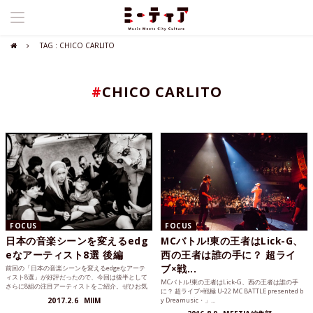
TAG : CHICO CARLITO
#
CHICO CARLITO
FOCUS
FOCUS
日本の音楽シーンを変えるedg
MCバトル!東の王者はLick-G、
eなアーティスト8選 後編
西の王者は誰の手に？ 超ライ
ブ×戦...
前回の「日本の音楽シーンを変えるedgeなアーテ
ィスト8選」が好評だったので、今回は後半として
MCバトル!東の王者はLick-G、西の王者は誰の手
さらに8組の注目アーティストをご紹介。ぜひお気
に？ 超ライブ×戦極 U-22 MC BATTLE presented b
に入りのアーティストを見つけて、さらに深くそ
2017.2.6
MIIM
y Dreamusic・」...
の世界に足を踏み入れてみて欲しい。