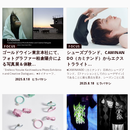
FOCUS
FOCUS
ゴールドウイン東京本社にて、
シューズブランド、CAMINAN
フォトグラファー柏倉陽介によ
DO（カミナンド）からエクス
る写真展＆体験...
トラライト...
「Endless Yosuke Kashiwakura Photo Exhibitio
■CAMINANDO（カミナンド） 日本のシューズブ
n and Creative Dialogues」 ■ネイチャーフ...
ランド。 [ファッションとしてのシューデザイン]
であることに最も重点を置き、シーズンごとに高
2025.8.18
ヒラバヤシ
品質な素...
2025.8.18
ヒラバヤシ