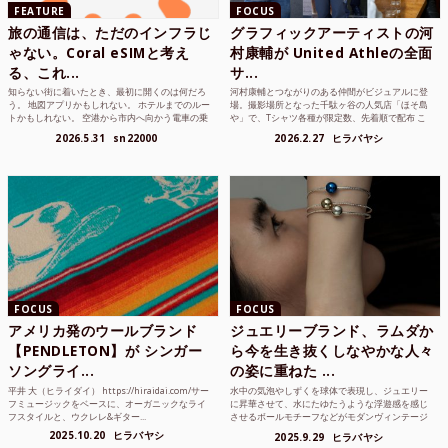
FEATURE
FOCUS
旅の通信は、ただのインフラじ
グラフィックアーティストの河
ゃない。Coral eSIMと考え
村康輔が United Athleの全面
る、これ...
サ...
知らない街に着いたとき、最初に開くのは何だろ
河村康輔とつながりのある仲間がビジュアルに登
う。 地図アプリかもしれない。 ホテルまでのルー
場。撮影場所となった千駄ヶ谷の人気店「ほそ島
トかもしれない。 空港から市内へ向かう電車の乗
や」で、Tシャツ各種が限定数、先着順で配布 こ
り方かもしれな...
れまでUnited...
2026.5.31
sn22000
2026.2.27
ヒラバヤシ
FOCUS
FOCUS
アメリカ発のウールブランド
ジュエリーブランド、ラムダか
【PENDLETON】が シンガー
ら今を生き抜くしなやかな人々
ソングライ...
の姿に重ねた ...
平井 大（ヒライダイ） https://hiraidai.com/サー
水中の気泡やしずくを球体で表現し、ジュエリー
フミュージックをベースに、オーガニックなライ
に昇華させて、水にたゆたうような浮遊感を感じ
フスタイルと、ウクレレ&ギター...
させるボールモチーフなどがモダンヴィンテージ
のような雰囲気も感じ...
2025.10.20
ヒラバヤシ
2025.9.29
ヒラバヤシ