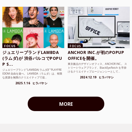
FOCUS
FOCUS
ジュエリーブランドLAMBDA
ANCHOR INC.が初のPOPUP
(ラムダ)が 渋谷パルコでPOPU
OFFICEを開催。
P S...
東京拠点のデザインオフィス、ANCHOR INC.。 ス
トリートウェアブランド、BlackEyePatch を手掛
ジュエリーブランド“LAMBDA( ラムダ))” “PLAYFRE
けるクリエイティブエージェンシーとして...
EDOM 自由を遊べ。 LAMBDA（ラムダ）は、有限
2024.12.19
ヒラバヤシ
な資源を無限のクリエイティブで追...
2025.1.16
ヒラバヤシ
MORE