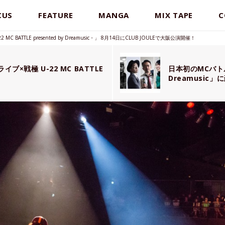
CUS
FEATURE
MANGA
MIX TAPE
C
BATTLE presented by Dreamusic・」 8月14日にCLUB JOULEで大阪公演開催！
ブ×戦極 U-22 MC BATTLE
日本初のMCバトルフ
Dreamusic