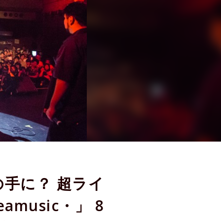
の手に？ 超ライ
reamusic・」 8