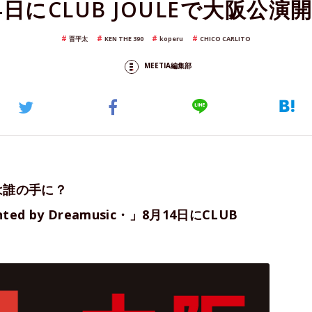
4日にCLUB JOULEで大阪公演
晋平太
KEN THE 390
koperu
CHICO CARLITO
MEETIA編集部
者は誰の手に？
nted by Dreamusic・」8月14日にCLUB