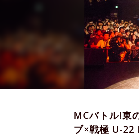
MCバトル!東
ブ×戦極 U-22 M