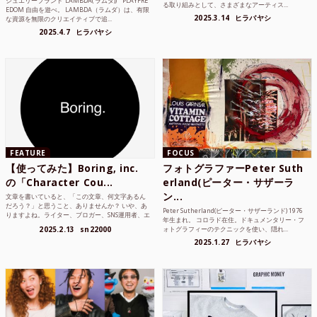
ジュエリーブランド“LAMBDA( ラムダ))” “PLAYFRE
る取り組みとして、さまざまなアーティス...
EDOM 自由を遊べ。 LAMBDA（ラムダ）は、有限
2025.3.14
ヒラバヤシ
な資源を無限のクリエイティブで追...
2025.4.7
ヒラバヤシ
FEATURE
FOCUS
【使ってみた】Boring, inc.
フォトグラファーPeter Suth
の「Character Cou...
erland(ピーター・サザーラ
ン...
文章を書いていると、「この文章、何文字あるん
だろう？」と思うこと、ありませんか？ いや、あ
Peter Sutherland(ピーター・サザーランド) 1976
りますよね。ライター、ブロガー、SNS運用者、エ
年生まれ。 コロラド在住。ドキュメンタリー・フ
ンジニア、学生...
2025.2.13
sn22000
ォトグラフィーのテクニックを使い、隠れ...
2025.1.27
ヒラバヤシ