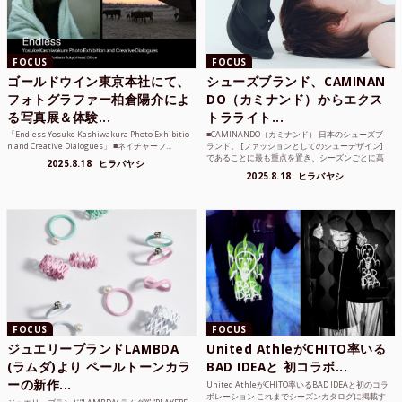
FOCUS
FOCUS
ゴールドウイン東京本社にて、
シューズブランド、CAMINAN
フォトグラファー柏倉陽介によ
DO（カミナンド）からエクス
る写真展＆体験...
トラライト...
「Endless Yosuke Kashiwakura Photo Exhibitio
■CAMINANDO（カミナンド） 日本のシューズブ
n and Creative Dialogues」 ■ネイチャーフ...
ランド。 [ファッションとしてのシューデザイン]
であることに最も重点を置き、シーズンごとに高
2025.8.18
ヒラバヤシ
品質な素...
2025.8.18
ヒラバヤシ
FOCUS
FOCUS
ジュエリーブランドLAMBDA
United AthleがCHITO率いる
(ラムダ)より ペールトーンカラ
BAD IDEAと 初コラボ...
ーの新作...
United AthleがCHITO率いるBAD IDEAと初のコラ
ボレーション これまでシーズンカタログに掲載す