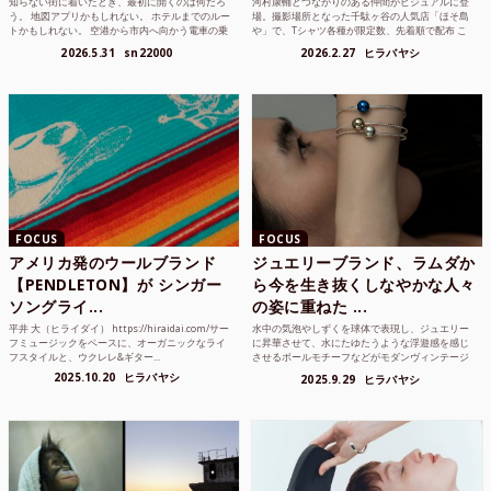
知らない街に着いたとき、最初に開くのは何だろ
河村康輔とつながりのある仲間がビジュアルに登
う。 地図アプリかもしれない。 ホテルまでのルー
場。撮影場所となった千駄ヶ谷の人気店「ほそ島
トかもしれない。 空港から市内へ向かう電車の乗
や」で、Tシャツ各種が限定数、先着順で配布 こ
り方かもしれな...
れまでUnited...
2026.5.31
sn22000
2026.2.27
ヒラバヤシ
FOCUS
FOCUS
アメリカ発のウールブランド
ジュエリーブランド、ラムダか
【PENDLETON】が シンガー
ら今を生き抜くしなやかな人々
ソングライ...
の姿に重ねた ...
平井 大（ヒライダイ） https://hiraidai.com/サー
水中の気泡やしずくを球体で表現し、ジュエリー
フミュージックをベースに、オーガニックなライ
に昇華させて、水にたゆたうような浮遊感を感じ
フスタイルと、ウクレレ&ギター...
させるボールモチーフなどがモダンヴィンテージ
のような雰囲気も感じ...
2025.10.20
ヒラバヤシ
2025.9.29
ヒラバヤシ