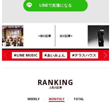
LINEで友達になる
前の記事
次の記事
#LINE MUSIC
#あいみょん
#テラスハウス
#漫
RANKING
人気の記事
WEEKLY
MONTHLY
TOTAL