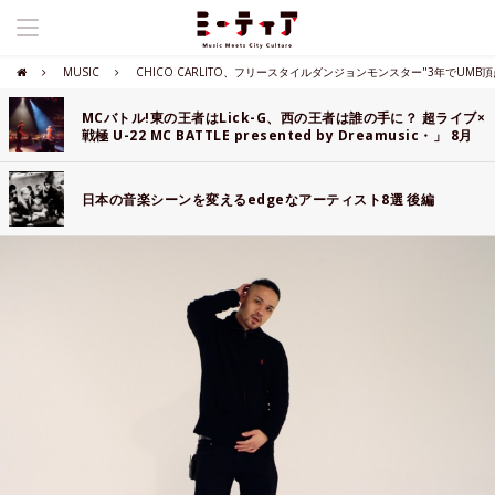
MUSIC
CHICO CARLITO、フリースタイルダンジョンモンスター"3年でUMB
MCバトル!東の王者はLick-G、西の王者は誰の手に？ 超ライブ×
戦極 U-22 MC BATTLE presented by Dreamusic・」 8月
14日にCLUB JOULEで大阪公演開催！
日本の音楽シーンを変えるedgeなアーティスト8選 後編