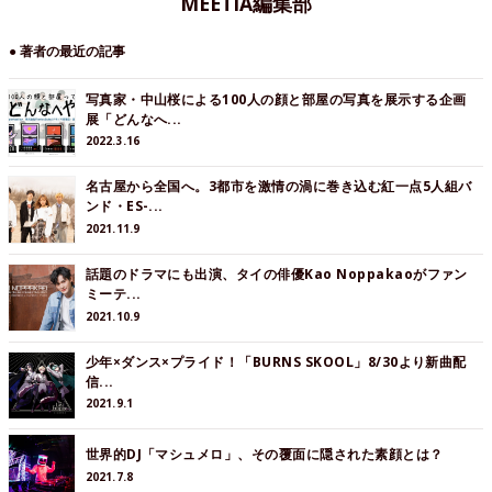
MEETIA編集部
● 著者の最近の記事
写真家・中山桜による100人の顔と部屋の写真を展示する企画
展「どんなへ...
2022.3.16
名古屋から全国へ。3都市を激情の渦に巻き込む紅一点5人組バ
ンド・ES-...
2021.11.9
話題のドラマにも出演、タイの俳優Kao Noppakaoがファン
ミーテ...
2021.10.9
少年×ダンス×プライド！「BURNS SKOOL」8/30より新曲配
信...
2021.9.1
世界的DJ「マシュメロ」、その覆面に隠された素顔とは？
2021.7.8