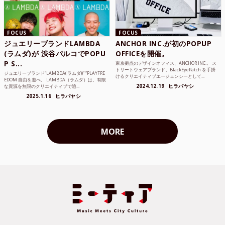
FOCUS
FOCUS
ジュエリーブランドLAMBDA
ANCHOR INC.が初のPOPUP
(ラムダ)が 渋谷パルコでPOPU
OFFICEを開催。
P S...
東京拠点のデザインオフィス、ANCHOR INC.。 ス
トリートウェアブランド、BlackEyePatch を手掛
ジュエリーブランド“LAMBDA( ラムダ))” “PLAYFRE
けるクリエイティブエージェンシーとして...
EDOM 自由を遊べ。 LAMBDA（ラムダ）は、有限
2024.12.19
ヒラバヤシ
な資源を無限のクリエイティブで追...
2025.1.16
ヒラバヤシ
MORE