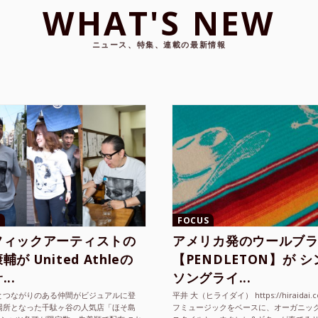
WHAT'S NEW
ニュース、特集、連載の最新情報
FOCUS
フィックアーティストの
アメリカ発のウールブ
が United Athleの
【PENDLETON】が 
..
ソングライ...
とつながりのある仲間がビジュアルに登
平井 大（ヒライダイ） https://hiraidai.
場所となった千駄ヶ谷の人気店「ほそ島
フミュージックをベースに、オーガニッ