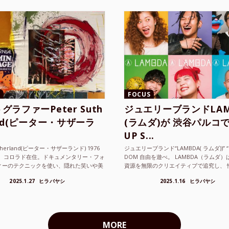
FOCUS
グラファーPeter Suth
ジュエリーブランドLAM
and(ピーター・サザーラ
(ラムダ)が 渋谷パルコで
UP S...
utherland(ピーター・サザーランド) 1976
ジュエリーブランド“LAMBDA( ラムダ))” “P
。 コロラド在住。ドキュメンタリー・フォ
DOM 自由を遊べ。 LAMBDA（ラムダ
ィーのテクニックを使い、隠れた笑いや美
資源を無限のクリエイティブで追究し、 
ているフォトグラファーでフィ...
の枠を超えボーダレスなジュエリ...
2025.1.27
ヒラバヤシ
2025.1.16
ヒラバヤシ
MORE