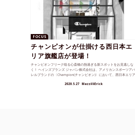
FOCUS
チャンピオンが仕掛ける西日本エ
リア旗艦店が登場！
チャンピオンフリーク唸る心斎橋の熱過ぎる新スポットをお見逃しな
く！ ヘインズブランズ ジャパン株式会社は、アメリカンスポーツア
レルブランドの〈Champion(チャンピオン)〉において、西日本エリア.
2020.5.27
MazzilliErick