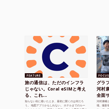
FEATURE
FOCUS
旅の通信は、ただのインフラ
グラ
じゃない。Coral eSIMと考え
河村康輔
る、これ...
全面サ.
知らない街に着いたとき、最初に開くのは何だろ
河村康輔
う。 地図アプリかもしれない。 ホテルまでのルー
場。撮影