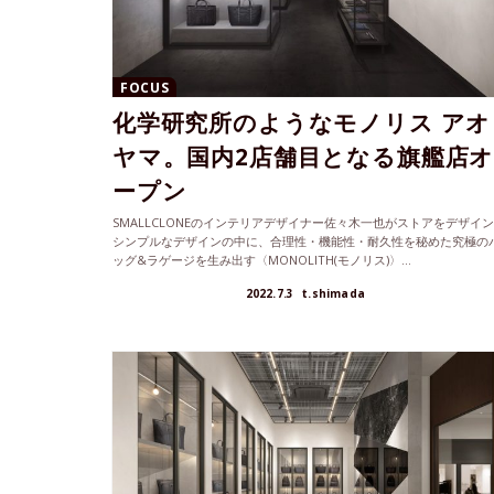
FOCUS
化学研究所のようなモノリス アオ
ヤマ。国内2店舗目となる旗艦店
ープン
SMALLCLONEのインテリアデザイナー佐々木一也がストアをデザイン
シンプルなデザインの中に、合理性・機能性・耐久性を秘めた究極の
ッグ&ラゲージを生み出す〈MONOLITH(モノリス)〉...
2022.7.3
t.shimada