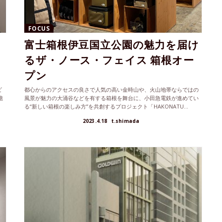
FOCUS
富士箱根伊豆国立公園の魅力を届け
ー
るザ・ノース・フェイス 箱根オー
プン
ビ
都心からのアクセスの良さで人気の高い金時山や、火山地帯ならではの
憶
風景が魅力の大涌谷などを有する箱根を舞台に、小田急電鉄が進めてい
る“新しい箱根の楽しみ方”を共創するプロジェクト「HAKONATU...
2023.4.18
t.shimada