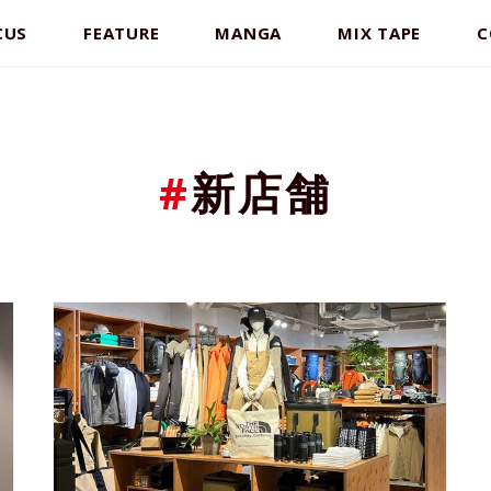
CUS
FEATURE
MANGA
MIX TAPE
C
#
新店舗