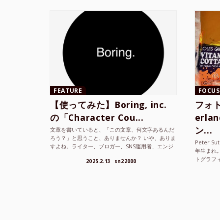
FEATURE
FOCUS
【使ってみた】Boring, inc.
フォト
の「Character Cou...
erl
ン...
文章を書いていると、「この文章、何文字あるんだ
ろう？」と思うこと、ありませんか？ いや、ありま
Peter S
すよね。ライター、ブロガー、SNS運用者、エンジ
年生まれ
ニア、学生… 文字数を意識する仕事やタスクは意外
トグラフ
2025.2.13
sn22000
と多い。で...
を撮り続け