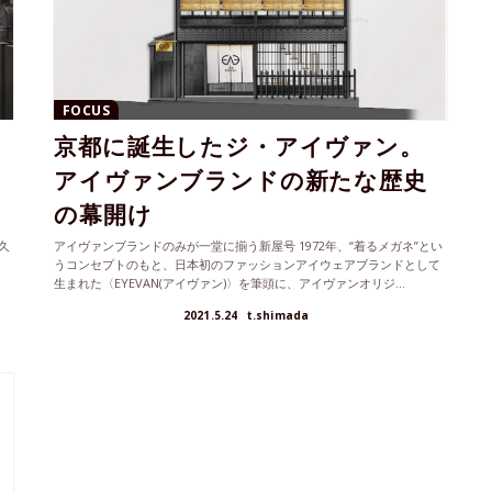
FOCUS
京都に誕生したジ・アイヴァン。
アイヴァンブランドの新たな歴史
の幕開け
久
アイヴァンブランドのみが一堂に揃う新屋号 1972年、“着るメガネ”とい
うコンセプトのもと、日本初のファッションアイウェアブランドとして
生まれた〈EYEVAN(アイヴァン)〉を筆頭に、アイヴァンオリジ...
2021.5.24
t.shimada