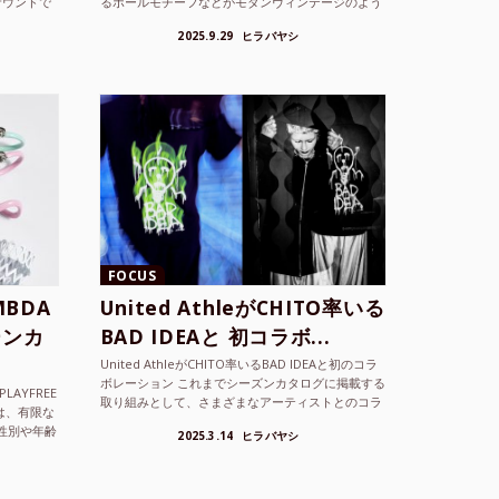
サウンドで
るボールモチーフなどがモダンヴィンテージのよう
な雰囲気も感じさせるLAMBDA の新しいコレクシ
2025.9.29
ヒラバヤシ
ョンを202...
FOCUS
BDA
United AthleがCHITO率いる
ーンカ
BAD IDEAと 初コラボ...
United AthleがCHITO率いるBAD IDEAと初のコラ
ボレーション これまでシーズンカタログに掲載する
LAYFREE
取り組みとして、さまざまなアーティストとのコラ
）は、有限な
ボレーションアイテムを製品見本として作...
性別や年齢
2025.3.14
ヒラバヤシ