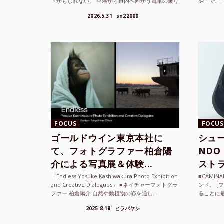
トかもしれない。 空港から市内へ向かう電車の乗り
や」で、
方かもしれない。 あるいは、ひとまず音楽を流し
までUni
2026.5.31
sn22000
て、その街の空...
ざまな...
FOCUS
FOCUS
ゴールドウイン東京本社に
シュー
て、フォトグラファー柏倉陽
ND
介による写真展＆体験...
ストラ
「Endless Yosuke Kashiwakura Photo Exhibition
■CAMI
and Creative Dialogues」 ■ネイチャーフォトグラ
ンド。 [
ファー 柏倉陽介 自然や動植物の姿を通し...
ることに
素材を厳
2025.8.18
ヒラバヤシ
メキ...