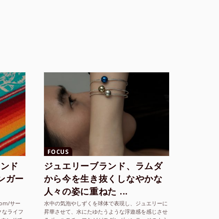
FOCUS
ランド
ジュエリーブランド、ラムダ
シンガー
から今を生き抜くしなやかな
人々の姿に重ねた ...
com/サー
水中の気泡やしずくを球体で表現し、ジュエリーに
クなライフ
昇華させて、水にたゆたうような浮遊感を感じさせ