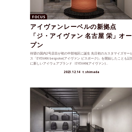
FOCUS
アイヴァンレーベルの新拠点
「ジ・アイヴァン 名古屋 栄」オ
プン
待望の国内2号店目が初の中部地区に誕生 先日初のカスタマイズサー
ス「EYEVAN bespoke(アイヴァン ビスポーク)」を開始したことも記
に新しいアイウェアブランド〈EYEVAN(アイヴァン)...
2023.12.14
t.shimada