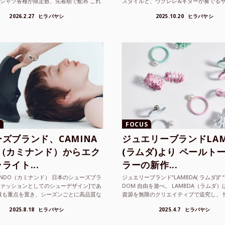
Tシャツ各種が限定数、先着順で配布 これ
スタイルと、ウクレレ&ギターが奏でる
ted Athle（ユナイテッドアスレ）は、さま
注目を集めるシンガ ーソングラ...
2026.2.27
ヒラバヤシ
2025.10.20
ヒラバヤシ
FOCUS
ズブランド、CAMINA
ジュエリーブランドLAM
O（カミナンド）からエク
(ラムダ)より ペールト
ライト...
ラーの新作...
NANDO（カミナンド） 日本のシューズブラ
ジュエリーブランド“LAMBDA( ラムダ))” “P
ファッションとしてのシューデザイン]であ
DOM 自由を遊べ。 LAMBDA（ラムダ
最も重点を置き、シーズンごとに高品質な
資源を無限のクリエイティブで追究し、 
選し、伝統的な靴作りの技術を今でも持つ
の枠を超えボーダレスなジュエリ...
2025.8.18
ヒラバヤシ
2025.4.7
ヒラバヤシ