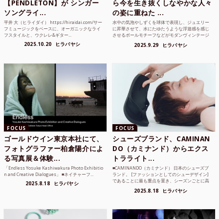
【PENDLETON】が シンガー
ら今を生き抜くしなやかな人々
ソングライ...
の姿に重ねた ...
平井 大（ヒライダイ） https://hiraidai.com/サー
水中の気泡やしずくを球体で表現し、ジュエリー
フミュージックをベースに、オーガニックなライ
に昇華させて、水にたゆたうような浮遊感を感じ
フスタイルと、ウクレレ&ギター...
させるボールモチーフなどがモダンヴィンテージ
のような雰囲気も感じ...
2025.10.20
ヒラバヤシ
2025.9.29
ヒラバヤシ
FOCUS
FOCUS
ゴールドウイン東京本社にて、
シューズブランド、CAMINAN
フォトグラファー柏倉陽介によ
DO（カミナンド）からエクス
る写真展＆体験...
トラライト...
「Endless Yosuke Kashiwakura Photo Exhibitio
■CAMINANDO（カミナンド） 日本のシューズブ
n and Creative Dialogues」 ■ネイチャーフ...
ランド。 [ファッションとしてのシューデザイン]
であることに最も重点を置き、シーズンごとに高
2025.8.18
ヒラバヤシ
品質な素...
2025.8.18
ヒラバヤシ