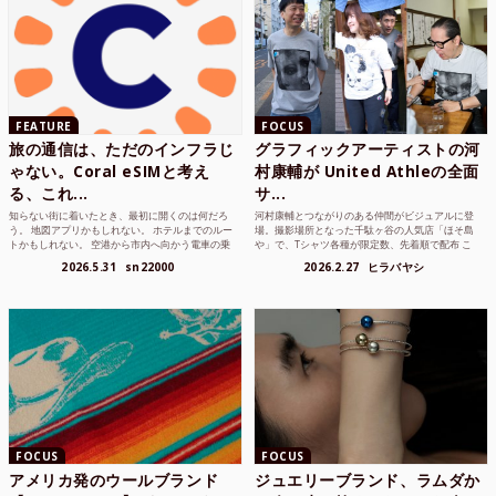
FEATURE
FOCUS
旅の通信は、ただのインフラじ
グラフィックアーティストの河
ゃない。Coral eSIMと考え
村康輔が United Athleの全面
る、これ...
サ...
知らない街に着いたとき、最初に開くのは何だろ
河村康輔とつながりのある仲間がビジュアルに登
う。 地図アプリかもしれない。 ホテルまでのルー
場。撮影場所となった千駄ヶ谷の人気店「ほそ島
トかもしれない。 空港から市内へ向かう電車の乗
や」で、Tシャツ各種が限定数、先着順で配布 こ
り方かもしれな...
れまでUnited...
2026.5.31
sn22000
2026.2.27
ヒラバヤシ
FOCUS
FOCUS
アメリカ発のウールブランド
ジュエリーブランド、ラムダか