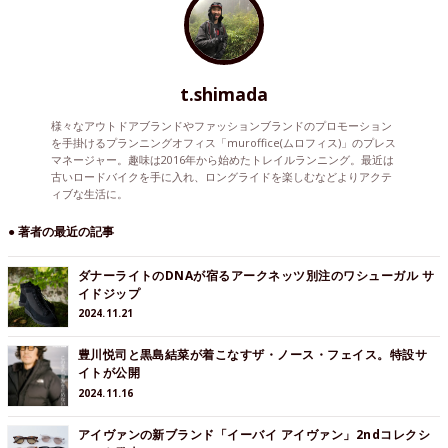
t.shimada
様々なアウトドアブランドやファッションブランドのプロモーション
を手掛けるプランニングオフィス「muroffice(ムロフィス)」のプレス
マネージャー。趣味は2016年から始めたトレイルランニング。最近は
古いロードバイクを手に入れ、ロングライドを楽しむなどよりアクテ
ィブな生活に。
● 著者の最近の記事
ダナーライトのDNAが宿るアークネッツ別注のワシューガル サ
イドジップ
2024.11.21
豊川悦司と黒島結菜が着こなすザ・ノース・フェイス。特設サ
イトが公開
2024.11.16
アイヴァンの新ブランド「イーバイ アイヴァン」2ndコレクシ