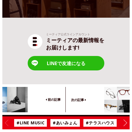
ミーティア公式ラインアカウント
ミーティアの最新情報を
お届けします!
LINEで友達になる
前の記事
次の記事
#LINE MUSIC
#あいみょん
#テラスハウス
#漫