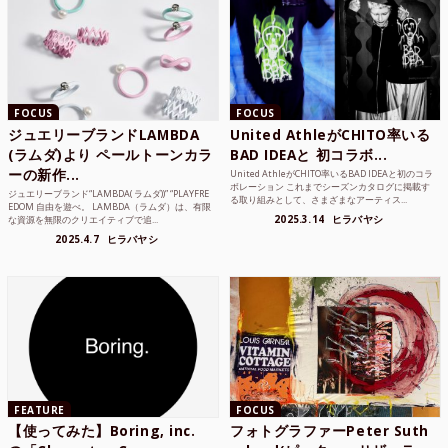
FOCUS
FOCUS
ジュエリーブランドLAMBDA
United AthleがCHITO率いる
(ラムダ)より ペールトーンカラ
BAD IDEAと 初コラボ...
ーの新作...
United AthleがCHITO率いるBAD IDEAと初のコラ
ボレーション これまでシーズンカタログに掲載す
ジュエリーブランド“LAMBDA( ラムダ))” “PLAYFRE
る取り組みとして、さまざまなアーティス...
EDOM 自由を遊べ。 LAMBDA（ラムダ）は、有限
2025.3.14
ヒラバヤシ
な資源を無限のクリエイティブで追...
2025.4.7
ヒラバヤシ
FEATURE
FOCUS
【使ってみた】Boring, inc.
フォトグラファーPeter Suth