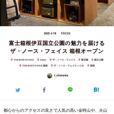
2023.4.18
FOCUS
富士箱根伊豆国立公園の魅力を届ける
ザ・ノース・フェイス 箱根オープン
THE NORTH FACE
news
ザ・ノース・フェイス
新店舗
国立公園
THE NORTH FACE 箱根
ザ・ノース・フェイス ハコネ
箱根
t.shimada
都心からのアクセスの良さで人気の高い金時山や、火山