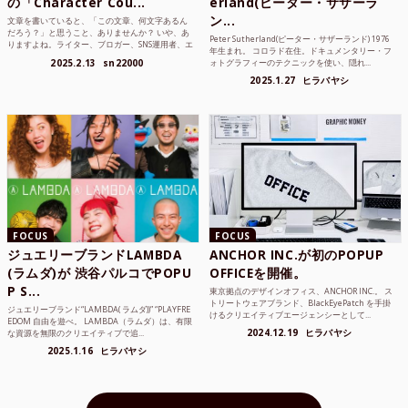
の「Character Cou...
erland(ピーター・サザーラ
ン...
文章を書いていると、「この文章、何文字あるん
だろう？」と思うこと、ありませんか？ いや、あ
Peter Sutherland(ピーター・サザーランド) 1976
りますよね。ライター、ブロガー、SNS運用者、エ
年生まれ。 コロラド在住。ドキュメンタリー・フ
ンジニア、学生...
2025.2.13
sn22000
ォトグラフィーのテクニックを使い、隠れ...
2025.1.27
ヒラバヤシ
FOCUS
FOCUS
ジュエリーブランドLAMBDA
ANCHOR INC.が初のPOPUP
(ラムダ)が 渋谷パルコでPOPU
OFFICEを開催。
P S...
東京拠点のデザインオフィス、ANCHOR INC.。 ス
トリートウェアブランド、BlackEyePatch を手掛
ジュエリーブランド“LAMBDA( ラムダ))” “PLAYFRE
けるクリエイティブエージェンシーとして...
EDOM 自由を遊べ。 LAMBDA（ラムダ）は、有限
2024.12.19
ヒラバヤシ
な資源を無限のクリエイティブで追...
2025.1.16
ヒラバヤシ