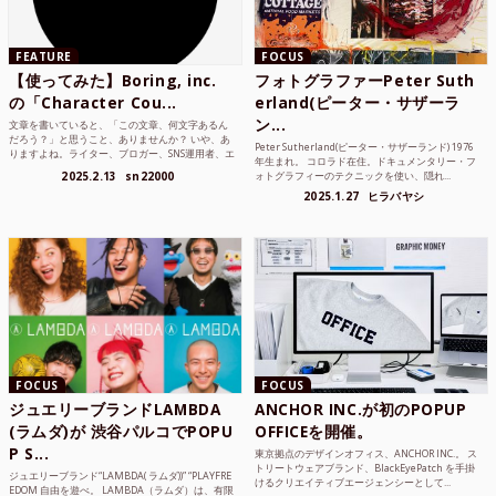
FEATURE
FOCUS
【使ってみた】Boring, inc.
フォトグラファーPeter Suth
の「Character Cou...
erland(ピーター・サザーラ
ン...
文章を書いていると、「この文章、何文字あるん
だろう？」と思うこと、ありませんか？ いや、あ
Peter Sutherland(ピーター・サザーランド) 1976
りますよね。ライター、ブロガー、SNS運用者、エ
年生まれ。 コロラド在住。ドキュメンタリー・フ
ンジニア、学生...
2025.2.13
sn22000
ォトグラフィーのテクニックを使い、隠れ...
2025.1.27
ヒラバヤシ
FOCUS
FOCUS
ジュエリーブランドLAMBDA
ANCHOR INC.が初のPOPUP
(ラムダ)が 渋谷パルコでPOPU
OFFICEを開催。
P S...
東京拠点のデザインオフィス、ANCHOR INC.。 ス
トリートウェアブランド、BlackEyePatch を手掛
ジュエリーブランド“LAMBDA( ラムダ))” “PLAYFRE
けるクリエイティブエージェンシーとして...
EDOM 自由を遊べ。 LAMBDA（ラムダ）は、有限