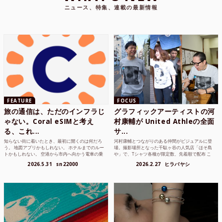
ニュース、特集、連載の最新情報
FEATURE
FOCUS
旅の通信は、ただのインフラじ
グラフィックアーティストの河
ゃない。Coral eSIMと考え
村康輔が United Athleの全面
る、これ...
サ...
知らない街に着いたとき、最初に開くのは何だろ
河村康輔とつながりのある仲間がビジュアルに登
う。 地図アプリかもしれない。 ホテルまでのルー
場。撮影場所となった千駄ヶ谷の人気店「ほそ島
トかもしれない。 空港から市内へ向かう電車の乗
や」で、Tシャツ各種が限定数、先着順で配布 こ
り方かもしれな...
れまでUnited...
2026.5.31
sn22000
2026.2.27
ヒラバヤシ