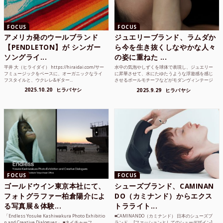
FOCUS
FOCUS
アメリカ発のウールブランド
ジュエリーブランド、ラムダか
【PENDLETON】が シンガー
ら今を生き抜くしなやかな人々
ソングライ...
の姿に重ねた ...
平井 大（ヒライダイ） https://hiraidai.com/サー
水中の気泡やしずくを球体で表現し、ジュエリー
フミュージックをベースに、オーガニックなライ
に昇華させて、水にたゆたうような浮遊感を感じ
フスタイルと、ウクレレ&ギター...
させるボールモチーフなどがモダンヴィンテージ
のような雰囲気も感じ...
2025.10.20
ヒラバヤシ
2025.9.29
ヒラバヤシ
FOCUS
FOCUS
ゴールドウイン東京本社にて、
シューズブランド、CAMINAN
フォトグラファー柏倉陽介によ
DO（カミナンド）からエクス
る写真展＆体験...
トラライト...
「Endless Yosuke Kashiwakura Photo Exhibitio
■CAMINANDO（カミナンド） 日本のシューズブ
n and Creative Dialogues」 ■ネイチャーフ...
ランド。 [ファッションとしてのシューデザイン]