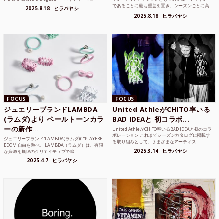
であることに最も重点を置き、シーズンごとに高
2025.8.18
ヒラバヤシ
品質な素...
2025.8.18
ヒラバヤシ
FOCUS
FOCUS
ジュエリーブランドLAMBDA
United AthleがCHITO率いる
(ラムダ)より ペールトーンカラ
BAD IDEAと 初コラボ...
ーの新作...
United AthleがCHITO率いるBAD IDEAと初のコラ
ボレーション これまでシーズンカタログに掲載す
ジュエリーブランド“LAMBDA( ラムダ))” “PLAYFRE
る取り組みとして、さまざまなアーティス...
EDOM 自由を遊べ。 LAMBDA（ラムダ）は、有限
2025.3.14
ヒラバヤシ
な資源を無限のクリエイティブで追...
2025.4.7
ヒラバヤシ