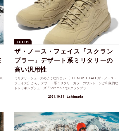
FOCUS
ザ・ノース・フェイス「スクラン
E
ブラー」デザート系ミリタリーの
高い汎用性
未
ミリタリーシューズのような佇まい 〈THE NORTH FACE(ザ・ノース・
ノ
フェイス)〉から、デザート系ミリタリーカラーのワントーンが印象的な
トレッキングシューズ「Scrambler(スクランブラー...
2021.10.11
t.shimada