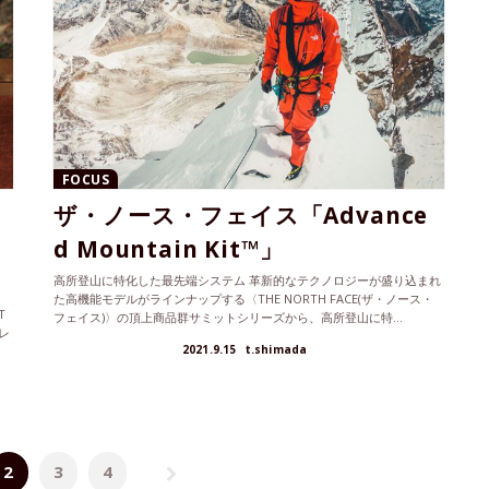
FOCUS
ザ・ノース・フェイス「Advance
d Mountain Kit™」
高所登山に特化した最先端システム 革新的なテクノロジーが盛り込まれ
た高機能モデルがラインナップする〈THE NORTH FACE(ザ・ノース・
T
フェイス)〉の頂上商品群サミットシリーズから、高所登山に特...
レ
2021.9.15
t.shimada
2
3
4