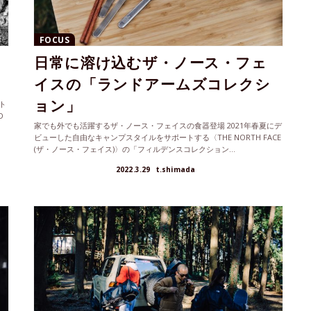
FOCUS
な
日常に溶け込むザ・ノース・フェ
イスの「ランドアームズコレクシ
ョン」
ト
D
家でも外でも活躍するザ・ノース・フェイスの食器登場 2021年春夏にデ
ビューした自由なキャンプスタイルをサポートする〈THE NORTH FACE
(ザ・ノース・フェイス)〉の「フィルデンスコレクション...
2022.3.29
t.shimada