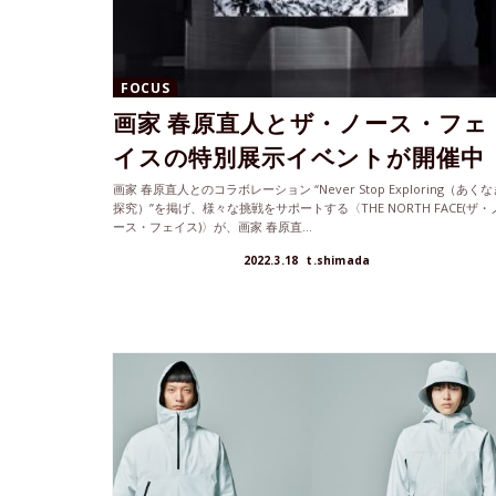
FOCUS
画家 春原直人とザ・ノース・フェ
イスの特別展示イベントが開催中
画家 春原直人とのコラボレーション “Never Stop Exploring（あくな
探究）”を掲げ、様々な挑戦をサポートする〈THE NORTH FACE(ザ・
ース・フェイス)〉が、画家 春原直...
2022.3.18
t.shimada