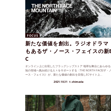
FOCUS
新たな価値を創出。ラジオドラマ
もあるザ・ノース・フェイスの新
C
オンライン上に出現したフラッグシップストア 地球を舞台にあらゆる
知の領域へ挑み続ける人々をサポートする〈THE NORTH FACE(ザ・
ース・フェイス)〉が、新たな価値の創出を目指しECサイト上...
2021.10.31
t.shimada