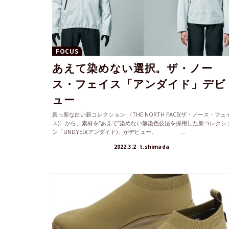
FOCUS
あえて染めない選択。ザ・ノー
ス・フェイス「アンダイド」デビ
ュー
真っ新な白い新コレクション 〈THE NORTH FACE(ザ・ノース・フェ
ス)〉から、素材を“あえて”染めない無染色技法を採用した新コレクシ
ン「UNDYED(アンダイド)」がデビュー。 ...
2022.3.2
t.shimada