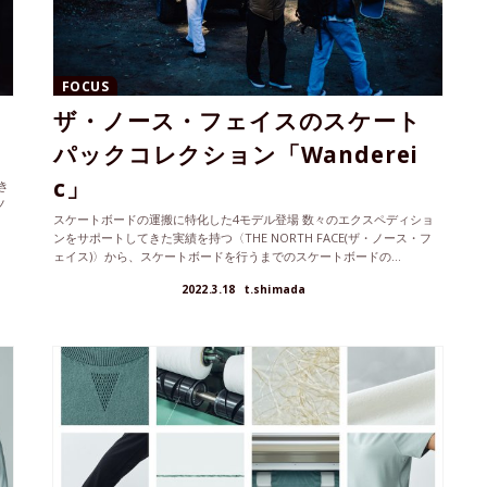
FOCUS
ザ・ノース・フェイスのスケート
パックコレクション「Wanderei
c」
き
ノ
スケートボードの運搬に特化した4モデル登場 数々のエクスペディショ
ンをサポートしてきた実績を持つ〈THE NORTH FACE(ザ・ノース・フ
ェイス)〉から、スケートボードを行うまでのスケートボードの...
2022.3.18
t.shimada