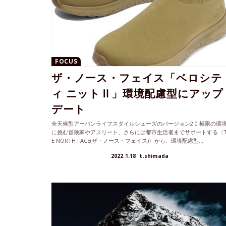
FOCUS
ザ・ノース・フェイス「ベロシテ
ィ ニットⅡ」環境配慮型にアップ
デート
全天候型アーバンライフスタイルシューズのバージョン2.0 極限の環
に挑む冒険家やアスリート、さらには都市生活者までサポートする〈T
E NORTH FACE(ザ・ノース・フェイス)〉から、環境配慮型...
2022.1.18
t.shimada