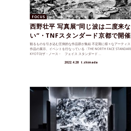
FOCUS
西野壮平 写真展“同じ波は二度来
い”・TNFスタンダード京都で開催
観るものを引き込む圧倒的な作品群が集結 不定期に様々なアーティス
作品の展示、イベントを行なっている〈THE NORTH FACE STANDAR
KYOTO(ザ・ノース・ フェイス スタンダード ...
2022.4.28
t.shimada