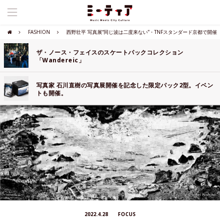
FASHION
西野壮平 写真展“同じ波は二度来ない”・TNFスタンダード京都で開催
ザ・ノース・フェイスのスケートパックコレクション
「Wandereic」
写真家 石川直樹の写真展開催を記念した限定パック2型。イベン
トも開催。
2022.4.28
FOCUS