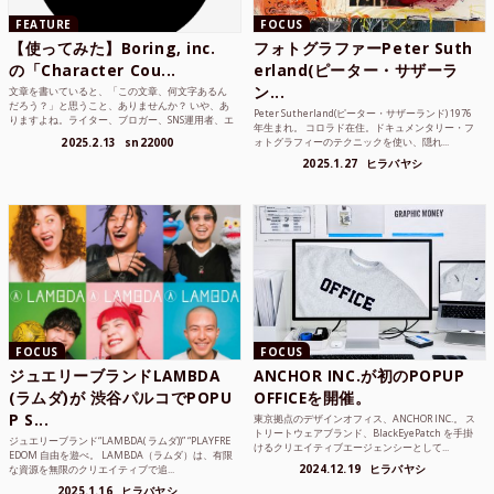
FEATURE
FOCUS
【使ってみた】Boring, inc.
フォトグラファーPeter Suth
の「Character Cou...
erland(ピーター・サザーラ
ン...
文章を書いていると、「この文章、何文字あるん
だろう？」と思うこと、ありませんか？ いや、あ
Peter Sutherland(ピーター・サザーランド) 1976
りますよね。ライター、ブロガー、SNS運用者、エ
年生まれ。 コロラド在住。ドキュメンタリー・フ
ンジニア、学生...
2025.2.13
sn22000
ォトグラフィーのテクニックを使い、隠れ...
2025.1.27
ヒラバヤシ
FOCUS
FOCUS
ジュエリーブランドLAMBDA
ANCHOR INC.が初のPOPUP
(ラムダ)が 渋谷パルコでPOPU
OFFICEを開催。
P S...
東京拠点のデザインオフィス、ANCHOR INC.。 ス
トリートウェアブランド、BlackEyePatch を手掛
ジュエリーブランド“LAMBDA( ラムダ))” “PLAYFRE
けるクリエイティブエージェンシーとして...
EDOM 自由を遊べ。 LAMBDA（ラムダ）は、有限
2024.12.19
ヒラバヤシ
な資源を無限のクリエイティブで追...
2025.1.16
ヒラバヤシ