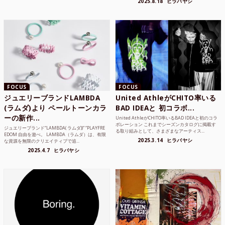
2025.8.18
ヒラバヤシ
FOCUS
FOCUS
ジュエリーブランドLAMBDA
United AthleがCHITO率いる
(ラムダ)より ペールトーンカラ
BAD IDEAと 初コラボ...
ーの新作...
United AthleがCHITO率いるBAD IDEAと初のコラ
ボレーション これまでシーズンカタログに掲載す
ジュエリーブランド“LAMBDA( ラムダ))” “PLAYFRE
る取り組みとして、さまざまなアーティス...
EDOM 自由を遊べ。 LAMBDA（ラムダ）は、有限
2025.3.14
ヒラバヤシ
な資源を無限のクリエイティブで追...
2025.4.7
ヒラバヤシ