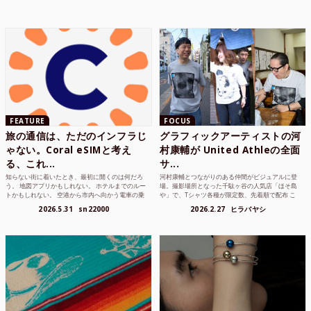
FEATURE
FOCUS
旅の通信は、ただのインフラじ
グラフィックアーティストの河
ゃない。Coral eSIMと考え
村康輔が United Athleの全面
る、これ...
サ...
知らない街に着いたとき、最初に開くのは何だろ
河村康輔とつながりのある仲間がビジュアルに登
う。 地図アプリかもしれない。 ホテルまでのルー
場。撮影場所となった千駄ヶ谷の人気店「ほそ島
トかもしれない。 空港から市内へ向かう電車の乗
や」で、Tシャツ各種が限定数、先着順で配布 こ
り方かもしれな...
れまでUnited...
2026.5.31
sn22000
2026.2.27
ヒラバヤシ