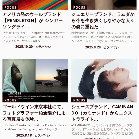
FOCUS
FOCUS
アメリカ発のウールブランド
ジュエリーブランド、ラムダか
【PENDLETON】が シンガー
ら今を生き抜くしなやかな人々
ソングライ...
の姿に重ねた ...
平井 大（ヒライダイ） https://hiraidai.com/サー
水中の気泡やしずくを球体で表現し、ジュエリー
フミュージックをベースに、オーガニックなライ
に昇華させて、水にたゆたうような浮遊感を感じ
フスタイルと、ウクレレ&ギター...
させるボールモチーフなどがモダンヴィンテージ
のような雰囲気も感じ...
2025.10.20
ヒラバヤシ
2025.9.29
ヒラバヤシ
FOCUS
FOCUS
ゴールドウイン東京本社にて、
シューズブランド、CAMINAN
フォトグラファー柏倉陽介によ
DO（カミナンド）からエクス
る写真展＆体験...
トラライト...
「Endless Yosuke Kashiwakura Photo Exhibitio
■CAMINANDO（カミナンド） 日本のシューズブ
n and Creative Dialogues」 ■ネイチャーフ...
ランド。 [ファッションとしてのシューデザイン]
であることに最も重点を置き、シーズンごとに高
2025.8.18
ヒラバヤシ
品質な素...