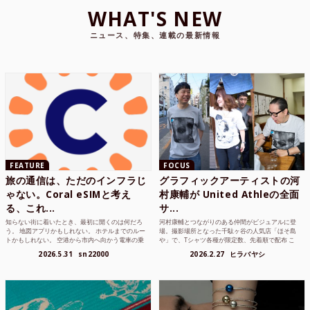
WHAT'S NEW
ニュース、特集、連載の最新情報
FEATURE
FOCUS
旅の通信は、ただのインフラじ
グラフィックアーティストの河
ゃない。Coral eSIMと考え
村康輔が United Athleの全面
る、これ...
サ...
知らない街に着いたとき、最初に開くのは何だろ
河村康輔とつながりのある仲間がビジュアルに登
う。 地図アプリかもしれない。 ホテルまでのルー
場。撮影場所となった千駄ヶ谷の人気店「ほそ島
トかもしれない。 空港から市内へ向かう電車の乗
や」で、Tシャツ各種が限定数、先着順で配布 こ
り方かもしれな...
れまでUnited...
2026.5.31
sn22000
2026.2.27
ヒラバヤシ