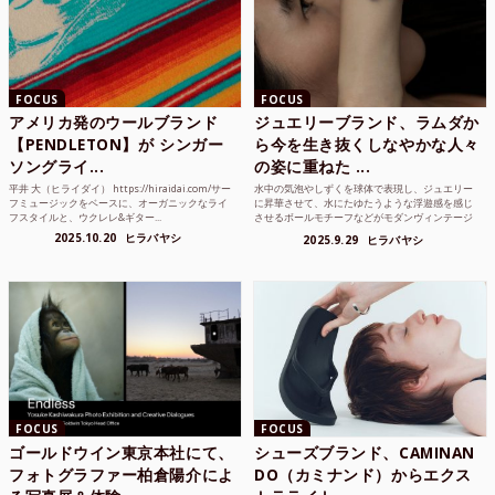
FOCUS
FOCUS
アメリカ発のウールブランド
ジュエリーブランド、ラムダか
【PENDLETON】が シンガー
ら今を生き抜くしなやかな人々
ソングライ...
の姿に重ねた ...
平井 大（ヒライダイ） https://hiraidai.com/サー
水中の気泡やしずくを球体で表現し、ジュエリー
フミュージックをベースに、オーガニックなライ
に昇華させて、水にたゆたうような浮遊感を感じ
フスタイルと、ウクレレ&ギター...
させるボールモチーフなどがモダンヴィンテージ
のような雰囲気も感じ...
2025.10.20
ヒラバヤシ
2025.9.29
ヒラバヤシ
FOCUS
FOCUS
ゴールドウイン東京本社にて、
シューズブランド、CAMINAN
フォトグラファー柏倉陽介によ
DO（カミナンド）からエクス