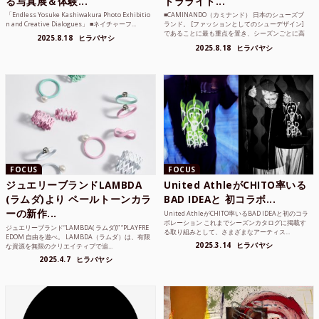
る写真展＆体験...
トラライト...
「Endless Yosuke Kashiwakura Photo Exhibitio
■CAMINANDO（カミナンド） 日本のシューズブ
n and Creative Dialogues」 ■ネイチャーフ...
ランド。 [ファッションとしてのシューデザイン]
であることに最も重点を置き、シーズンごとに高
2025.8.18
ヒラバヤシ
品質な素...
2025.8.18
ヒラバヤシ
FOCUS
FOCUS
ジュエリーブランドLAMBDA
United AthleがCHITO率いる
(ラムダ)より ペールトーンカラ
BAD IDEAと 初コラボ...
ーの新作...
United AthleがCHITO率いるBAD IDEAと初のコラ
ボレーション これまでシーズンカタログに掲載す
ジュエリーブランド“LAMBDA( ラムダ))” “PLAYFRE
る取り組みとして、さまざまなアーティス...
EDOM 自由を遊べ。 LAMBDA（ラムダ）は、有限
2025.3.14
ヒラバヤシ
な資源を無限のクリエイティブで追...
2025.4.7
ヒラバヤシ