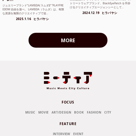
トリートウェアブランド、BlackEyePatch を手掛
ジュエリーブランド“LAMBDA( ラムダ))” “PLAYFRE
けるクリエイティブエージェンシーとして...
EDOM 自由を遊べ。 LAMBDA（ラムダ）は、有限
2024.12.19
ヒラバヤシ
な資源を無限のクリエイティブで追...
2025.1.16
ヒラバヤシ
MORE
FOCUS
MUSIC
MOVIE
ART/DESIGN
BOOK
FASHION
CITY
FEATURE
INTERVIEW
EVENT