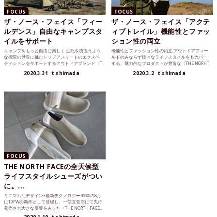
FOCUS
FOCUS
ザ・ノース・フェイス「フィー
ザ・ノース・フェイス「アクテ
ルデンス」自由なキャンプスタ
ィブトレイル」機能性とファッ
イルをサポート
ション性の両立
キャンプをもっと自由に楽しく 生死を彷徨うよう
機能性とファッション性の両立 アウトドアフィー
な極限の世界に挑むトップアスリートのエクスペ
ルドのみならず様々なライフスタイルをもカバー
ディションをサポートするアウトドアブランド〈T
する、魅力的なプロダクトが豊富な〈THE NORHT
HE NORTH...
FACE...
2020.3.31
t.shimada
2020.3.2
t.shimada
FOCUS
THE NORTH FACEの全天候型
ライフスタイルシューズがつい
に。...
ミニマムなデザイン×最新テクノロジー 昨年の8月
に19FWの新作として登場し、一部直営店にて先行
発売され大きな反響をみせた〈THE NORTH FACE...