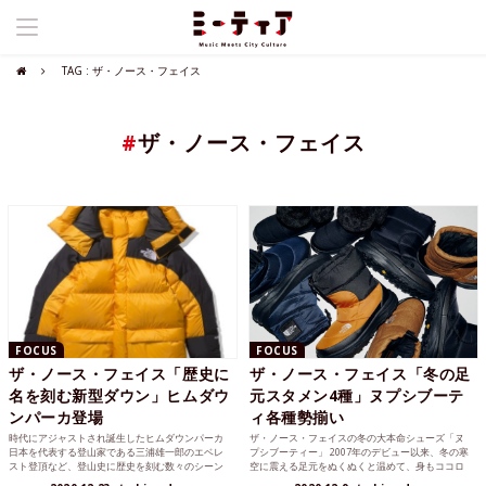
TAG : ザ・ノース・フェイス
#
ザ・ノース・フェイス
FOCUS
FOCUS
ザ・ノース・フェイス「歴史に
ザ・ノース・フェイス「冬の足
名を刻む新型ダウン」ヒムダウ
元スタメン4種」ヌプシブーテ
ンパーカ登場
ィ各種勢揃い
時代にアジャストされ誕生したヒムダウンパーカ
ザ・ノース・フェイスの冬の大本命シューズ「ヌ
日本を代表する登山家である三浦雄一郎のエベレ
プシブーティー」 2007年のデビュー以来、冬の寒
スト登頂など、登山史に歴史を刻む数々のシーン
空に震える足元をぬくぬくと温めて、身もココロ
をサポートしてきた...
も寒さから守っ...