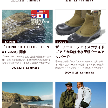
2020.12.23
t.shimada
2020.12.9
t.shimada
FEATURE
FOCUS
「THINK SOUTH FOR THE NE
ザ・ノース・フェイスのサイド
XT 2020」開催
ゴア「今季は撥水圧縮ウールア
ッパーで」
「THINK SOUTHの日」として記念日登録された12
月11日 誰もが実感している地球環境の悪化という
寒冷地の名物ブーツ「スノーショット」がリデザ
現実を前に昨年スタートした、環境と平和の大切
イン 様々なフィールドで活躍するアイテムが魅力
さ、...
2020.12.2
t.shimada
的なアウトドアブランド〈THE NORTH FACE(ザ・
ノー...
2020.11.25
t.shimada