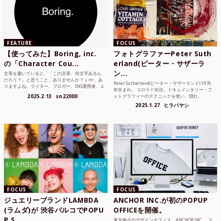
FEATURE
FOCUS
【使ってみた】Boring, inc.
フォトグラファーPeter Suth
の「Character Cou...
erland(ピーター・サザーラ
ン...
文章を書いていると、「この文章、何文字あるん
だろう？」と思うこと、ありませんか？ いや、あ
Peter Sutherland(ピーター・サザーランド) 1976
りますよね。ライター、ブロガー、SNS運用者、エ
年生まれ。 コロラド在住。ドキュメンタリー・フ
ンジニア、学生...
2025.2.13
sn22000
ォトグラフィーのテクニックを使い、隠れ...
2025.1.27
ヒラバヤシ
FOCUS
FOCUS
ジュエリーブランドLAMBDA
ANCHOR INC.が初のPOPUP
(ラムダ)が 渋谷パルコでPOPU
OFFICEを開催。
P S...
東京拠点のデザインオフィス、ANCHOR INC.。 ス