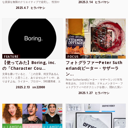
な資源を無限のクリエイティブで追究し、 性別や
2025.3.14
ヒラバヤシ
年齢の枠を超えボーダレスなジュエリ...
2025.4.7
ヒラバヤシ
FEATURE
FOCUS
【使ってみた】Boring, inc.
フォトグラファーPeter Suth
の「Character Cou...
erland(ピーター・サザーラ
ン...
文章を書いていると、「この文章、何文字あるん
だろう？」と思うこと、ありませんか？ いや、あ
Peter Sutherland(ピーター・サザーランド) 1976
りますよね。ライター、ブロガー、SNS運用者、エ
年生まれ。 コロラド在住。ドキュメンタリー・フ
ンジニア、学生… 文字数を意識する仕事やタスク
2025.2.13
sn22000
ォトグラフィーのテクニックを使い、隠れた笑い
は意外と多い。で...
や美を撮り続けているフォトグラファーでフィ...
2025.1.27
ヒラバヤシ