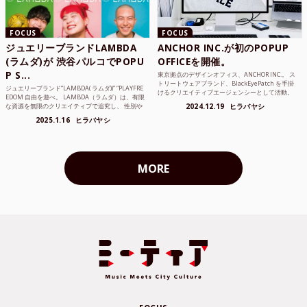
FOCUS
FOCUS
ジュエリーブランドLAMBDA
ANCHOR INC.が初のPOPUP
(ラムダ)が 渋谷パルコでPOPU
OFFICEを開催。
P S...
東京拠点のデザインオフィス、ANCHOR INC.。 ス
トリートウェアブランド、BlackEyePatch を手掛
ジュエリーブランド“LAMBDA( ラムダ))” “PLAYFRE
けるクリエイティブエージェンシーとして活動。
EDOM 自由を遊べ。 LAMBDA（ラムダ）は、有限
Mercedes Anchor inc. ...
な資源を無限のクリエイティブで追究し、 性別や
2024.12.19
ヒラバヤシ
年齢の枠を超えボーダレスなジュエリ...
2025.1.16
ヒラバヤシ
MORE