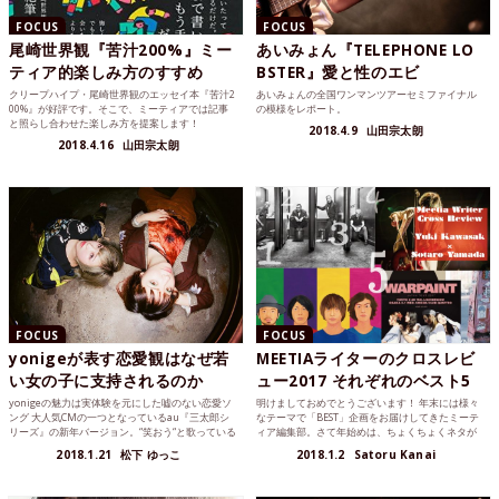
FOCUS
FOCUS
尾崎世界観『苦汁200%』ミー
あいみょん『TELEPHONE LO
ティア的楽しみ方のすすめ
BSTER』愛と性のエビ
クリープハイプ・尾崎世界観のエッセイ本『苦汁2
あいみょんの全国ワンマンツアーセミファイナル
00%』が好評です。そこで、ミーティアでは記事
の模様をレポート。
と照らし合わせた楽しみ方を提案します！
2018.4.9
山田宗太朗
2018.4.16
山田宗太朗
FOCUS
FOCUS
yonigeが表す恋愛観はなぜ若
MEETIAライターのクロスレビ
い女の子に支持されるのか
ュー2017 それぞれのベスト5
yonigeの魅力は実体験を元にした嘘のない恋愛ソ
明けましておめでとうございます！ 年末には様々
ング 大人気CMの一つとなっているau『三太郎シ
なテーマで「BEST」企画をお届けしてきたミーテ
リーズ』の新年バージョン。“笑おう“と歌っている
ィア編集部。さて年始めは、ちょくちょくネタが
のは誰？とSNSでも話題沸騰。その人物とは、あの
被るライターによるクロスレビュー企画をどう
2018.1.21
松下 ゆっこ
2018.1.2
Satoru Kanai
人気実...
ぞ。ミーティアのカル...