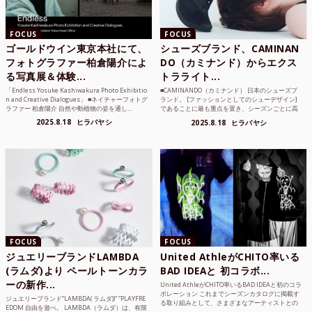
FOCUS
FOCUS
ゴールドウイン東京本社にて、
シューズブランド、CAMINAN
フォトグラファー柏倉陽介によ
DO（カミナンド）からエクス
る写真展＆体験...
トラライト...
「Endless Yosuke Kashiwakura Photo Exhibitio
■CAMINANDO（カミナンド） 日本のシューズブ
n and Creative Dialogues」 ■ネイチャーフォトグ
ランド。 [ファッションとしてのシューデザイン]
ラファー 柏倉陽介 自然や動植物の姿を通し...
であることに最も重点を置き、シーズンごとに高
品質な素材を厳選し、伝統的な靴作りの技術を今
2025.8.18
ヒラバヤシ
2025.8.18
ヒラバヤシ
でも持つメキ...
FOCUS
FOCUS
ジュエリーブランドLAMBDA
United AthleがCHITO率いる
(ラムダ)より ペールトーンカラ
BAD IDEAと 初コラボ...
ーの新作...
United AthleがCHITO率いるBAD IDEAと初のコラ
ボレーション これまでシーズンカタログに掲載す
ジュエリーブランド“LAMBDA( ラムダ))” “PLAYFRE
る取り組みとして、さまざまなアーティストとの
EDOM 自由を遊べ。 LAMBDA（ラムダ）は、有限
コラボレーションアイテムを製品見本として作...