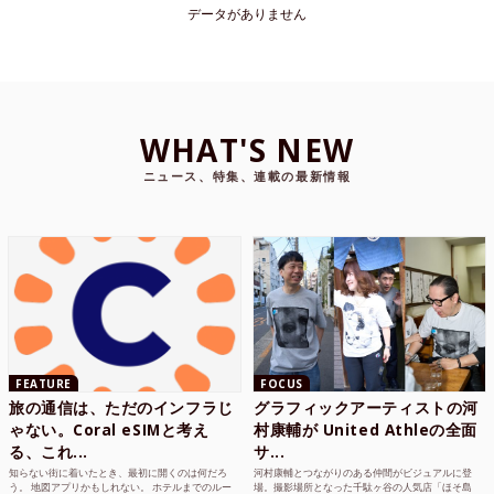
データがありません
WHAT'S NEW
ニュース、特集、連載の最新情報
FEATURE
FOCUS
旅の通信は、ただのインフラじ
グラフィックアーティストの河
ゃない。Coral eSIMと考え
村康輔が United Athleの全面
る、これ...
サ...
知らない街に着いたとき、最初に開くのは何だろ
河村康輔とつながりのある仲間がビジュアルに登
う。 地図アプリかもしれない。 ホテルまでのルー
場。撮影場所となった千駄ヶ谷の人気店「ほそ島