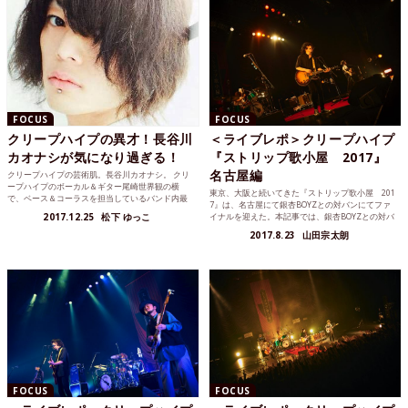
FOCUS
FOCUS
クリープハイプの異才！長谷川
＜ライブレポ＞クリープハイプ
カオナシが気になり過ぎる！
『ストリップ歌小屋 2017』
名古屋編
クリープハイプの芸術肌。長谷川カオナシ。 クリ
ープハイプのボーカル＆ギター尾崎世界観の横
東京、大阪と続いてきた『ストリップ歌小屋 201
で、ベース＆コーラスを担当しているバンド内最
7』は、名古屋にて銀杏BOYZとの対バンにてファ
年少メンバー長谷川カオナシ。彼が生まれ持つ、
2017.12.25
松下 ゆっこ
イナルを迎えた。本記事では、銀杏BOYZとの対バ
芸術的センスが人並みを越...
ンの様子をレポートするとともに、『ストリップ
2017.8.23
山田宗太朗
歌小屋 2017』とは何だったのかを総括します。
FOCUS
FOCUS