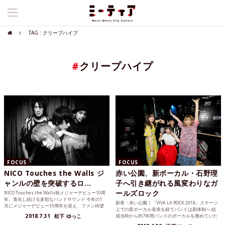
TAG : クリープハイプ
#
クリープハイプ
FOCUS
FOCUS
NICO Touches the Walls ジ
赤い公園、新ボーカル・石野理
ャンルの壁を突破するロ...
子へ引き継がれる風変わりなガ
ールズロック
NICO Touches the Walls祝メジャーデビュー10周
年。進化し続ける多彩なバンドサウンド 今年の1
新章・赤い公園！「VIVA LA ROCK 2018」ステージ
月にメジャーデビュー10周年を迎え、ファン待望
上での新ボーカル発表を経てバンドは新体制へ 結
の新曲「VIBRIO VULNIFICU...
2018.7.31
松下 ゆっこ
成当時から約7年間バンドのボーカルを務めていた
佐藤千明が脱退し、キャリア初となるベストアル