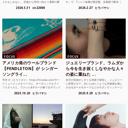
トかもしれない。 空港から市内へ向かう電車の乗
や」で、Tシャツ各種が限定数、先着順で配布 こ
り方かもしれない。 あるいは、ひとまず音楽を流
れまでUnited Athle（ユナイテッドアスレ）は、
2026.5.31
sn22000
2026.2.27
ヒラバヤシ
して、その街の空...
さまざまな...
FOCUS
FOCUS
アメリカ発のウールブランド
ジュエリーブランド、ラムダか
【PENDLETON】が シンガー
ら今を生き抜くしなやかな人々
ソングライ...
の姿に重ねた ...
平井 大（ヒライダイ） https://hiraidai.com/サー
水中の気泡やしずくを球体で表現し、ジュエリー
フミュージックをベースに、オーガニックなライ
に昇華させて、水にたゆたうような浮遊感を感じ
フスタイルと、ウクレレ&ギターが奏でるサウンド
させるボールモチーフなどがモダンヴィンテージ
で注目を集めるシンガ ーソングラ...
のような雰囲気も感じさせるLAMBDA の新しいコ
2025.10.20
ヒラバヤシ
2025.9.29
ヒラバヤシ
レクションを202...