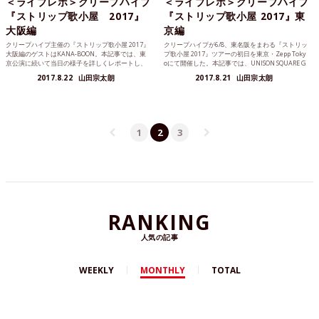
＜ライブレポ＞クリープハイプ
＜ライブレポ＞クリープハイプ
『ストリップ歌小屋 2017』
『ストリップ歌小屋 2017』東
大阪編
京編
クリープハイプ主催の『ストリップ歌小屋 2017』
クリープハイプが6/8、東名阪をまわる『ストリッ
大阪編のゲストはKANA-BOON。本記事では、東
プ歌小屋 2017』ツアーの初日を東京・Zepp Toky
京公演に続いて当日の様子を詳しくレポートし、
oにて開催した。本記事では、UNISON SQUARE G
東京公演と大阪公演の違いについても触れてい
ARDENを迎えた初日の様子をお届けします。
2017.8.22
山田宗太朗
2017.8.21
山田宗太朗
く。
1
2
3
RANKING
人気の記事
WEEKLY
MONTHLY
TOTAL