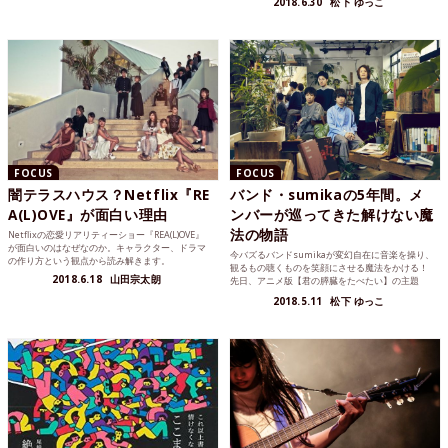
2018.6.30
松下 ゆっこ
バ...
FOCUS
FOCUS
闇テラスハウス？Netflix『RE
バンド・sumikaの5年間。メ
A(L)OVE』が面白い理由
ンバーが巡ってきた解けない魔
法の物語
Netflixの恋愛リアリティーショー『REA(L)OVE』
が面白いのはなぜなのか。キャラクター、ドラマ
今バズるバンドsumikaが変幻自在に音楽を操り、
の作り方という観点から読み解きます。
観るもの聴くものを笑顔にさせる魔法をかける！
2018.6.18
山田宗太朗
先日、アニメ版【君の膵臓をたべたい】の主題
歌・オープニングテーマ・劇中歌を担当すること
2018.5.11
松下 ゆっこ
が発表され、飛ぶ鳥...