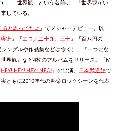
け）。「世界観」という名前は、「世界観がい
由来している。
てると思ってたよ
』でメジャーデビュー。以
『
寝癖
』『
エロ
／
二十九、三十
』『百八円の
定シングルや作品集などは除く）、『一つにな
世界観』など4枚のアルバムをリリース。『M
『
HEY! HEY! HEY! NEO!
』の出演、
日本武道館
で
実ともに2010年代の邦楽ロックシーンを代表