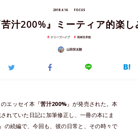
2018.4.16
FOCUS
苦汁200%』ミーティア的楽
クリープハイプ
尾崎世界観
山田宗太朗
目のエッセイ本『
苦汁200%
』が発売された。本
載されていた日記に加筆修正し、一冊の本にま
』の続編で、今回も、彼の日常と、その時々で