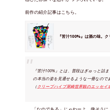
前作の紹介記事はこちら。
『苦汁100%』は酒の味。
『苦汁100%』とは、普段はぎゅっと詰
の本当の姿を見通せるような一冊なので
（
クリープハイプ尾崎世界観のエッセイ本
……「なのである」じゃねーよ、偉そうに