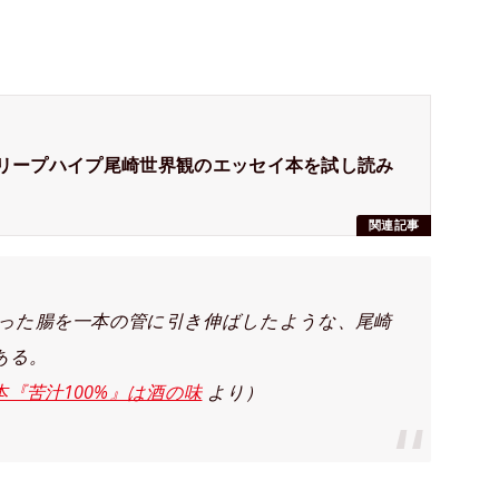
クリープハイプ尾崎世界観のエッセイ本を試し読み
関連記事
まった腸を一本の管に引き伸ばしたような、尾崎
ある。
『苦汁100%』は酒の味
より）
。