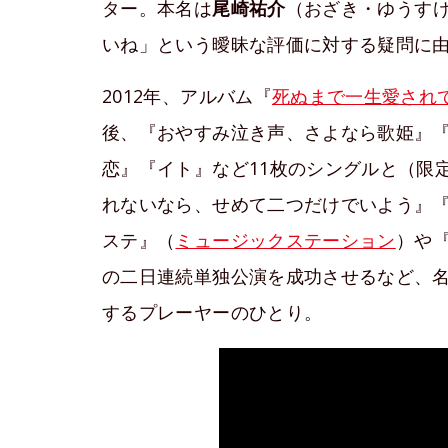
ター。本名は
尾崎祐介
（おざき・ゆうす
いね」という曖昧な評価に対する疑問に
2012年、アルバム『
死ぬまで一生愛され
後、『おやすみ泣き声、さよなら歌姫』
恋』『イト』など11枚のシングルと（限
れないなら、せめて二つだけでいよう』『
ステ』（
ミュージックステーション
）や
の二日連続単独公演を成功させるなど、名
するプレーヤーのひとり。