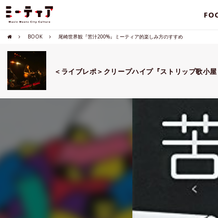
FO
BOOK
尾崎世界観『苦汁200%』ミーティア的楽しみ方のすすめ
＜ライブレポ＞クリープハイプ『ストリップ歌小屋 