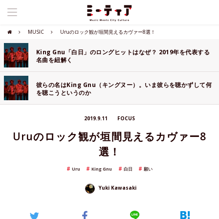
MUSIC
Uruのロック観が垣間見えるカヴァー8選！
King Gnu「白日」のロングヒットはなぜ？ 2019年を代表する
名曲を紐解く
彼らの名はKing Gnu（キングヌー）。いま彼らを聴かずして何
を聴こうというのか
2019.9.11
FOCUS
Uruのロック観が垣間見えるカヴァー8
選！
Uru
King Gnu
白日
願い
Yuki Kawasaki