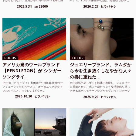
トかもしれない。 空港から市内へ向かう電車の乗
や」で、Tシャツ各種が限定数、先着順で配布 こ
り方かもしれな...
れまでUnited...
2026.5.31
sn22000
2026.2.27
ヒラバヤシ
FOCUS
FOCUS
アメリカ発のウールブランド
ジュエリーブランド、ラムダか
【PENDLETON】が シンガー
ら今を生き抜くしなやかな人々
ソングライ...
の姿に重ねた ...
平井 大（ヒライダイ） https://hiraidai.com/サー
水中の気泡やしずくを球体で表現し、ジュエリー
フミュージックをベースに、オーガニックなライ
に昇華させて、水にたゆたうような浮遊感を感じ
フスタイルと、ウクレレ&ギター...
させるボールモチーフなどがモダンヴィンテージ
のような雰囲気も感じ...
2025.10.20
ヒラバヤシ
2025.9.29
ヒラバヤシ