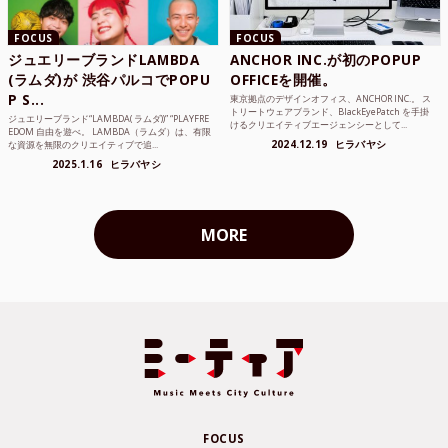
FOCUS
FOCUS
ジュエリーブランドLAMBDA
ANCHOR INC.が初のPOPUP
(ラムダ)が 渋谷パルコでPOPU
OFFICEを開催。
P S...
東京拠点のデザインオフィス、ANCHOR INC.。 ス
トリートウェアブランド、BlackEyePatch を手掛
ジュエリーブランド“LAMBDA( ラムダ))” “PLAYFRE
けるクリエイティブエージェンシーとして...
EDOM 自由を遊べ。 LAMBDA（ラムダ）は、有限
2024.12.19
ヒラバヤシ
な資源を無限のクリエイティブで追...
2025.1.16
ヒラバヤシ
MORE
FOCUS