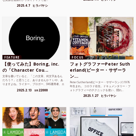
2025.4.7
ヒラバヤシ
FEATURE
FOCUS
【使ってみた】Boring, inc.
フォトグラファーPeter Suth
の「Character Cou...
erland(ピーター・サザーラ
ン...
文章を書いていると、「この文章、何文字あるん
だろう？」と思うこと、ありませんか？ いや、あ
Peter Sutherland(ピーター・サザーランド) 1976
りますよね。ライター、ブロガー、SNS運用者、エ
年生まれ。 コロラド在住。ドキュメンタリー・フ
ンジニア、学生...
2025.2.13
sn22000
ォトグラフィーのテクニックを使い、隠れ...
2025.1.27
ヒラバヤシ