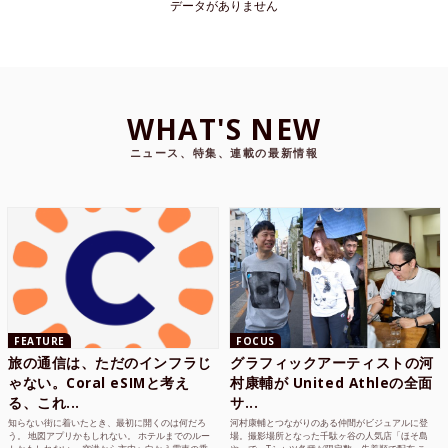
データがありません
WHAT'S NEW
ニュース、特集、連載の最新情報
FEATURE
FOCUS
旅の通信は、ただのインフラじ
グラフィックアーティストの河
ゃない。Coral eSIMと考え
村康輔が United Athleの全面
る、これ...
サ...
知らない街に着いたとき、最初に開くのは何だろ
河村康輔とつながりのある仲間がビジュアルに登
う。 地図アプリかもしれない。 ホテルまでのルー
場。撮影場所となった千駄ヶ谷の人気店「ほそ島