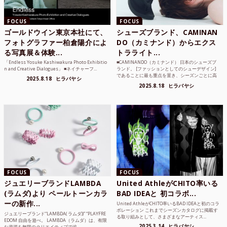
FOCUS
FOCUS
ゴールドウイン東京本社にて、
シューズブランド、CAMINAN
フォトグラファー柏倉陽介によ
DO（カミナンド）からエクス
る写真展＆体験...
トラライト...
「Endless Yosuke Kashiwakura Photo Exhibitio
■CAMINANDO（カミナンド） 日本のシューズブ
n and Creative Dialogues」 ■ネイチャーフ...
ランド。 [ファッションとしてのシューデザイン]
であることに最も重点を置き、シーズンごとに高
2025.8.18
ヒラバヤシ
品質な素...
2025.8.18
ヒラバヤシ
FOCUS
FOCUS
ジュエリーブランドLAMBDA
United AthleがCHITO率いる
(ラムダ)より ペールトーンカラ
BAD IDEAと 初コラボ...
ーの新作...
United AthleがCHITO率いるBAD IDEAと初のコラ
ボレーション これまでシーズンカタログに掲載す
ジュエリーブランド“LAMBDA( ラムダ))” “PLAYFRE
る取り組みとして、さまざまなアーティス...
EDOM 自由を遊べ。 LAMBDA（ラムダ）は、有限
2025.3.14
ヒラバヤシ
な資源を無限のクリエイティブで追...