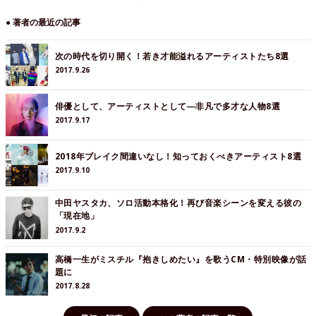
● 著者の最近の記事
次の時代を切り開く！若き才能溢れるアーティストたち8選
2017.9.26
俳優として、アーティストとして―非凡で多才な人物8選
2017.9.17
2018年ブレイク間違いなし！知っておくべきアーティスト8選
2017.9.10
中田ヤスタカ、ソロ活動本格化！再び音楽シーンを変える彼の
「現在地」
2017.9.2
高橋一生がミスチル『抱きしめたい』を歌うCM・特別映像が話
題に
2017.8.28