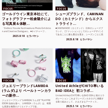
FOCUS
FOCUS
ゴールドウイン東京本社にて、
シューズブランド、CAMINAN
フォトグラファー柏倉陽介によ
DO（カミナンド）からエクス
る写真展＆体験...
トラライト...
「Endless Yosuke Kashiwakura Photo Exhibitio
■CAMINANDO（カミナンド） 日本のシューズブ
n and Creative Dialogues」 ■ネイチャーフ...
ランド。 [ファッションとしてのシューデザイン]
であることに最も重点を置き、シーズンごとに高
2025.8.18
ヒラバヤシ
品質な素...
2025.8.18
ヒラバヤシ
FOCUS
FOCUS
ジュエリーブランドLAMBDA
United AthleがCHITO率いる
(ラムダ)より ペールトーンカラ
BAD IDEAと 初コラボ...
ーの新作...
United AthleがCHITO率いるBAD IDEAと初のコラ
ボレーション これまでシーズンカタログに掲載す
ジュエリーブランド“LAMBDA( ラムダ))” “PLAYFRE
る取り組みとして、さまざまなアーティス...
EDOM 自由を遊べ。 LAMBDA（ラムダ）は、有限
2025.3.14
ヒラバヤシ
な資源を無限のクリエイティブで追...