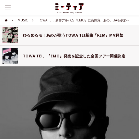
MUSIC
TOWA TEI、新作アルバム『EMO』に高野寛、あの、UAら参加へ
ゆるめるモ！あのが歌うTOWA TEI新曲『REM』MV解禁
TOWA TEI、『EMO』発売を記念した全国ツアー開催決定