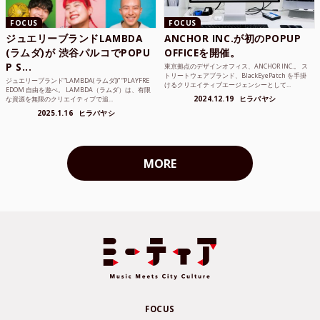
FOCUS
FOCUS
ジュエリーブランドLAMBDA
ANCHOR INC.が初のPOPUP
(ラムダ)が 渋谷パルコでPOPU
OFFICEを開催。
P S...
東京拠点のデザインオフィス、ANCHOR INC.。 ス
トリートウェアブランド、BlackEyePatch を手掛
ジュエリーブランド“LAMBDA( ラムダ))” “PLAYFRE
けるクリエイティブエージェンシーとして...
EDOM 自由を遊べ。 LAMBDA（ラムダ）は、有限
2024.12.19
ヒラバヤシ
な資源を無限のクリエイティブで追...
2025.1.16
ヒラバヤシ
MORE
FOCUS