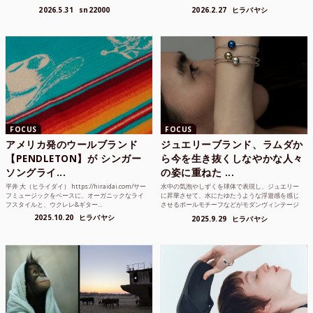
り方かもしれな...
れまでUnited...
2026.5.31
sn22000
2026.2.27
ヒラバヤシ
FOCUS
FOCUS
アメリカ発のウールブランド
ジュエリーブランド、ラムダか
【PENDLETON】が シンガー
ら今を生き抜くしなやかな人々
ソングライ...
の姿に重ねた ...
平井 大（ヒライダイ） https://hiraidai.com/サー
水中の気泡やしずくを球体で表現し、ジュエリー
フミュージックをベースに、オーガニックなライ
に昇華させて、水にたゆたうような浮遊感を感じ
フスタイルと、ウクレレ&ギター...
させるボールモチーフなどがモダンヴィンテージ
のような雰囲気も感じ...
2025.10.20
ヒラバヤシ
2025.9.29
ヒラバヤシ