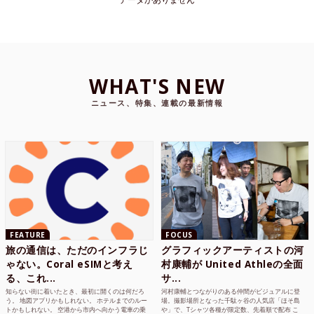
WHAT'S NEW
ニュース、特集、連載の最新情報
FEATURE
FOCUS
旅の通信は、ただのインフラじ
グラフィックアーティストの河
ゃない。Coral eSIMと考え
村康輔が United Athleの全面
る、これ...
サ...
知らない街に着いたとき、最初に開くのは何だろ
河村康輔とつながりのある仲間がビジュアルに登
う。 地図アプリかもしれない。 ホテルまでのルー
場。撮影場所となった千駄ヶ谷の人気店「ほそ島
トかもしれない。 空港から市内へ向かう電車の乗
や」で、Tシャツ各種が限定数、先着順で配布 こ