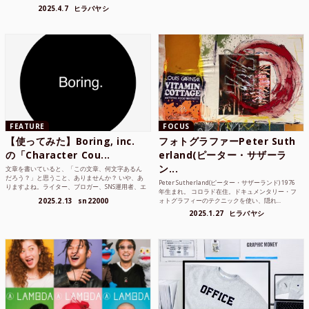
2025.4.7
ヒラバヤシ
FEATURE
FOCUS
【使ってみた】Boring, inc.
フォトグラファーPeter Suth
の「Character Cou...
erland(ピーター・サザーラ
ン...
文章を書いていると、「この文章、何文字あるん
だろう？」と思うこと、ありませんか？ いや、あ
Peter Sutherland(ピーター・サザーランド) 1976
りますよね。ライター、ブロガー、SNS運用者、エ
年生まれ。 コロラド在住。ドキュメンタリー・フ
ンジニア、学生...
2025.2.13
sn22000
ォトグラフィーのテクニックを使い、隠れ...
2025.1.27
ヒラバヤシ