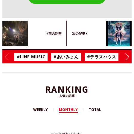
前の記事
次の記事
#LINE MUSIC
#あいみょん
#テラスハウス
#漫
RANKING
人気の記事
WEEKLY
MONTHLY
TOTAL
データがありません